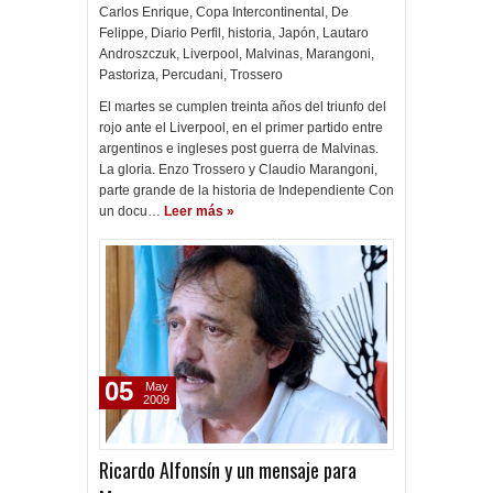
Carlos Enrique
,
Copa Intercontinental
,
De
Felippe
,
Diario Perfil
,
historia
,
Japón
,
Lautaro
Androszczuk
,
Liverpool
,
Malvinas
,
Marangoni
,
Pastoriza
,
Percudani
,
Trossero
El martes se cumplen treinta años del triunfo del
rojo ante el Liverpool, en el primer partido entre
argentinos e ingleses post guerra de Malvinas.
La gloria. Enzo Trossero y Claudio Marangoni,
parte grande de la historia de Independiente Con
un docu…
Leer más »
05
May
2009
Ricardo Alfonsín y un mensaje para