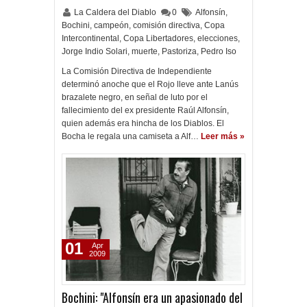
La Caldera del Diablo
0
Alfonsín
,
Bochini
,
campeón
,
comisión directiva
,
Copa
Intercontinental
,
Copa Libertadores
,
elecciones
,
Jorge Indio Solari
,
muerte
,
Pastoriza
,
Pedro Iso
La Comisión Directiva de Independiente
determinó anoche que el Rojo lleve ante Lanús
brazalete negro, en señal de luto por el
fallecimiento del ex presidente Raúl Alfonsín,
quien además era hincha de los Diablos. El
Bocha le regala una camiseta a Alf…
Leer más »
01
Apr
2009
Bochini: "Alfonsín era un apasionado del