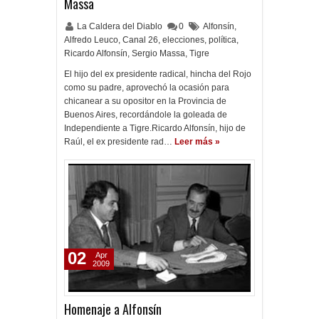
Massa
La Caldera del Diablo
0
Alfonsín
,
Alfredo Leuco
,
Canal 26
,
elecciones
,
política
,
Ricardo Alfonsín
,
Sergio Massa
,
Tigre
El hijo del ex presidente radical, hincha del Rojo
como su padre, aprovechó la ocasión para
chicanear a su opositor en la Provincia de
Buenos Aires, recordándole la goleada de
Independiente a Tigre.Ricardo Alfonsín, hijo de
Raúl, el ex presidente rad…
Leer más »
02
Apr
2009
Homenaje a Alfonsín