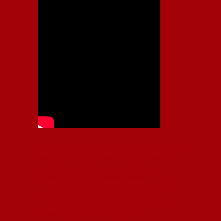
Independiente, CAI, IFC, Independiente Football Club,
Rey de Copas, Rojo, Avellaneda, Fútbol argentino,
Capital Nacional del Fútbol, Todo Rojo, Liga
Profesional de Fútbol, Asociación Argentina de Fútbol,
AFA, Football, hooligans, hinchas, hinchada de fútbol,
Rojo mi buen amigo, Bochini, Libertadores de
América, Ricardo Enrique Bochini, La Caldera del
Diablo, lacalderadeldiablo, Club Atlético