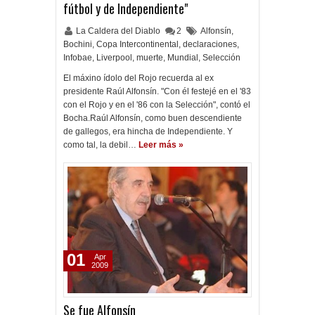
fútbol y de Independiente"
La Caldera del Diablo
2
Alfonsín
,
Bochini
,
Copa Intercontinental
,
declaraciones
,
Infobae
,
Liverpool
,
muerte
,
Mundial
,
Selección
El máxino ídolo del Rojo recuerda al ex
presidente Raúl Alfonsín. "Con él festejé en el '83
con el Rojo y en el '86 con la Selección", contó el
Bocha.Raúl Alfonsín, como buen descendiente
de gallegos, era hincha de Independiente. Y
como tal, la debil…
Leer más »
01
Apr
2009
Se fue Alfonsín