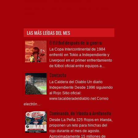
Independiente, Copa Libertadores, Copa
Sudamericana, Soy del Rojo, #TodoRojo, YouTube,
Videos,
LAS MÁS LEÍDAS DEL MES
El fútbol después de la guerra
La Copa Intercontinental de 1984
enfrentó en Tokio a Independiente y
Liverpool en el primer enfrentamiento
de fútbol oficial entre equipos a...
Contacto
La Caldera del Diablo Un diario
Independiente Desde 1996 siguiendo
al Rojo Sitio oficial:
www.lacalderadeldiablo.net Correo
electrón...
Caminando, de Irlanda a Avellaneda
Desde La Peña 325 Rojos en Irlanda,
proponen un reto para hinchas del
rojo durante el mes de agosto.
Aproximadamente 15 millones de