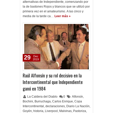
alternativas de Independiente, comenzando por
la de bastones Rojos y blancos que se utilizó por
primera vez en el amateurismo. A las cinco y
media de la tarde ca…
Leer más »
29
Dec
2019
Raúl Alfonsín y su rol decisivo en la
Intercontinental que Independiente
ganó en 1984
La Caldera del Diablo
0
Alfonsín
,
Bochini
,
Burruchaga
,
Carlos Enrique
,
Copa
Intercontinental
,
declaraciones
,
Diario La Nación
,
Goyén
,
historia
,
Liverpool
,
Malvinas
,
Pastoriza
,