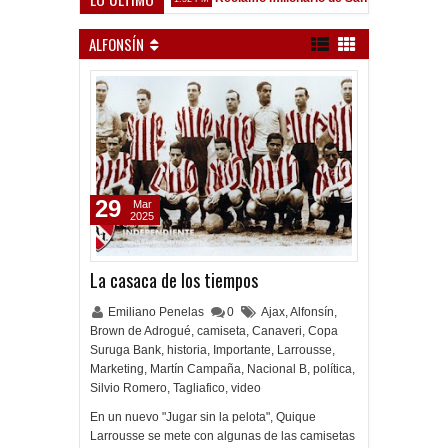
Sarsfield
ALFONSÍN
29
Mar
2025
La casaca de los tiempos
Emiliano Penelas
0
Ajax
,
Alfonsín
,
Brown de Adrogué
,
camiseta
,
Canaveri
,
Copa
Suruga Bank
,
historia
,
Importante
,
Larrousse
,
Marketing
,
Martín Campaña
,
Nacional B
,
política
,
Silvio Romero
,
Tagliafico
,
video
En un nuevo "Jugar sin la pelota", Quique
Larrousse se mete con algunas de las camisetas