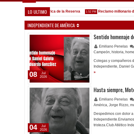
LO ULTIMO
Goleada histórica de la Reserva
Reclamo millonario de San 
5:13 PM
1:52 PM
INDEPENDIENTE DE AMÉRICA
Sentido homenaje de
Emiliano Penelas
Campeón
,
historia
,
home
Colegas y compañeros dur
Independiente, Daniel G
»
08
Jul
2026
Hasta siempre, Mot
Emiliano Penelas
América
,
Jorge Rizzo
,
mu
Despedimos con dolor a 
Independiente.Enviamos 
tristeza.Club Atlético I
04
Jul
2026