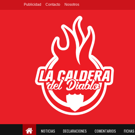
Publicidad
Contacto
Nosotros
NOTICIAS
DECLARACIONES
COMENTARIOS
FICHAS