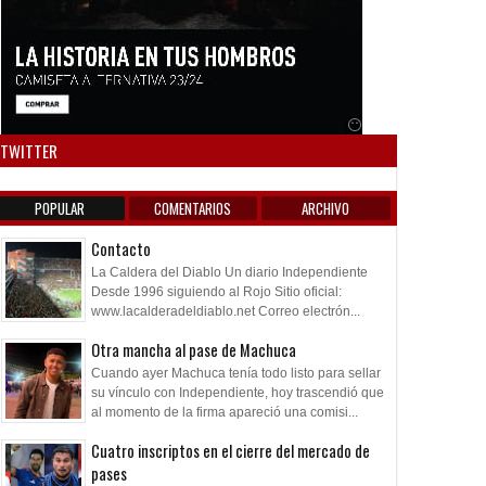
Anuncio SOICOS
TWITTER
POPULAR
COMENTARIOS
ARCHIVO
Contacto
La Caldera del Diablo Un diario Independiente
Desde 1996 siguiendo al Rojo Sitio oficial:
www.lacalderadeldiablo.net Correo electrón...
Otra mancha al pase de Machuca
Cuando ayer Machuca tenía todo listo para sellar
su vínculo con Independiente, hoy trascendió que
al momento de la firma apareció una comisi...
Cuatro inscriptos en el cierre del mercado de
pases