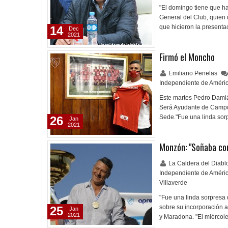
"El domingo tiene que ha
General del Club, quien d
que hicieron la present
14
Dec
2021
Firmó el Moncho
Emiliano Penelas
Independiente de Améri
Este martes Pedro Damiá
Será Ayudante de Campo d
Sede."Fue una linda so
26
Jan
2021
Monzón: "Soñaba con
La Caldera del Diab
Independiente de Améri
Villaverde
"Fue una linda sorpresa
sobre su incorporación al
25
Jan
2021
y Maradona. "El miércol