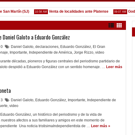
Martín (SJ)
Venta de localidades ante Platense
Godoy de
10:58 AM
09:07 AM
 Daniel Galoto a Eduardo González
0
Daniel Galoto
,
declaraciones
,
Eduardo González
,
El Gran
naje
,
Importante
,
Independiente de América
,
Jorge Rizzo
,
video
ante décadas, pioneros y figuras centrales del periodismo partidario de
aloto despidió a Eduardo González con un sentido homenaje. …
Leer más
oneta
3
Daniel Galoto
,
Eduardo González
,
Importante
,
Independiente de
erte
,
video
Eduardo González, un histórico del periodismo y de la vida de
nuestros afectos a sus familiares y amigos en este momento de
ndependiente Una noticia tristisimaIndependientista de …
Leer más »