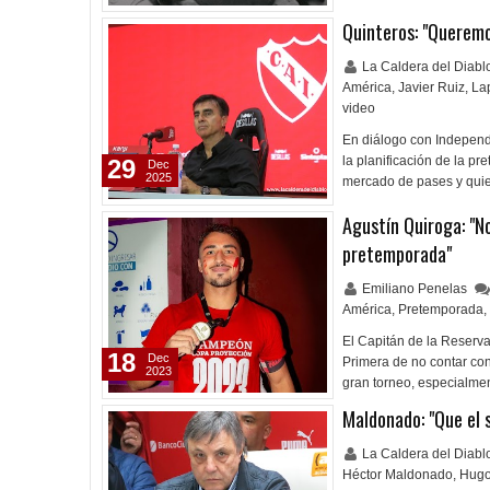
Quinteros: "Queremos
La Caldera del Diab
América
,
Javier Ruiz
,
La
video
En diálogo con Independ
la planificación de la pr
29
Dec
2025
mercado de pases y qui
Agustín Quiroga: "No
pretemporada"
Emiliano Penelas
América
,
Pretemporada
,
El Capitán de la Reserva
18
Dec
Primera de no contar con
2023
gran torneo, especialme
Maldonado: "Que el 
La Caldera del Diab
Héctor Maldonado
,
Hugo