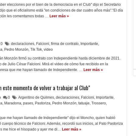
ber elecciones por el bien de la democracia en el Club" dijo el Secretario
ijo que el oficialismo está "en condiciones de dar cuatro años más".“El día
ación les comentamos todas …
Leer más »
0
declaraciones
,
Falcioni
,
firma de contrato
,
Importante
,
ca
,
Pedro Monzón
,
Tik Tok
,
video
n Monzón firmó su contrato con Independiente hasta diciembre de 2021.
e Julio César Falcioni. Mirá el video de cómo fue recibido en la
rpresa que me hayan llamado de Independiente. …
Leer más »
 este momento de volver a trabajar al Club"
lo
0
Argentino de Quilmes
,
declaraciones
,
Falcioni
,
Importante
,
ca
,
Maradona
,
pases
,
Pastoriza
,
Pedro Monzón
,
tatuaje
,
Trossero
,
 que me hayan llamado de Independiente" dijo el Moncho, quien habló
 cuerpo técnico de Falcioni. Además, recordó sus inicios, al Pato Pastoriza
es me hice el hisopado y ayer me di…
Leer más »