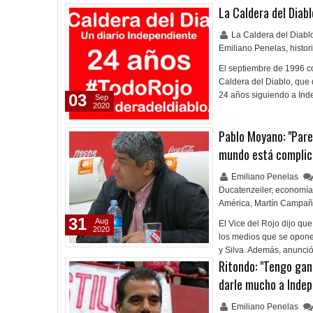
La Caldera del Diab
La Caldera del Diab
Emiliano Penelas
,
histor
El septiembre de 1996 com
Caldera del Diablo, que
24 años siguiendo a Ind
03
Sep
2020
Pablo Moyano: "Pare
mundo está complic
Emiliano Penelas
Ducatenzeiler
,
economía
América
,
Martín Campa
31
Aug
El Vice del Rojo dijo qu
2020
los medios que se opone
y Silva. Además, anunció
Ritondo: "Tengo gan
darle mucho a Indep
Emiliano Penelas