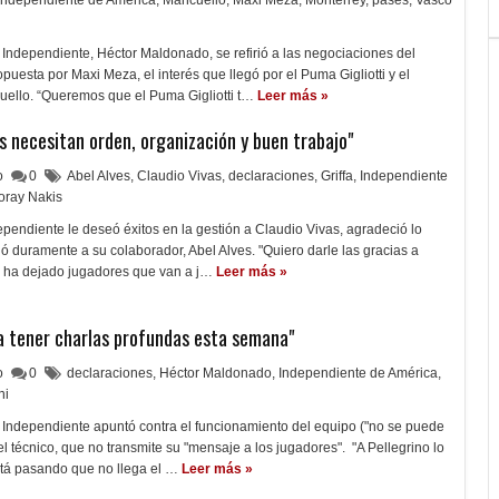
Independiente de América
,
Mancuello
,
Maxi Meza
,
Monterrey
,
pases
,
Vasco
 Independiente, Héctor Maldonado, se refirió a las negociaciones del
puesta por Maxi Meza, el interés que llegó por el Puma Gigliotti y el
uello. “Queremos que el Puma Gigliotti t…
Leer más »
es necesitan orden, organización y buen trabajo"
lo
0
Abel Alves
,
Claudio Vivas
,
declaraciones
,
Griffa
,
Independiente
oray Nakis
ependiente le deseó éxitos en la gestión a Claudio Vivas, agradeció lo
gó duramente a su colaborador, Abel Alves. "Quiero darle las gracias a
ón ha dejado jugadores que van a j…
Leer más »
a tener charlas profundas esta semana"
lo
0
declaraciones
,
Héctor Maldonado
,
Independiente de América
,
ni
 Independiente apuntó contra el funcionamiento del equipo ("no se puede
 el técnico, que no transmite su "mensaje a los jugadores". "A Pellegrino lo
tá pasando que no llega el …
Leer más »