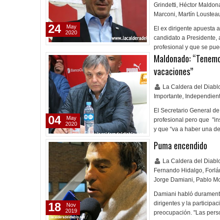
Grindetti
,
Héctor Maldon
Marconi
,
Martín Loustea
24
May
El ex dirigente apuesta 
2020
candidato a Presidente, 
profesional y que se pue
Maldonado: “Tenemos
vacaciones”
La Caldera del Diab
Importante
,
Independien
El Secretario General de
04
May
profesional pero que "in
2020
y que “va a haber una d
Puma encendido
La Caldera del Diab
Fernando Hidalgo
,
Forlá
Jorge Damiani
,
Pablo M
Damiani habló duramente
dirigentes y la participac
18
Nov
2019
preocupación. "Las pers