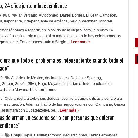
lo, 24 años junto a Independiente
lo
0
aniversario
,
Autobombo
,
Daniel Borges
,
El Gran Campeón
,
ia
,
Importante
,
Independiente de América
,
Sergio Pechtner
,
Tortorelli
enzábamos a repartir, en la salida de la vieja Visera, la revista La
 diez años más tarde mutaba al mundo digital, donde hoy celebramos los
ependiente. Por entonces junto a Sergio…
Leer más »
ciera que todo el problema es Independiente cuando todo el
ado"
0
América de México
,
declaraciones
,
Defensor Sporting
,
,
Gaibor
,
Gastón Silva
,
Hugo Moyano
,
Importante
,
Independiente de
ña
,
Pablo Moyano
,
Pusineri
,
Torino
e el Club arreglará todas sus deudas, asumió algunas críticas y señaló a a
n a su gestión. Además, habló de las negociaciones con Campaña, Gaibor
 se juntará con Ducatenzeiler, pe…
Leer más »
as de armar un esquema serio con personas que quieran
endiente"
0
Chiqui Tapia
,
Cristian Ritondo
,
declaraciones
,
Fabio Fernández
,