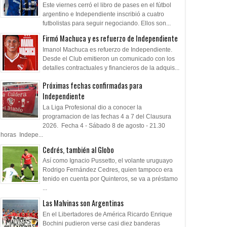
Este viernes cerró el libro de pases en el fútbol
argentino e Independiente inscribió a cuatro
futbolistas para seguir negociando. Ellos son...
Firmó Machuca y es refuerzo de Independiente
Imanol Machuca es refuerzo de Independiente.
Desde el Club emitieron un comunicado con los
detalles contractuales y financieros de la adquis...
Próximas fechas confirmadas para
Independiente
La Liga Profesional dio a conocer la
programacion de las fechas 4 a 7 del Clausura
2026. Fecha 4 - Sábado 8 de agosto - 21.30
horas Indepe...
Cedrés, también al Globo
Así como Ignacio Pussetto, el volante uruguayo
Rodrigo Fernández Cedres, quien tampoco era
tenido en cuenta por Quinteros, se va a préstamo
...
Las Malvinas son Argentinas
En el Libertadores de América Ricardo Enrique
Bochini pudieron verse casi diez banderas