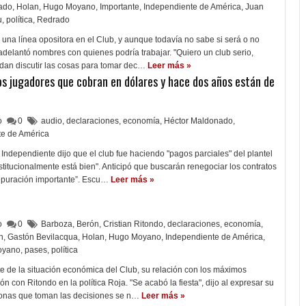
ado
,
Holan
,
Hugo Moyano
,
Importante
,
Independiente de América
,
Juan
u
,
política
,
Redrado
a una línea opositora en el Club, y aunque todavía no sabe si será o no
adelantó nombres con quienes podría trabajar. "Quiero un club serio,
dan discutir las cosas para tomar dec…
Leer más »
 jugadores que cobran en dólares y hace dos años están de
lo
0
audio
,
declaraciones
,
economía
,
Héctor Maldonado
,
te de América
 Independiente dijo que el club fue haciendo "pagos parciales" del plantel
stitucionalmente está bien". Anticipó que buscarán renegociar los contratos
epuración importante”. Escu…
Leer más »
lo
0
Barboza
,
Berón
,
Cristian Ritondo
,
declaraciones
,
economía
,
n
,
Gastón Bevilacqua
,
Holan
,
Hugo Moyano
,
Independiente de América
,
oyano
,
pases
,
política
 de la situación económica del Club, su relación con los máximos
ión con Ritondo en la política Roja. "Se acabó la fiesta", dijo al expresar su
onas que toman las decisiones se n…
Leer más »