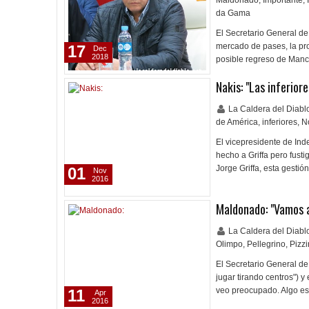
Maldonado
,
Importante
,
da Gama
El Secretario General de
mercado de pases, la pro
17
Dec
2018
posible regreso de Manc
Nakis: "Las inferior
La Caldera del Diab
de América
,
inferiores
,
N
El vicepresidente de Ind
hecho a Griffa pero fusti
Jorge Griffa, esta gesti
01
Nov
2016
Maldonado: "Vamos 
La Caldera del Diab
Olimpo
,
Pellegrino
,
Pizzi
El Secretario General de
jugar tirando centros") y
veo preocupado. Algo es
11
Apr
2016