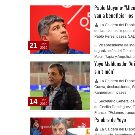
Pablo Moyano: "Mien
van a beneficiar los 
La Caldera del Diab
declaraciones
,
Importan
Pablo Pérez
,
pases
,
SA
21
Jan
El Vicepresidente de Ind
2019
organización del fútbol 
Macri, Tapia y Angelici,
Yoyo Maldonado: "Ar
sin timón"
La Caldera del Diab
Cueva
,
declaraciones
,
G
Kannemann
,
pases
14
Jan
El Secretario General de
2019
de Cecilio Domínguez, 
Franco. "Estamos tranqui
Palabra de Yoyo
La Caldera del Diab