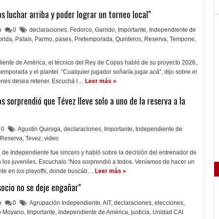
 luchar arriba y poder lograr un torneo local"
lo
0
declaraciones
,
Fedorco
,
Garrido
,
Importante
,
Independiente de
prida
,
Palais
,
Parmo
,
pases
,
Pretemporada
,
Quinteros
,
Reserva
,
Tempone
,
iente de América, el técnico del Rey de Copas habló de su proyecto 2026,
etemporada y el plantel. "Cualquier jugador soñaría jugar acá", dijo sobre el
enes desea retener. Escuchá l…
Leer más »
s sorprendió que Tévez lleve solo a uno de la reserva a la
0
Agustín Quiroga
,
declaraciones
,
Importante
,
Independiente de
Reserva
,
Tevez
,
video
 de Independiente fue sincero y habló sobre la decisión del entrenador de
 los juveniles. Escuchalo."Nos sorprendió a todos. Veníamos de hacer un
nte en los playoffs, donde buscáb…
Leer más »
socio no se deje engañar"
lo
0
Agrupación Independiente
,
AIT
,
declaraciones
,
elecciones
,
 Moyano
,
Importante
,
Independiente de América
,
justicia
,
Unidad CAI