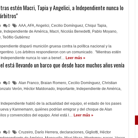
tras estén Macri, Tapia y Angelici, a Independiente nunca lo
árbitros"
lo
0
AAA
,
AFA
,
Angelici
,
Cecilio Domínguez
,
Chiqui Tapia
,
te
,
Independiente de América
,
Macri
,
Nicolás Benedetti
,
Pablo Moyano
,
D
,
Teófilo Gutiérrez
ependiente disparó munición gruesa contra la política nacional y la
argentino. Los árbitros respondieron con un comunicado. "Mientras estén
 a Independiente nunca lo van a benef…
Leer más »
iel está llevando un barco que desde hace muchos años venía
lo
0
Alan Franco
,
Braian Romero
,
Cecilio Domínguez
,
Christian
onzalo Verón
,
Héctor Maldonado
,
Importante
,
Independiente de América
,
 Independiente habló de la actualidad del equipo, el estado de los pases
Cueva y Kannemann, quiénes podrían emigrar y del choque de Alan
los y convencidos del equipo. Ariel está l…
Leer más »
lo
0
Cruzeiro
,
Darío Herrera
,
declaraciones
,
Gigliotti
,
Héctor