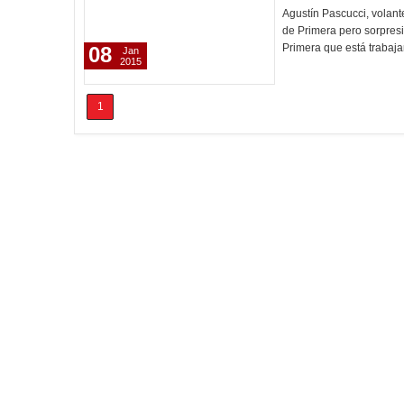
Agustín Pascucci, volante
de Primera pero sorpresi
Primera que está trabaj
08
Jan
2015
1