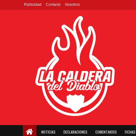
Publicidad
Contacto
Nosotros
NOTICIAS
DECLARACIONES
COMENTARIOS
FICHAS