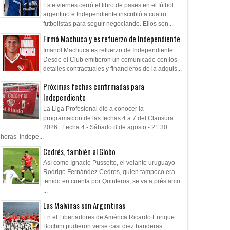
Este viernes cerró el libro de pases en el fútbol
argentino e Independiente inscribió a cuatro
futbolistas para seguir negociando. Ellos son...
Firmó Machuca y es refuerzo de Independiente
Imanol Machuca es refuerzo de Independiente.
Desde el Club emitieron un comunicado con los
detalles contractuales y financieros de la adquis...
Próximas fechas confirmadas para
Independiente
La Liga Profesional dio a conocer la
programacion de las fechas 4 a 7 del Clausura
2026. Fecha 4 - Sábado 8 de agosto - 21.30
horas Indepe...
Cedrés, también al Globo
Así como Ignacio Pussetto, el volante uruguayo
Rodrigo Fernández Cedres, quien tampoco era
tenido en cuenta por Quinteros, se va a préstamo
...
Las Malvinas son Argentinas
En el Libertadores de América Ricardo Enrique
Bochini pudieron verse casi diez banderas