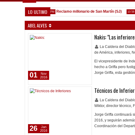
LO ULTIMO
rica de la Reserva
Reclamo millonario de San Martín (SJ)
V
1:52 PM
10:58 AM
ABEL ALVES
Nakis: "Las inferior
La Caldera del Diab
de América
,
inferiores
,
N
El vicepresidente de Ind
hecho a Griffa pero fusti
Jorge Griffa, esta gesti
01
Nov
2016
Técnicos de Inferio
La Caldera del Diab
Wiktor
,
director técnico
,
F
Jorge Griffa continuará 
2016, y seguirán además
Coordinación del Depart
26
Jan
2016