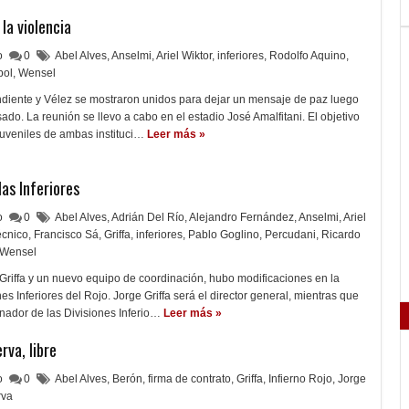
 la violencia
lo
0
Abel Alves
,
Anselmi
,
Ariel Wiktor
,
inferiores
,
Rodolfo Aquino
,
bol
,
Wensel
ndiente y Vélez se mostraron unidos para dejar un mensaje de paz luego
ado. La reunión se llevo a cabo en el estadio José Amalfitani. El objetivo
s juveniles de ambas instituci…
Leer más »
as Inferiores
lo
0
Abel Alves
,
Adrián Del Río
,
Alejandro Fernández
,
Anselmi
,
Ariel
écnico
,
Francisco Sá
,
Griffa
,
inferiores
,
Pablo Goglino
,
Percudani
,
Ricardo
Wensel
Griffa y un nuevo equipo de coordinación, hubo modificaciones en la
nes Inferiores del Rojo. Jorge Griffa será el director general, mientras que
inador de las Divisiones Inferio…
Leer más »
rva, libre
lo
0
Abel Alves
,
Berón
,
firma de contrato
,
Griffa
,
Infierno Rojo
,
Jorge
rva