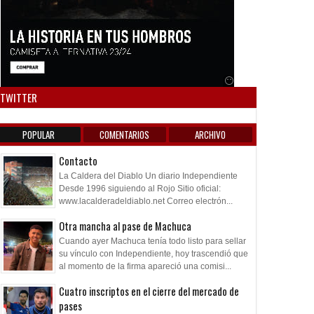
Anuncio SOICOS
TWITTER
POPULAR
COMENTARIOS
ARCHIVO
Contacto
La Caldera del Diablo Un diario Independiente
Desde 1996 siguiendo al Rojo Sitio oficial:
www.lacalderadeldiablo.net Correo electrón...
Otra mancha al pase de Machuca
Cuando ayer Machuca tenía todo listo para sellar
su vínculo con Independiente, hoy trascendió que
al momento de la firma apareció una comisi...
Cuatro inscriptos en el cierre del mercado de
pases