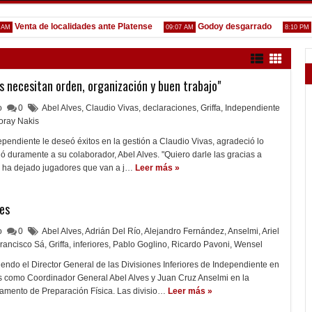
enta de localidades ante Platense
Godoy desgarrado
Gust
09:07 AM
8:10 PM
es necesitan orden, organización y buen trabajo"
lo
0
Abel Alves
,
Claudio Vivas
,
declaraciones
,
Griffa
,
Independiente
oray Nakis
ependiente le deseó éxitos en la gestión a Claudio Vivas, agradeció lo
gó duramente a su colaborador, Abel Alves. "Quiero darle las gracias a
ón ha dejado jugadores que van a j…
Leer más »
res
lo
0
Abel Alves
,
Adrián Del Río
,
Alejandro Fernández
,
Anselmi
,
Ariel
rancisco Sá
,
Griffa
,
inferiores
,
Pablo Goglino
,
Ricardo Pavoni
,
Wensel
siendo el Director General de las Divisiones Inferiores de Independiente en
 como Coordinador General Abel Alves y Juan Cruz Anselmi en la
amento de Preparación Física. Las divisio…
Leer más »