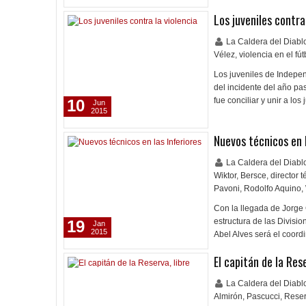
Los juveniles contra
La Caldera del Diab
Vélez
,
violencia en el fút
Los juveniles de Indepe
del incidente del año pas
fue conciliar y unir a lo
10
Jun
2015
Nuevos técnicos en l
La Caldera del Diab
Wiktor
,
Bersce
,
director t
Pavoni
,
Rodolfo Aquino
,
Con la llegada de Jorge 
estructura de las Divisio
19
Jan
2015
Abel Alves será el coord
El capitán de la Rese
La Caldera del Diab
Almirón
,
Pascucci
,
Rese