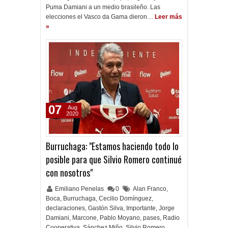
Puma Damiani a un medio brasileño. Las
elecciones el Vasco da Gama dieron…
Leer más
»
07
Aug
2020
Burruchaga: "Estamos haciendo todo lo
posible para que Silvio Romero continué
con nosotros"
Emiliano Penelas
0
Alan Franco
,
Boca
,
Burruchaga
,
Cecilio Domínguez
,
declaraciones
,
Gastón Silva
,
Importante
,
Jorge
Damiani
,
Marcone
,
Pablo Moyano
,
pases
,
Radio
Cooperativa
,
Sánchez Miño
,
Silvio Romero