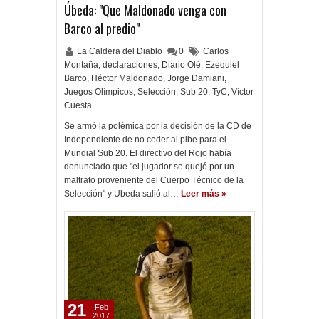
Úbeda: "Que Maldonado venga con
Barco al predio"
La Caldera del Diablo
0
Carlos
Montaña
,
declaraciones
,
Diario Olé
,
Ezequiel
Barco
,
Héctor Maldonado
,
Jorge Damiani
,
Juegos Olímpicos
,
Selección
,
Sub 20
,
TyC
,
Víctor
Cuesta
Se armó la polémica por la decisión de la CD de
Independiente de no ceder al pibe para el
Mundial Sub 20. El directivo del Rojo había
denunciado que "el jugador se quejó por un
maltrato proveniente del Cuerpo Técnico de la
Selección" y Ubeda salió al…
Leer más »
21
Feb
2017