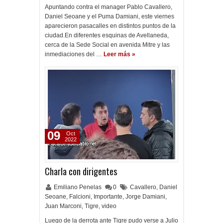
Apuntando contra el manager Pablo Cavallero,
Daniel Seoane y el Puma Damiani, este viernes
aparecieron pasacalles en distintos puntos de la
ciudad.En diferentes esquinas de Avellaneda,
cerca de la Sede Social en avenida Mitre y las
inmediaciones del …
Leer más »
09
Oct
2022
Charla con dirigentes
Emiliano Penelas
0
Cavallero
,
Daniel
Seoane
,
Falcioni
,
Importante
,
Jorge Damiani
,
Juan Marconi
,
Tigre
,
video
Luego de la derrota ante Tigre pudo verse a Julio