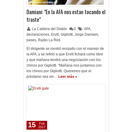
Damiani: "En la AFA nos estan tocando el
traste"
La Caldera del Diablo
0
AFA
,
declaraciones
,
Erviti
,
Gigliotti
,
Jorge Damiani
,
pases
,
Radio La Red
El dirigente se mostró enojado con el manejo de
la AFA, y se refirió a que Erviti fichará como libre
y que mañana tendrá una negociación con los
chinos por Gigliotti. "Mañana nos juntamos con
los chinos por Gigliotti. Queremos que el
préstamo sea sin…
Leer más »
15
Feb
2017