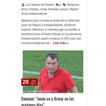
La Caldera del Diablo
0
Belgrano
,
Boca
,
Dybala
,
Jorge Damiani
,
pases
,
Rigoni
,
Zona Independiente
Belgrano aún no trata la venta de la mitad del
pase de Rigoni a Independiente, prefieren
esperar. Mientras, el volante jugó un partido a
beneficio junto a Paulo Dybala en su provincia.
Independiente quiere comprar el 50% que aún
conserva Belgrano de…
Leer más »
28
Jun
2017
Damiani: “Jonás va a firmar en los
próximos días”