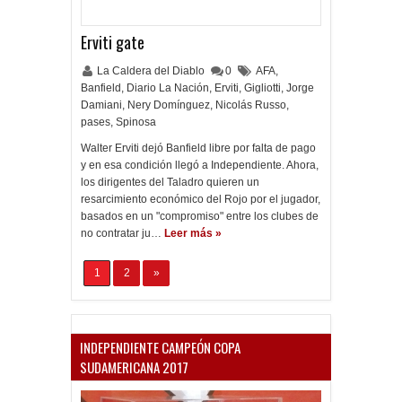
Erviti gate
La Caldera del Diablo
0
AFA
,
Banfield
,
Diario La Nación
,
Erviti
,
Gigliotti
,
Jorge
Damiani
,
Nery Domínguez
,
Nicolás Russo
,
pases
,
Spinosa
Walter Erviti dejó Banfield libre por falta de pago
y en esa condición llegó a Independiente. Ahora,
los dirigentes del Taladro quieren un
resarcimiento económico del Rojo por el jugador,
basados en un "compromiso" entre los clubes de
no contratar ju…
Leer más »
1
2
»
INDEPENDIENTE CAMPEÓN COPA
SUDAMERICANA 2017