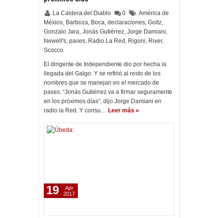
La Caldera del Diablo
0
América de
México
,
Barboza
,
Boca
,
declaraciones
,
Goltz
,
Gonzalo Jara
,
Jonás Gutiérrez
,
Jorge Damiani
,
Newell's
,
pases
,
Radio La Red
,
Rigoni
,
River
,
Scocco
El dirigente de Independiente dio por hecha la
llegada del Galgo. Y se refirió al resto de los
nombres que se manejan en el mercado de
pases. “Jonás Gutiérrez va a firmar seguramente
en los próximos días”, dijo Jorge Damiani en
radio la Red. Y consu…
Leer más »
19
Apr
2017