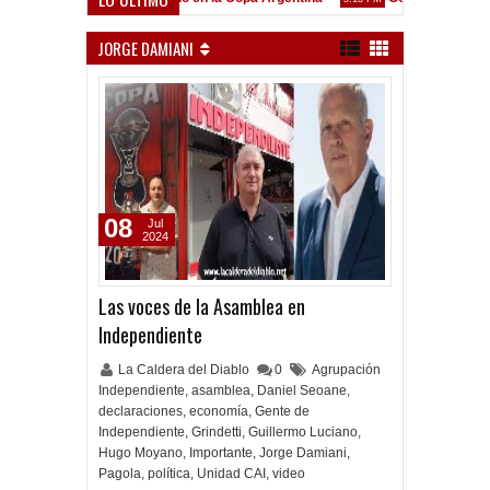
renó en Liniers
JORGE DAMIANI
08
Jul
2024
Las voces de la Asamblea en
Independiente
La Caldera del Diablo
0
Agrupación
Independiente
,
asamblea
,
Daniel Seoane
,
declaraciones
,
economía
,
Gente de
Independiente
,
Grindetti
,
Guillermo Luciano
,
Hugo Moyano
,
Importante
,
Jorge Damiani
,
Pagola
,
política
,
Unidad CAI
,
video