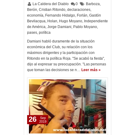
La Caldera del Diablo
0
Barboza
,
Berón
,
Cristian Ritondo
,
declaraciones
,
economía
,
Fernando Hidalgo
,
Forlán
,
Gastón
Bevilacqua
,
Holan
,
Hugo Moyano
,
Independiente
de América
,
Jorge Damiani
,
Pablo Moyano
,
pases
,
política
Damiani habló duramente de la situación
económica del Club, su relación con los
máximos dirigentes y la participación con
Ritondo en la política Roja. "Se acabó la fiesta",
dijo al expresar su preocupación. "Las personas
que toman las decisiones se n…
Leer más »
26
Sep
2019