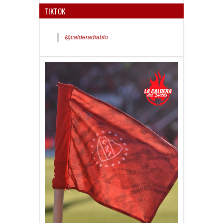
TIKTOK
@calderadiablo