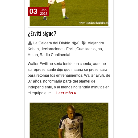
03
Jan
2018
¿Erviti sigue?
La Caldera del Diablo
0
Alejandro
Kohan
,
declaraciones
,
Erviti
,
Guastadisegno
,
Holan
,
Radio Continental
Walter Erviti no sería tenido en cuenta, aunque
su representante dijo que maána se presentará
para retomar los entrenamientos. Walter Erviti, de
37 años, no formaría parte del plantel de
Independiente, o al menos no tendría minutos en
el equipo que …
Leer más »