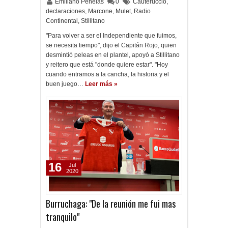
Emiliano Penelas
0
Cauteruccio
,
declaraciones
,
Marcone
,
Mulet
,
Radio
Continental
,
Stillitano
"Para volver a ser el Independiente que fuimos,
se necesita tiempo", dijo el Capitán Rojo, quien
desmintió peleas en el plantel, apoyó a Stillitano
y reitero que está "donde quiere estar". "Hoy
cuando entramos a la cancha, la historia y el
buen juego…
Leer más »
16
Jul
2020
Burruchaga: "De la reunión me fui mas
tranquilo"