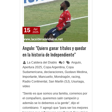
15
Apr
2025
Angulo: "Quiero ganar títulos y quedar
en la historia de Independiente"
La Caldera del Diablo
0
Angulo
,
Apertura 2025
,
Copa Argentina
,
Copa
Sudamericana
,
declaraciones
,
Gustavo Medina
,
Importante
,
Mancuello
,
Mondragón
,
racing
,
Radio Continental
,
San Martín (SJ)
,
Usuriaga
,
video
"Siento es que somos una familia, corremos por
el compañero, queremos salir campeón y
además se lo debemos a la gente”, dijo el
colombiano. Y agregó que "para ser los mejores