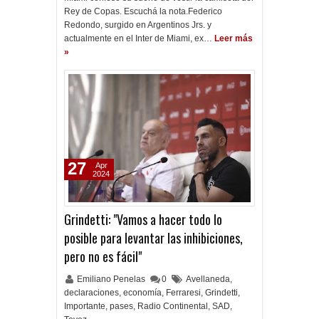
Rey de Copas. Escuchá la nota.Federico
Redondo, surgido en Argentinos Jrs. y
actualmente en el Inter de Miami, ex…
Leer más
»
27
Apr
2024
Grindetti: "Vamos a hacer todo lo
posible para levantar las inhibiciones,
pero no es fácil"
Emiliano Penelas
0
Avellaneda
,
declaraciones
,
economía
,
Ferraresi
,
Grindetti
,
Importante
,
pases
,
Radio Continental
,
SAD
,