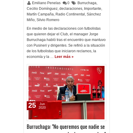
Emiliano Penelas
0
Burruchaga
,
Cecilio Domínguez
,
declaraciones
,
Importante
,
Martín Campaña
,
Radio Continental
,
Sánchez
Miño
,
Silvio Romero
En medio de las declaraciones con futbolistas
que quieren dejar el Club, el manager Jorge
Burruchaga habló tras el encuentro que mantuvo
con Pusineri y dirigentes. Se refirió a la situación
de los futbolistas que iniciaron reclamos, la
economía y la …
Leer más »
25
Jun
2020
Burruchaga: "No queremos que nadie se