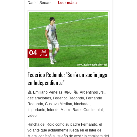
Daniel Seoane.…
Leer más »
04
Jul
2024
Federico Redondo: "Sería un sueño jugar
en Independiente"
Emiliano Penelas
0
Argentinos Jrs.
,
declaraciones
,
Federico Redondo
,
Fernando
Redondo
,
Gustavo Medina
,
hinchada
,
Importante
,
Inter de Miami
,
Radio Continental
,
video
Hincha del Rojo como su padre Fernando, el
volante que actualmente juega en el Inter de
Miami confesó su sueño de vestir la camiseta del