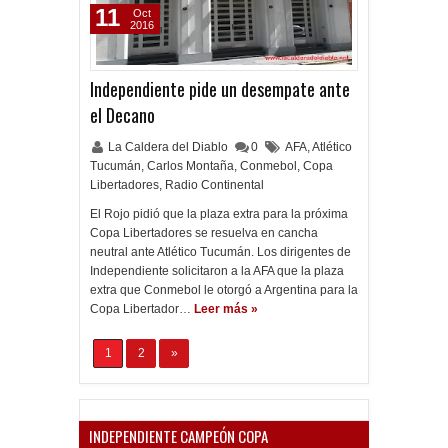
11
Oct
2016
Independiente pide un desempate ante
el Decano
La Caldera del Diablo
0
AFA
,
Atlético
Tucumán
,
Carlos Montaña
,
Conmebol
,
Copa
Libertadores
,
Radio Continental
El Rojo pidió que la plaza extra para la próxima
Copa Libertadores se resuelva en cancha
neutral ante Atlético Tucumán. Los dirigentes de
Independiente solicitaron a la AFA que la plaza
extra que Conmebol le otorgó a Argentina para la
Copa Libertador…
Leer más »
1
2
»
INDEPENDIENTE CAMPEÓN COPA