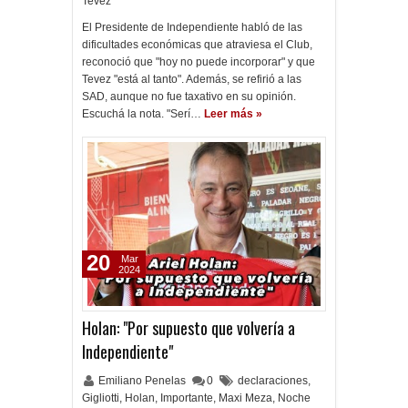
Tevez
El Presidente de Independiente habló de las
dificultades económicas que atraviesa el Club,
reconoció que "hoy no puede incorporar" y que
Tevez "está al tanto". Además, se refirió a las
SAD, aunque no fue taxativo en su opinión.
Escuchá la nota. "Serí…
Leer más »
20
Mar
2024
Holan: "Por supuesto que volvería a
Independiente"
Emiliano Penelas
0
declaraciones
,
Gigliotti
,
Holan
,
Importante
,
Maxi Meza
,
Noche