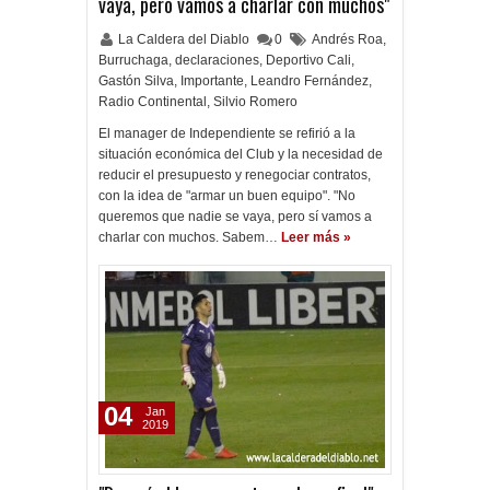
vaya, pero vamos a charlar con muchos"
La Caldera del Diablo
0
Andrés Roa
,
Burruchaga
,
declaraciones
,
Deportivo Cali
,
Gastón Silva
,
Importante
,
Leandro Fernández
,
Radio Continental
,
Silvio Romero
El manager de Independiente se refirió a la
situación económica del Club y la necesidad de
reducir el presupuesto y renegociar contratos,
con la idea de "armar un buen equipo". "No
queremos que nadie se vaya, pero sí vamos a
charlar con muchos. Sabem…
Leer más »
04
Jan
2019