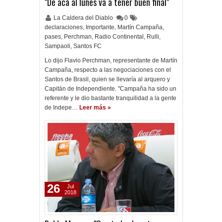
"De acá al lunes va a tener buen final"
La Caldera del Diablo
0
declaraciones
,
Importante
,
Martín Campaña
,
pases
,
Perchman
,
Radio Continental
,
Rulli
,
Sampaoli
,
Santos FC
Lo dijo Flavio Perchman, representante de Martín
Campaña, respecto a las negociaciones con el
Santos de Brasil, quien se llevaría al arquero y
Capitán de Independiente. "Campaña ha sido un
referente y le dio bastante tranquilidad a la gente
de Indepe…
Leer más »
26
Jul
2018