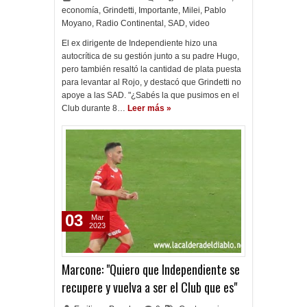
economía
,
Grindetti
,
Importante
,
Milei
,
Pablo
Moyano
,
Radio Continental
,
SAD
,
video
El ex dirigente de Independiente hizo una
autocrítica de su gestión junto a su padre Hugo,
pero también resaltó la cantidad de plata puesta
para levantar al Rojo, y destacó que Grindetti no
apoye a las SAD. "¿Sabés la que pusimos en el
Club durante 8…
Leer más »
03
Mar
2023
Marcone: "Quiero que Independiente se
recupere y vuelva a ser el Club que es"