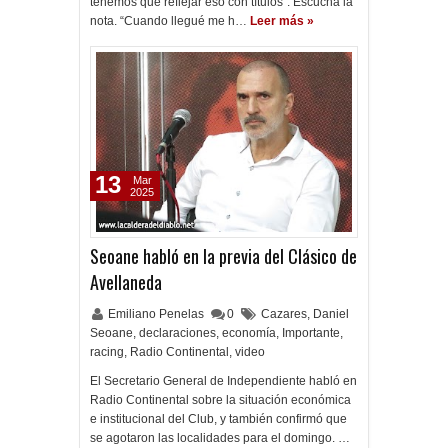
tenemos que reflejar eso con títulos”. Escuchá la
nota. “Cuando llegué me h…
Leer más »
13
Mar
2025
Seoane habló en la previa del Clásico de
Avellaneda
Emiliano Penelas
0
Cazares
,
Daniel
Seoane
,
declaraciones
,
economía
,
Importante
,
racing
,
Radio Continental
,
video
El Secretario General de Independiente habló en
Radio Continental sobre la situación económica
e institucional del Club, y también confirmó que
se agotaron las localidades para el domingo. …