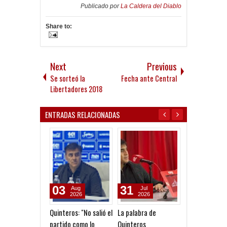
Publicado por
La Caldera del Diablo
Share to:
Next
Previous
Se sorteó la
Fecha ante Central
Libertadores 2018
ENTRADAS RELACIONADAS
03
31
20
Aug
Jul
Nov
2026
2026
2025
Quinteros: "No salió el
La palabra de
La AFA le otor
partido como lo
Quinteros
título a Centra