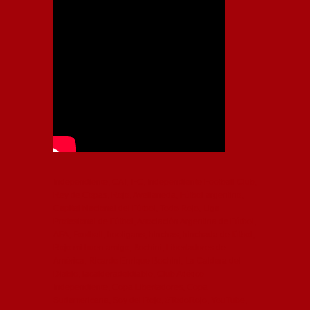
Independiente, CAI, IFC, Independiente Football Club,
Rey de Copas, Rojo, Avellaneda, Fútbol argentino,
Capital Nacional del Fútbol, Todo Rojo, Liga
Profesional de Fútbol, Asociación Argentina de Fútbol,
AFA, Football, hooligans, hinchas, hinchada de fútbol,
Rojo mi buen amigo, Bochini, Libertadores de
América, Ricardo Enrique Bochini, La Caldera del
Diablo, lacalderadeldiablo, Club Atlético
Independiente, Copa Libertadores, Copa
Sudamericana, Soy del Rojo, #TodoRojo, YouTube,