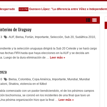
esgarrado
Gustavo López: "La diferencia entre Vélez e Independiente
8:10 PM
 interino de Uruguay
3
AUF
,
Bielsa
,
Forlán
,
Importante
,
Selección
,
Sub 20
,
Sudáfrica 2010
,
endiente y la selección uruguaya dirigirá la Sub 20 Celeste y se hará cargo
imas fechas FIFA hasta que haya elecciones en la AUF y se decida am
sa. Luego de la dura eliminación de …
Leer más »
enza
0
Bielsa
,
Colombia
,
Copa América
,
Importante
,
Mundial
,
Mundial
caloni
,
Shakira
,
violencia en el fútbol
abía comenzado con un pastor bendiciendolo, el de los pésimos campos
ión bochornosa, se coronó en los incidentes de una final que tuvo un
 Una pésima organización hizo que la final …
Leer más »