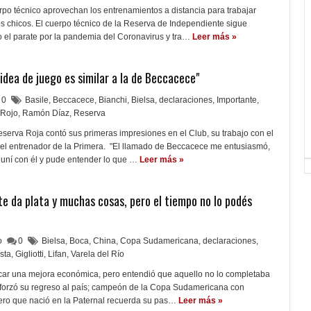
po técnico aprovechan los entrenamientos a distancia para trabajar
os chicos. El cuerpo técnico de la Reserva de Independiente sigue
el parate por la pandemia del Coronavirus y tra…
Leer más »
idea de juego es similar a la de Beccacece"
0
Basile
,
Beccacece
,
Bianchi
,
Bielsa
,
declaraciones
,
Importante
,
 Rojo
,
Ramón Díaz
,
Reserva
eserva Roja contó sus primeras impresiones en el Club, su trabajo con el
n el entrenador de la Primera. "El llamado de Beccacece me entusiasmó,
uní con él y pude entender lo que …
Leer más »
l te da plata y muchas cosas, pero el tiempo no lo podés
lo
0
Bielsa
,
Boca
,
China
,
Copa Sudamericana
,
declaraciones
,
ista
,
Gigliotti
,
Lifan
,
Varela del Río
car una mejora económica, pero entendió que aquello no lo completaba
forzó su regreso al país; campeón de la Copa Sudamericana con
tero que nació en la Paternal recuerda su pas…
Leer más »