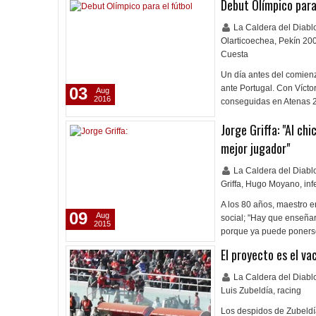
Debut Olímpico para
La Caldera del Diab
Olarticoechea
,
Pekín 20
Cuesta
Un día antes del comienz
ante Portugal. Con Vícto
03
Aug
2016
conseguidas en Atenas 
Jorge Griffa: "Al c
mejor jugador"
La Caldera del Diab
Griffa
,
Hugo Moyano
,
inf
A los 80 años, maestro en
09
Aug
social; "Hay que enseñarl
2015
porque ya puede poners
El proyecto es el va
La Caldera del Diab
Luis Zubeldía
,
racing
Los despidos de Zubeldía