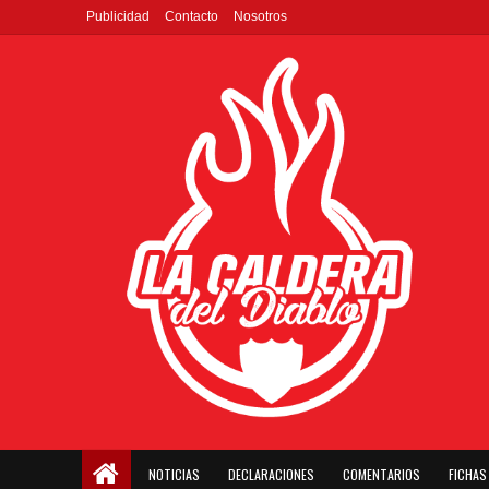
Publicidad
Contacto
Nosotros
NOTICIAS
DECLARACIONES
COMENTARIOS
FICHAS