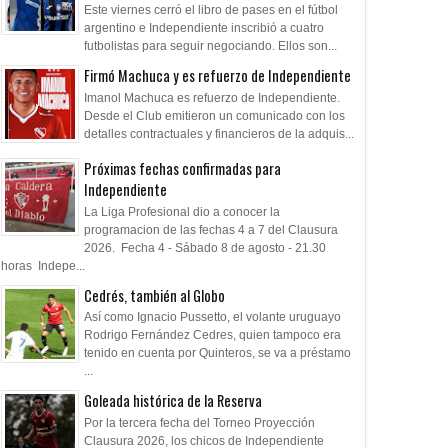
Este viernes cerró el libro de pases en el fútbol
argentino e Independiente inscribió a cuatro
futbolistas para seguir negociando. Ellos son...
Firmó Machuca y es refuerzo de Independiente
Imanol Machuca es refuerzo de Independiente.
Desde el Club emitieron un comunicado con los
detalles contractuales y financieros de la adquis...
Próximas fechas confirmadas para
Independiente
La Liga Profesional dio a conocer la
programacion de las fechas 4 a 7 del Clausura
2026. Fecha 4 - Sábado 8 de agosto - 21.30
horas Indepe...
Cedrés, también al Globo
Así como Ignacio Pussetto, el volante uruguayo
Rodrigo Fernández Cedres, quien tampoco era
tenido en cuenta por Quinteros, se va a préstamo
...
Goleada histórica de la Reserva
Por la tercera fecha del Torneo Proyección
Clausura 2026, los chicos de Independiente