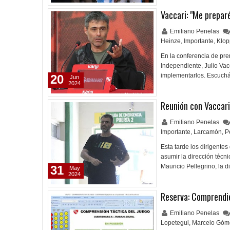
Vaccari: "Me preparé
Emiliano Penelas
Heinze
,
Importante
,
Klop
En la conferencia de pre
Independiente, Julio Vac
implementarlos. Escuchá
20
Jun
2024
Reunión con Vaccari
Emiliano Penelas
Importante
,
Larcamón
,
P
Esta tarde los dirigentes
asumir la dirección técn
Mauricio Pellegrino, la 
31
May
2024
Reserva: Comprendi
Emiliano Penelas
Lopetegui
,
Marcelo Góm