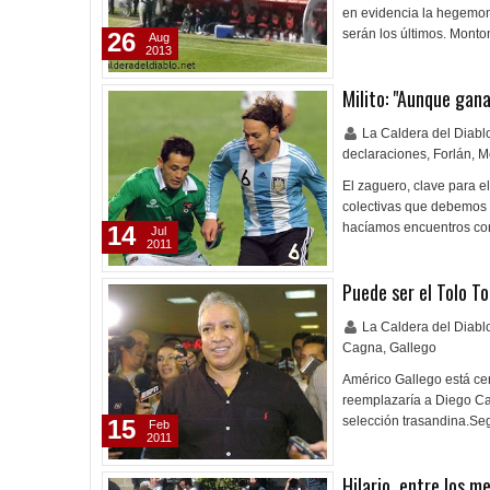
en evidencia la hegemonía
serán los últimos. Mont
26
Aug
2013
Milito: "Aunque gana
La Caldera del Diab
declaraciones
,
Forlán
,
M
El zaguero, clave para e
colectivas que debemos 
hacíamos encuentros co
14
Jul
2011
Puede ser el Tolo To
La Caldera del Diab
Cagna
,
Gallego
Américo Gallego está cer
reemplazaría a Diego Cagn
selección trasandina.Se
15
Feb
2011
Hilario, entre los m