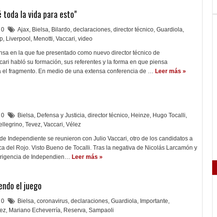
 toda la vida para esto"
0
Ajax
,
Bielsa
,
Bilardo
,
declaraciones
,
director técnico
,
Guardiola
,
p
,
Liverpool
,
Menotti
,
Vaccari
,
video
nsa en la que fue presentado como nuevo director técnico de
cari habló su formación, sus referentes y la forma en que piensa
 el fragmento. En medio de una extensa conferencia de …
Leer más »
0
Bielsa
,
Defensa y Justicia
,
director técnico
,
Heinze
,
Hugo Tocalli
,
ellegrino
,
Tevez
,
Vaccari
,
Vélez
 de Independiente se reunieron con Julio Vaccari, otro de los candidatos a
ica del Rojo. Visto Bueno de Tocalli. Tras la negativa de Nicolás Larcamón y
dirigencia de Independien…
Leer más »
endo el juego
0
Bielsa
,
coronavirus
,
declaraciones
,
Guardiola
,
Importante
,
ez
,
Mariano Echeverría
,
Reserva
,
Sampaoli