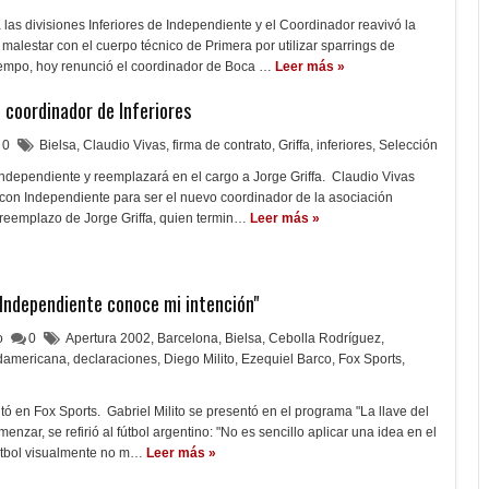
as divisiones Inferiores de Independiente y el Coordinador reavivó la
alestar con el cuerpo técnico de Primera por utilizar sparrings de
empo, hoy renunció el coordinador de Boca …
Leer más »
 coordinador de Inferiores
0
Bielsa
,
Claudio Vivas
,
firma de contrato
,
Griffa
,
inferiores
,
Selección
Independiente y reemplazará en el cargo a Jorge Griffa. Claudio Vivas
 con Independiente para ser el nuevo coordinador de la asociación
n reemplazo de Jorge Griffa, quien termin…
Leer más »
e Independiente conoce mi intención"
lo
0
Apertura 2002
,
Barcelona
,
Bielsa
,
Cebolla Rodríguez
,
damericana
,
declaraciones
,
Diego Milito
,
Ezequiel Barco
,
Fox Sports
,
tó en Fox Sports. Gabriel Milito se presentó en el programa "La llave del
menzar, se refirió al fútbol argentino: "No es sencillo aplicar una idea en el
fútbol visualmente no m…
Leer más »