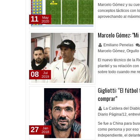
Marcelo Gómez y su cuer
conceptos tácticos con l
aprovechando al máximo 
11
May
2020
Marcelo Gómez: "Mi 
Emiliano Penelas
Marcelo Gómez
,
Orgullo
El nuevo técnico de la R
plantel y su relación co
sobre todo cuando me re
08
Jul
2019
Gigliotti: “El fútbo
comprar”
La Caldera del Diab
Diario Página/12
,
entrev
Se fue a China para bus
27
Jan
como persona y por eso 
2018
Independiente, el delan