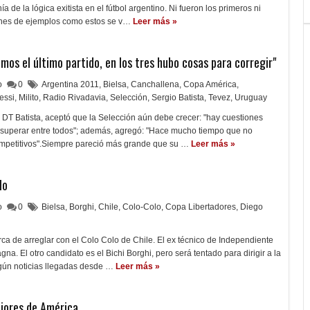
 de la lógica exitista en el fútbol argentino. Ni fueron los primeros ni
ones de ejemplos como estos se v…
Leer más »
mos el último partido, en los tres hubo cosas para corregir"
lo
0
Argentina 2011
,
Bielsa
,
Canchallena
,
Copa América
,
essi
,
Milito
,
Radio Rivadavia
,
Selección
,
Sergio Batista
,
Tevez
,
Uruguay
l DT Batista, aceptó que la Selección aún debe crecer: "hay cuestiones
superar entre todos"; además, agregó: "Hace mucho tiempo que no
mpetitivos".Siempre pareció más grande que su …
Leer más »
lo
lo
0
Bielsa
,
Borghi
,
Chile
,
Colo-Colo
,
Copa Libertadores
,
Diego
ca de arreglar con el Colo Colo de Chile. El ex técnico de Independiente
a. El otro candidato es el Bichi Borghi, pero será tentado para dirigir a la
gún noticias llegadas desde …
Leer más »
ejores de América