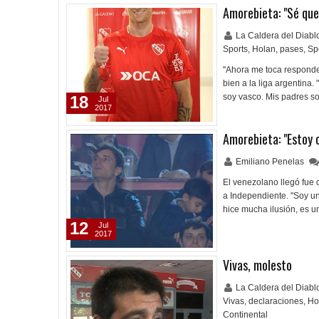
Amorebieta: "Sé que
La Caldera del Diab
Sports
,
Holan
,
pases
,
Sp
"Ahora me toca responde
bien a la liga argentina
soy vasco. Mis padres s
18
Jul
2017
Amorebieta: "Estoy 
Emiliano Penelas
El venezolano llegó fue d
a Independiente. "Soy un
hice mucha ilusión, es u
12
Jul
2017
Vivas, molesto
La Caldera del Diab
Vivas
,
declaraciones
,
Ho
Continental