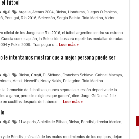
 el fútbol
lo
0
Argelia
,
Atenas 2004
,
Bielsa
,
Honduras
,
Juegos Olímpicos
,
08
,
Portugal
,
Río 2016
,
Selección
,
Sergio Batista
,
Tata Martino
,
Víctor
o oficial de los Juegos de Río 2016, el fútbol argentino tendrá su estreno
r Cuesta como capitán, la Selección buscará repetir las medallas doradas
2004 y Pekín 2008. Tras pegar e…
Leer más »
hico le intentamos mostrar que a mejor persona puede ser
lo
1
Bielsa
,
Cruyff
,
Di Stéfano
,
Francisco Schiavo
,
Gabriel Macaya
,
eriores
,
Messi
,
Newell's
,
Noray Nakis
,
Pellegrino
,
Tata Martino
 la formación de futbolistas, nunca separa la cuestión deportiva de la
es a ganar, pero sin exigirles que ganen", dice. Jorge Griffa está feliz
e en cuclillas después de haberse …
Leer más »
cío
lo
0
11wsports
,
Athletic de Bilbao
,
Bielsa
,
Brindisi
,
director técnico
,
 y de Brindisi, más allá de los malos rendimientos de los equipos, dejan