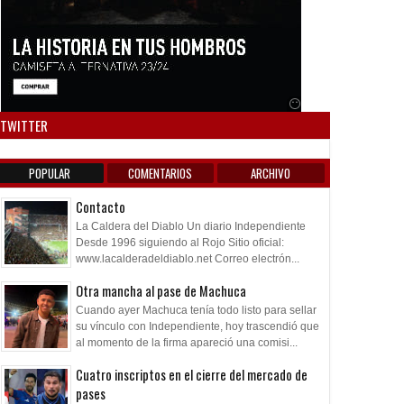
Anuncio SOICOS
TWITTER
POPULAR
COMENTARIOS
ARCHIVO
Contacto
La Caldera del Diablo Un diario Independiente
Desde 1996 siguiendo al Rojo Sitio oficial:
www.lacalderadeldiablo.net Correo electrón...
Otra mancha al pase de Machuca
Cuando ayer Machuca tenía todo listo para sellar
su vínculo con Independiente, hoy trascendió que
al momento de la firma apareció una comisi...
Cuatro inscriptos en el cierre del mercado de
pases