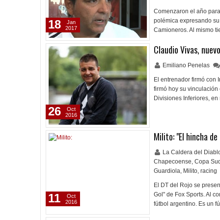
Comenzaron el año para l
polémica expresando su m
18
Jan
2017
Camioneros. Al mismo ti
Claudio Vivas, nuevo
Emiliano Penelas
El entrenador firmó con 
firmó hoy su vinculación
Divisiones Inferiores, e
26
Oct
2016
Milito: "El hincha d
La Caldera del Diab
Chapecoense
,
Copa Su
Guardiola
,
Milito
,
racing
El DT del Rojo se presen
Gol" de Fox Sports. Al co
11
Oct
2016
fútbol argentino. Es un 