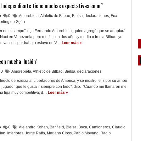
 Independiente tiene muchas expextativas en mí"
lo
0
Amorebieta
,
Athletic de Bilbao
,
Bielsa
,
declaraciones
,
Fox
orting de Gijón
r en el campo", dijo Fernando Amorebieta, quien agregó que se adaptará
. "Nací en Venezuela pero me fui con dos años y medio o tres a Bilbao, yo
on vascos, por trabajo estuvo en V…
Leer más »
con mucha ilusión"
0
Amorebieta
,
Athletic de Bilbao
,
Bielsa
,
declaraciones
irecto de Ezeiza al Libertadores de América, y se mostró feliz por su arribo
 jugador que le gusta ir siempre con todo", dijo. “Cuando me llamaron me
na liga muy competitiva, d…
Leer más »
lo
0
Alejandro Kohan
,
Banfield
,
Bielsa
,
Boca
,
Camioneros
,
Claudio
lan
,
inferiores
,
Jorge Raffo
,
Mariano Closs
,
Pablo Moyano
,
Radio