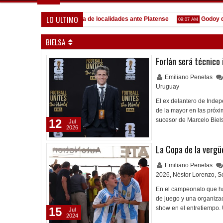
LO ULTIMO
n Martín (SJ)
Venta de localidades ante Platense
Godoy d
10:58 AM
09:07 AM
BIELSA
Forlán será técnico
Emiliano Penelas
Uruguay
El ex delantero de Indep
de la mayor en las próx
sucesor de Marcelo Biel
12
Jul
2026
La Copa de la vergü
Emiliano Penelas
2026
,
Néstor Lorenzo
,
S
En el campeonato que h
de juego y una organizac
show en el entretiempo.
15
Jul
2024