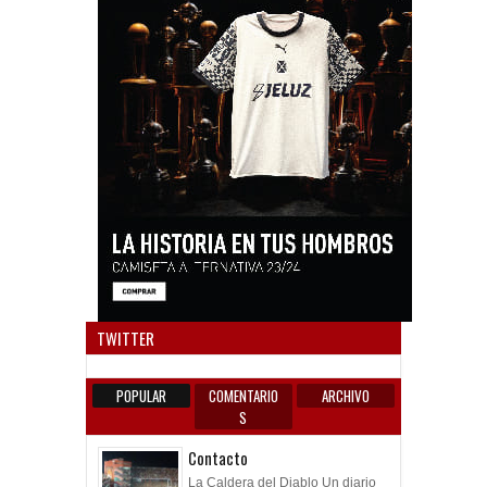
Anun
TWITTER
POPULAR
COMENTARIO
ARCHIVO
S
Contacto
La Caldera del Diablo Un diario