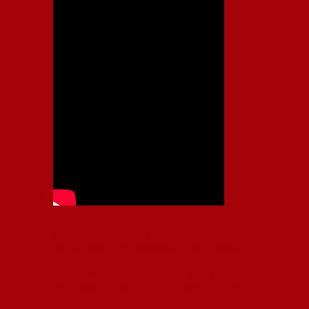
Independiente, CAI, IFC, Independiente Football Club,
Rey de Copas, Rojo, Avellaneda, Fútbol argentino,
Capital Nacional del Fútbol, Todo Rojo, Liga
Profesional de Fútbol, Asociación Argentina de Fútbol,
AFA, Football, hooligans, hinchas, hinchada de fútbol,
Rojo mi buen amigo, Bochini, Libertadores de