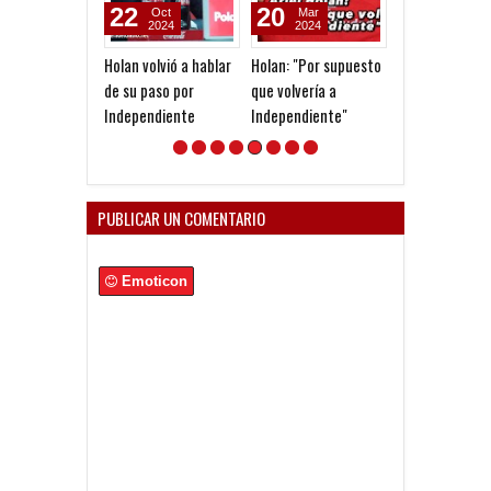
22
20
15
Oct
Mar
Jan
2024
2024
2022
Holan volvió a hablar
Holan: "Por supuesto
Gigliotti a Nac
de su paso por
que volvería a
Independiente
Independiente"
PUBLICAR UN COMENTARIO
Emoticon