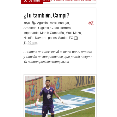
sfield
¿Tu también, Campi?
0
Agustín Rossi
,
Andujar
,
Arboleda
,
Gigliotti
,
Guido Herrera
,
Importante
,
Martín Campaña
,
Maxi Meza
,
Nicolás Navarro
,
pases
,
Santos FC
11:29 a.m.
El Santos de Brasil elevó la oferta por el arquero
y Capitán de Independiente, que podría emigrar.
Ya suenan posibles reemplazos.