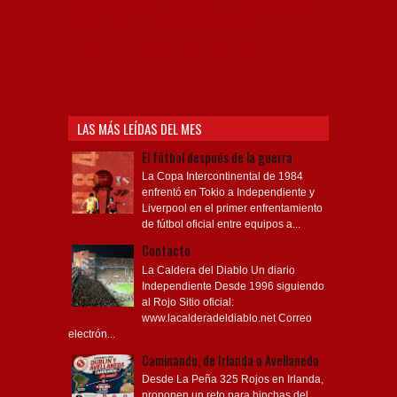
América, Ricardo Enrique Bochini, La Caldera del
Diablo, lacalderadeldiablo, Club Atlético
Independiente, Copa Libertadores, Copa
Sudamericana, Soy del Rojo, #TodoRojo, YouTube,
Videos,
LAS MÁS LEÍDAS DEL MES
El fútbol después de la guerra
La Copa Intercontinental de 1984
enfrentó en Tokio a Independiente y
Liverpool en el primer enfrentamiento
de fútbol oficial entre equipos a...
Contacto
La Caldera del Diablo Un diario
Independiente Desde 1996 siguiendo
al Rojo Sitio oficial:
www.lacalderadeldiablo.net Correo
electrón...
Caminando, de Irlanda a Avellaneda
Desde La Peña 325 Rojos en Irlanda,
proponen un reto para hinchas del