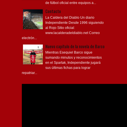
de fútbol oficial entre equipos a...
Contacto
La Caldera del Diablo Un diario
Independiente Desde 1996 siguiendo
al Rojo Sitio oficial:
www.lacalderadeldiablo.net Correo
electrón...
Nuevo capítulo de la novela de Barco
Mientras Esequiel Barco sigue
sumando minutos y reconocimientos
en el Spartak, Independiente jugará
sus últimas fichas para lograr
repatriar...