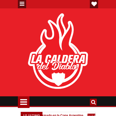
LO ULTIMO
va"
Todo confirmado en la Copa Argentina
Goleada históric
7:08 PM
5:13 PM