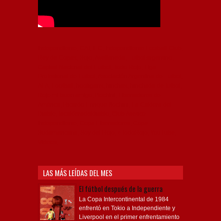
Independiente, CAI, IFC, Independiente Football Club,
Rey de Copas, Rojo, Avellaneda, Fútbol argentino,
Capital Nacional del Fútbol, Todo Rojo, Liga
Profesional de Fútbol, Asociación Argentina de Fútbol,
AFA, Football, hooligans, hinchas, hinchada de fútbol,
Rojo mi buen amigo, Bochini, Libertadores de
América, Ricardo Enrique Bochini, La Caldera del
Diablo, lacalderadeldiablo, Club Atlético
Independiente, Copa Libertadores, Copa
Sudamericana, Soy del Rojo, #TodoRojo, YouTube,
Videos,
LAS MÁS LEÍDAS DEL MES
El fútbol después de la guerra
La Copa Intercontinental de 1984
enfrentó en Tokio a Independiente y
Liverpool en el primer enfrentamiento