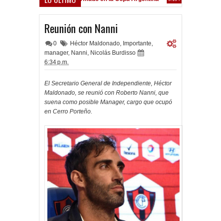
Frenó en Liniers
39 PM
Reunión con Nanni
0
Héctor Maldonado
,
Importante
,
manager
,
Nanni
,
Nicolás Burdisso
6:34 p.m.
El Secretario General de Independiente, Héctor
Maldonado, se reunió con Roberto Nanni, que
suena como posible Manager, cargo que ocupó
en Cerro Porteño.