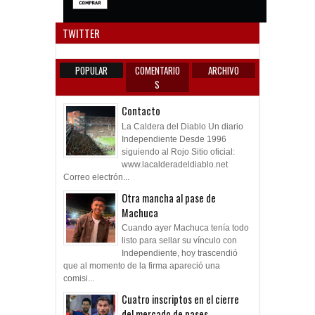
Anun
TWITTER
POPULAR
COMENTARIO
ARCHIVO
S
Contacto
La Caldera del Diablo Un diario
Independiente Desde 1996
siguiendo al Rojo Sitio oficial:
www.lacalderadeldiablo.net
Correo electrón...
Otra mancha al pase de
Machuca
Cuando ayer Machuca tenía todo
listo para sellar su vínculo con
Independiente, hoy trascendió
que al momento de la firma apareció una
comisi...
Cuatro inscriptos en el cierre
del mercado de pases