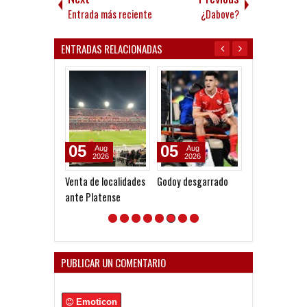
Entrada más reciente
¿Dabove?
ENTRADAS RELACIONADAS
05
05
02
Aug
Aug
Jan
2026
2026
2026
Venta de localidades
Godoy desgarrado
La política Roj
ante Platense
PUBLICAR UN COMENTARIO
Emoticon