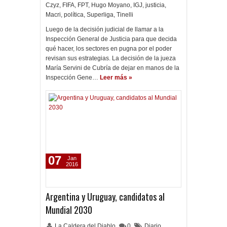
Czyz
,
FIFA
,
FPT
,
Hugo Moyano
,
IGJ
,
justicia
,
Macri
,
política
,
Superliga
,
Tinelli
Luego de la decisión judicial de llamar a la
Inspección General de Justicia para que decida
qué hacer, los sectores en pugna por el poder
revisan sus estrategias. La decisión de la jueza
María Servini de Cubría de dejar en manos de la
Inspección Gene…
Leer más »
07
Jan
2016
Argentina y Uruguay, candidatos al
Mundial 2030
La Caldera del Diablo
0
Diario