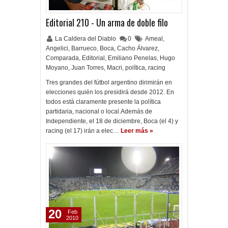
Editorial 210 - Un arma de doble filo
La Caldera del Diablo
0
Ameal
,
Angelici
,
Barrueco
,
Boca
,
Cacho Álvarez
,
Comparada
,
Editorial
,
Emiliano Penelas
,
Hugo
Moyano
,
Juan Torres
,
Macri
,
política
,
racing
Tres grandes del fútbol argentino dirimirán en
elecciones quién los presidirá desde 2012. En
todos está claramente presente la política
partidaria, nacional o local.Además de
Independiente, el 18 de diciembre, Boca (el 4) y
racing (el 17) irán a elec…
Leer más »
20
Feb
2010