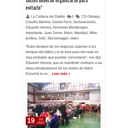
socios deberán organizarse para
evitarlo"
La Caldera del Diablo
0
CD Olimpia
,
Claudio Morresi
,
Daniel Ferro
,
declaraciones
,
Eduardo Verona
,
Fernando Montenegro
,
Importante
,
Juan Torres
,
Macri
,
Mandiyú
,
Milei
,
política
,
SAD
,
Sturzenegger
,
video
"Estos tiempos de los negocios superan a los
tiempos del fútbol y si se mira para otro lado es
muy probable que puedan concretarse", nos dijo
Eduardo Verona, que se manifestó contrario a las
ideas privatizadoras de los clubes de fútbol.
Escuchá la no…
Leer más »
19
Jul
2022