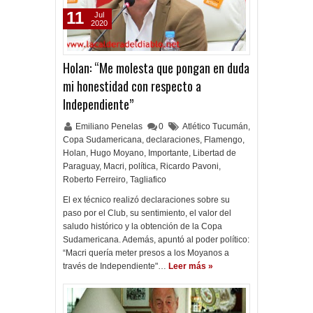
11
Jul
2020
Holan: “Me molesta que pongan en duda
mi honestidad con respecto a
Independiente”
Emiliano Penelas
0
Atlético Tucumán
,
Copa Sudamericana
,
declaraciones
,
Flamengo
,
Holan
,
Hugo Moyano
,
Importante
,
Libertad de
Paraguay
,
Macri
,
política
,
Ricardo Pavoni
,
Roberto Ferreiro
,
Tagliafico
El ex técnico realizó declaraciones sobre su
paso por el Club, su sentimiento, el valor del
saludo histórico y la obtención de la Copa
Sudamericana. Además, apuntó al poder político:
“Macri quería meter presos a los Moyanos a
través de Independiente"…
Leer más »