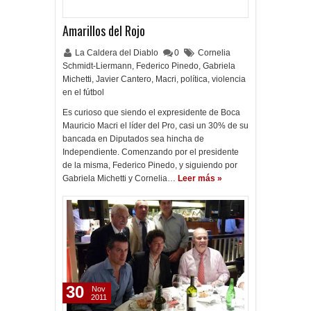
Amarillos del Rojo
La Caldera del Diablo
0
Cornelia
Schmidt-Liermann
,
Federico Pinedo
,
Gabriela
Michetti
,
Javier Cantero
,
Macri
,
política
,
violencia
en el fútbol
Es curioso que siendo el expresidente de Boca
Mauricio Macri el líder del Pro, casi un 30% de su
bancada en Diputados sea hincha de
Independiente. Comenzando por el presidente
de la misma, Federico Pinedo, y siguiendo por
Gabriela Michetti y Cornelia…
Leer más »
30
Nov
2011