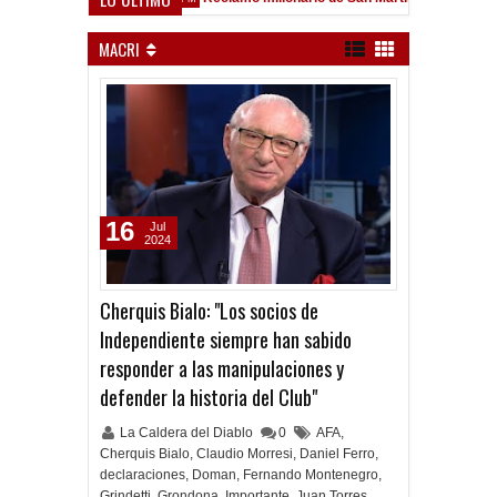
eld
MACRI
16
Jul
2024
Cherquis Bialo: "Los socios de
Independiente siempre han sabido
responder a las manipulaciones y
defender la historia del Club"
La Caldera del Diablo
0
AFA
,
Cherquis Bialo
,
Claudio Morresi
,
Daniel Ferro
,
declaraciones
,
Doman
,
Fernando Montenegro
,
Grindetti
,
Grondona
,
Importante
,
Juan Torres
,