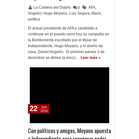
La Caldera del Diablo
0
AFA
,
Angelici
,
Hugo Moyano
,
Luis Segura
,
Macri
,
política
El actual presidente de AFA y candidato a
continuar en el puesto cerró hoy su campaña en
la Bombonerita escoltado por el titular de
Independiente, Hugo Moyano, y el dueño de
casa, Daniel Angelici. El próximo jueves 3 de
diciembre se dirime la elecci…
Leer más »
22
Jun
2014
Con políticos y amigos, Moyano apuesta
a Independiente para recuperar poder