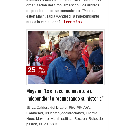
organización del fútbol argentino. Los árbitros
respondieron con un comunicado. "Mientras
estén Macri, Tapia y Angelici, a Independiente
nunca lo van a benef…
Leer más »
25
Feb
2018
Moyano: "Es el reconocimiento a un
Independiente recuperando su historia"
La Caldera del Diablo
0
AFA
,
Conmebol
,
D'Onofrio
,
declaraciones
,
Gremio
,
Hugo Moyano
,
Macri
,
política
,
Recopa
,
Rojos de
pasión
,
salida
,
VAR