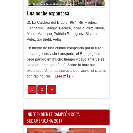
Una noche espantosa
La Caldera del Diablo
4
Fredes
,
Gabbarini
,
Gallego
,
Gareca
,
Ignacio Piatti
,
lluvia
,
Macri
,
Mareque
,
Patricio Rodríguez
,
Silvera
,
Vélez Sarsfield
,
Vella
En medio de una ciudad colapsada por la lluvia,
los apagones y sin transporte, el Rojo jugó su
peor partido en mucho tiempo y cayó ante Vélez
sin atenuantes por 3 a 0. Sobre la hora fue
expulsado Vella. La semana que viene, el clásico
con racing. Na…
Leer más »
1
2
»
INDEPENDIENTE CAMPEÓN COPA
SUDAMERICANA 2017