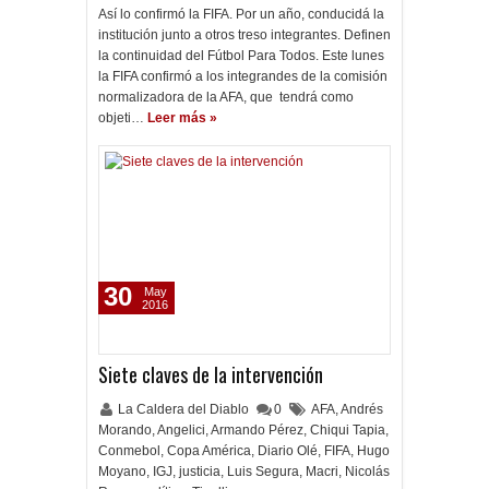
Así lo confirmó la FIFA. Por un año, conducidá la
institución junto a otros treso integrantes. Definen
la continuidad del Fútbol Para Todos. Este lunes
la FIFA confirmó a los integrandes de la comisión
normalizadora de la AFA, que tendrá como
objeti…
Leer más »
30
May
2016
Siete claves de la intervención
La Caldera del Diablo
0
AFA
,
Andrés
Morando
,
Angelici
,
Armando Pérez
,
Chiqui Tapia
,
Conmebol
,
Copa América
,
Diario Olé
,
FIFA
,
Hugo
Moyano
,
IGJ
,
justicia
,
Luis Segura
,
Macri
,
Nicolás