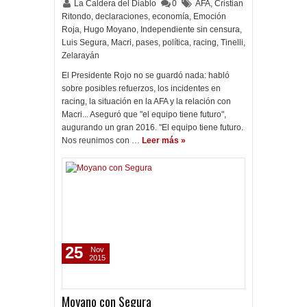
La Caldera del Diablo
0
AFA
,
Cristian
Ritondo
,
declaraciones
,
economía
,
Emoción
Roja
,
Hugo Moyano
,
Independiente sin censura
,
Luis Segura
,
Macri
,
pases
,
política
,
racing
,
Tinelli
,
Zelarayán
El Presidente Rojo no se guardó nada: habló
sobre posibles refuerzos, los incidentes en
racing, la situación en la AFA y la relación con
Macri... Aseguró que "el equipo tiene futuro",
augurando un gran 2016. "El equipo tiene futuro.
Nos reunimos con …
Leer más »
25
Nov
2015
Moyano con Segura