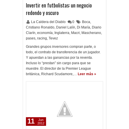
Invertir en futbolistas: un negocio
redondo y oscuro
La Caldera del Diablo
0
Boca
,
Cristiano Ronaldo
,
Daniel Lalín
,
Di María
,
Diario
Clarín
,
economía
,
Inglaterra
,
Macri
,
Mascherano
,
pases
,
racing
,
Tevez
Grandes grupos inversores compran parte, o
todo, el contrato de transferencia de un jugador.
Y apuestan a las ganancias por la reventa.
Incluso lo “prestan” sin cargo para que se
muestre. El director de la Premier League
británica, Richard Scudamore,…
Leer más »
11
Jun
2012