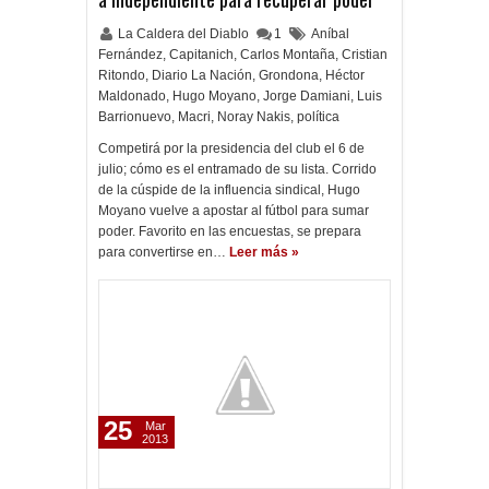
La Caldera del Diablo
1
Aníbal
Fernández
,
Capitanich
,
Carlos Montaña
,
Cristian
Ritondo
,
Diario La Nación
,
Grondona
,
Héctor
Maldonado
,
Hugo Moyano
,
Jorge Damiani
,
Luis
Barrionuevo
,
Macri
,
Noray Nakis
,
política
Competirá por la presidencia del club el 6 de
julio; cómo es el entramado de su lista. Corrido
de la cúspide de la influencia sindical, Hugo
Moyano vuelve a apostar al fútbol para sumar
poder. Favorito en las encuestas, se prepara
para convertirse en…
Leer más »
25
Mar
2013