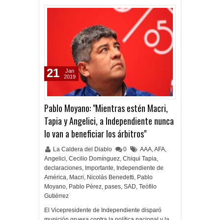
21
Jan
2019
Pablo Moyano: "Mientras estén Macri,
Tapia y Angelici, a Independiente nunca
lo van a beneficiar los árbitros"
La Caldera del Diablo
0
AAA
,
AFA
,
Angelici
,
Cecilio Domínguez
,
Chiqui Tapia
,
declaraciones
,
Importante
,
Independiente de
América
,
Macri
,
Nicolás Benedetti
,
Pablo
Moyano
,
Pablo Pérez
,
pases
,
SAD
,
Teófilo
Gutiérrez
El Vicepresidente de Independiente disparó
munición gruesa contra la política nacional y la