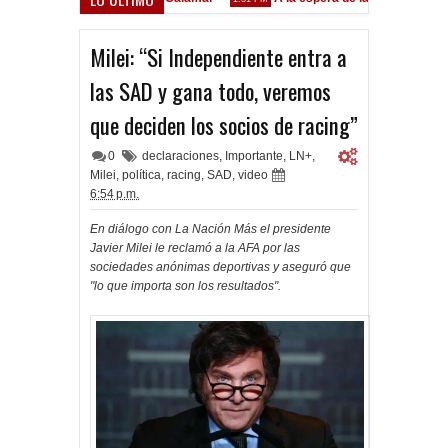
Godoy desgarrado
07 AM
Milei: “Si Independiente entra a
las SAD y gana todo, veremos
que deciden los socios de racing”
0
declaraciones
,
Importante
,
LN+
,
Milei
,
política
,
racing
,
SAD
,
video
6:54 p.m.
En diálogo con La Nación Más el presidente
Javier Milei le reclamó a la AFA por las
sociedades anónimas deportivas y aseguró que
"lo que importa son los resultados".