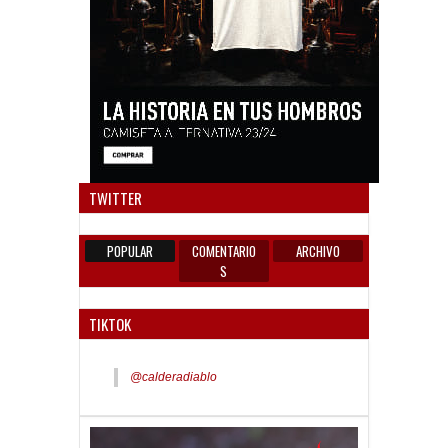
Anun
TWITTER
POPULAR
COMENTARIO
ARCHIVO
S
TIKTOK
@calderadiablo