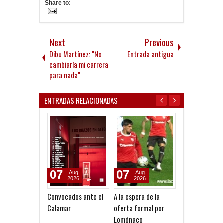
Share to:
Next
Previous
Dibu Martínez: "No
Entrada antigua
cambiaría mi carrera
para nada"
ENTRADAS RELACIONADAS
07
07
07
Aug
Aug
Aug
2026
2026
2026
A la espera de la
Pocho Román, al
Le pagó a Olim
oferta formal por
ascenso holandés
Lomónaco