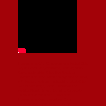
Independiente, CAI, IFC, Independiente Football Club,
Rey de Copas, Rojo, Avellaneda, Fútbol argentino,
Capital Nacional del Fútbol, Todo Rojo, Liga
Profesional de Fútbol, Asociación Argentina de Fútbol,
AFA, Football, hooligans, hinchas, hinchada de fútbol,
Rojo mi buen amigo, Bochini, Libertadores de
América, Ricardo Enrique Bochini, La Caldera del
Diablo, lacalderadeldiablo, Club Atlético
Independiente, Copa Libertadores, Copa
Sudamericana, Soy del Rojo, #TodoRojo, YouTube,