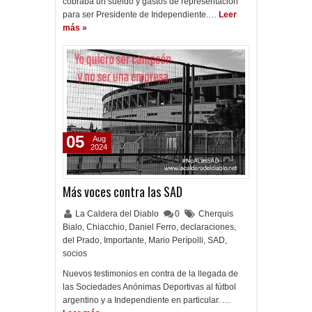
cobraba un sueldo y gastos de representación
para ser Presidente de Independiente.…
Leer
más »
05
Aug
2024
Más voces contra las SAD
La Caldera del Diablo
0
Cherquis
Bialo
,
Chiacchio
,
Daniel Ferro
,
declaraciones
,
del Prado
,
Importante
,
Mario Perípolli
,
SAD
,
socios
Nuevos testimonios en contra de la llegada de
las Sociedades Anónimas Deportivas al fútbol
argentino y a Independiente en particular. …