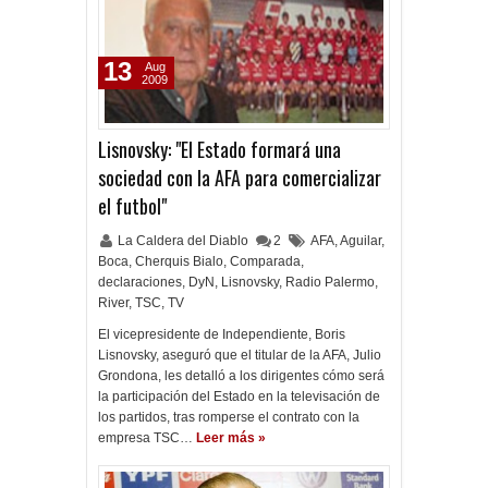
13
Aug
2009
Lisnovsky: "El Estado formará una
sociedad con la AFA para comercializar
el futbol"
La Caldera del Diablo
2
AFA
,
Aguilar
,
Boca
,
Cherquis Bialo
,
Comparada
,
declaraciones
,
DyN
,
Lisnovsky
,
Radio Palermo
,
River
,
TSC
,
TV
El vicepresidente de Independiente, Boris
Lisnovsky, aseguró que el titular de la AFA, Julio
Grondona, les detalló a los dirigentes cómo será
la participación del Estado en la televisación de
los partidos, tras romperse el contrato con la
empresa TSC…
Leer más »