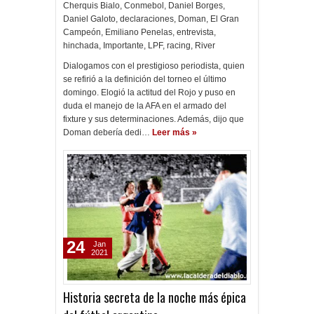
Cherquis Bialo
,
Conmebol
,
Daniel Borges
,
Daniel Galoto
,
declaraciones
,
Doman
,
El Gran
Campeón
,
Emiliano Penelas
,
entrevista
,
hinchada
,
Importante
,
LPF
,
racing
,
River
Dialogamos con el prestigioso periodista, quien
se refirió a la definición del torneo el último
domingo. Elogió la actitud del Rojo y puso en
duda el manejo de la AFA en el armado del
fixture y sus determinaciones. Además, dijo que
Doman debería dedi…
Leer más »
24
Jan
2021
Historia secreta de la noche más épica