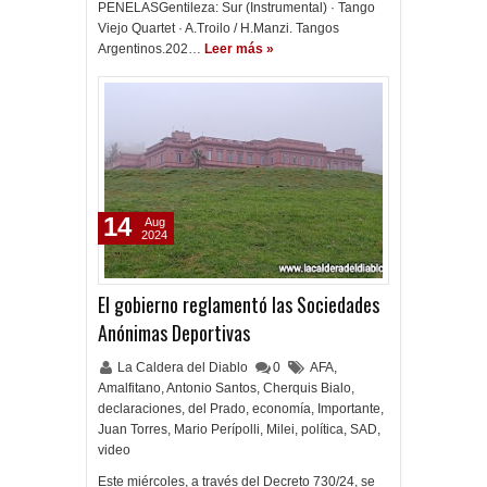
PENELASGentileza: Sur (Instrumental) · Tango
Viejo Quartet · A.Troilo / H.Manzi. Tangos
Argentinos.202…
Leer más »
14
Aug
2024
El gobierno reglamentó las Sociedades
Anónimas Deportivas
La Caldera del Diablo
0
AFA
,
Amalfitano
,
Antonio Santos
,
Cherquis Bialo
,
declaraciones
,
del Prado
,
economía
,
Importante
,
Juan Torres
,
Mario Perípolli
,
Milei
,
política
,
SAD
,
video
Este miércoles, a través del Decreto 730/24, se