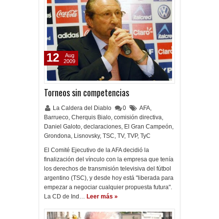
12
Aug
2009
Torneos sin competencias
La Caldera del Diablo
0
AFA
,
Barrueco
,
Cherquis Bialo
,
comisión directiva
,
Daniel Galoto
,
declaraciones
,
El Gran Campeón
,
Grondona
,
Lisnovsky
,
TSC
,
TV
,
TVP
,
TyC
El Comité Ejecutivo de la AFA decidió la
finalización del vínculo con la empresa que tenía
los derechos de transmisión televisiva del fútbol
argentino (TSC), y desde hoy está "liberada para
empezar a negociar cualquier propuesta futura".
La CD de Ind…
Leer más »