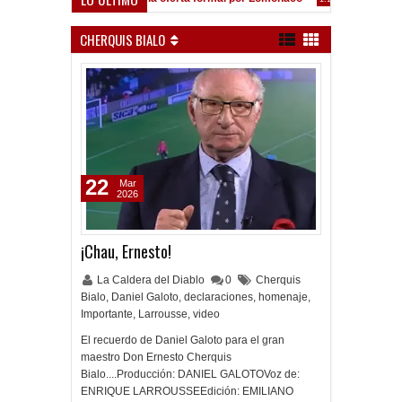
CHERQUIS BIALO
22
Mar
2026
¡Chau, Ernesto!
La Caldera del Diablo
0
Cherquis
Bialo
,
Daniel Galoto
,
declaraciones
,
homenaje
,
Importante
,
Larrousse
,
video
El recuerdo de Daniel Galoto para el gran
maestro Don Ernesto Cherquis
Bialo....Producción: DANIEL GALOTOVoz de:
ENRIQUE LARROUSSEEdición: EMILIANO