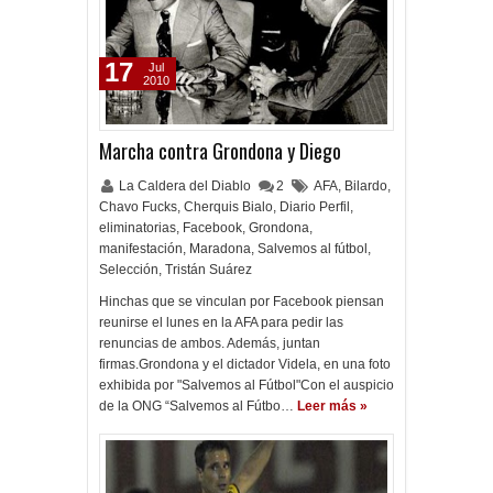
17
Jul
2010
Marcha contra Grondona y Diego
La Caldera del Diablo
2
AFA
,
Bilardo
,
Chavo Fucks
,
Cherquis Bialo
,
Diario Perfil
,
eliminatorias
,
Facebook
,
Grondona
,
manifestación
,
Maradona
,
Salvemos al fútbol
,
Selección
,
Tristán Suárez
Hinchas que se vinculan por Facebook piensan
reunirse el lunes en la AFA para pedir las
renuncias de ambos. Además, juntan
firmas.Grondona y el dictador Videla, en una foto
exhibida por "Salvemos al Fútbol"Con el auspicio
de la ONG “Salvemos al Fútbo…
Leer más »