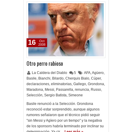
16
Oct
2008
Otro perro rabioso
La Caldera del Diablo
5
AFA
,
Agüero
,
Basile
,
Bianchi
,
Bilardo
,
Cherquis Bialo
,
Cúper
,
declaraciones
,
eliminatorias
,
Gallego
,
Grondona
,
Maradona
,
Messi
,
Passarella
,
renuncia
,
Russo
,
Selección
,
Sergio Batista
,
Simeone
Basile renunció a la Selección. Grondona
reconoció estar sorprendido, aunque algunos
rumores señalaron que el técnico pidió seguir
"sin Messi y Agïero por un tiempo" y la negativa
de los sponsors habría terminado por inclinar su
determinación. Ya cir…
Leer más »