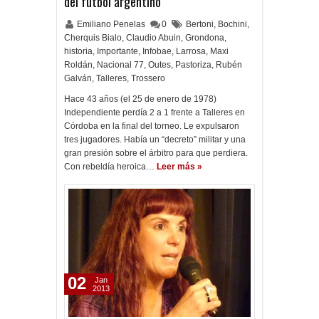
del fútbol argentino
Emiliano Penelas
0
Bertoni
,
Bochini
,
Cherquis Bialo
,
Claudio Abuin
,
Grondona
,
historia
,
Importante
,
Infobae
,
Larrosa
,
Maxi
Roldán
,
Nacional 77
,
Outes
,
Pastoriza
,
Rubén
Galván
,
Talleres
,
Trossero
Hace 43 años (el 25 de enero de 1978)
Independiente perdía 2 a 1 frente a Talleres en
Córdoba en la final del torneo. Le expulsaron
tres jugadores. Había un “decreto” militar y una
gran presión sobre el árbitro para que perdiera.
Con rebeldía heroica…
Leer más »
02
Jan
2013