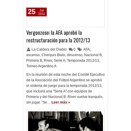
25
Jul
2011
Vergonzoso: la AFA aprobó la
restructuración para la 2012/13
La Caldera del Diablo
0
AFA
,
ascenso
,
Cherquis Bialo
,
descenso
,
Nacional B
,
Primera B
,
River
,
Serie A
,
Temporada 2012/13
,
Torneo Argentino A
En la reunión de esta noche del Comité Ejecutivo
de la Asociación del Fútbol Argentino se aprobó
el sistema de juego para la temporada 2012/13,
que incluirá una "Serie A" con equipos de
Primera y del Nacional B. River vuelve tranquilo,
sin jugar. "Se…
Leer más »