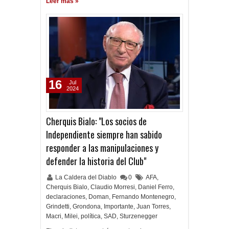
Leer más »
16
Jul
2024
Cherquis Bialo: "Los socios de
Independiente siempre han sabido
responder a las manipulaciones y
defender la historia del Club"
La Caldera del Diablo
0
AFA
,
Cherquis Bialo
,
Claudio Morresi
,
Daniel Ferro
,
declaraciones
,
Doman
,
Fernando Montenegro
,
Grindetti
,
Grondona
,
Importante
,
Juan Torres
,
Macri
,
Milei
,
política
,
SAD
,
Sturzenegger