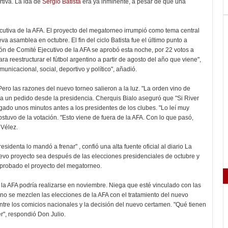
ortiva. La ida de
Sergio Batista
era ya inminente, a pesar de que una
jecutiva de la AFA. El proyecto del megatorneo irrumpió como tema central
a asamblea en octubre. El fin del ciclo Batista fue el último punto a
nión de Comité Ejecutivo de la AFA se aprobó esta noche, por 22 votos a
a reestructurar el fútbol argentino a partir de agosto del año que viene",
nicacional, social, deportivo y político", añadió.
. Pero las razones del nuevo torneo salieron a la luz. "La orden vino de
ó a un pedido desde la presidencia. Cherquis Bialo aseguró que "Si River
egado unos minutos antes a los presidentes de los clubes. "Lo leí muy
bstuvo de la votación. "Esto viene de fuera de la AFA. Con lo que pasó,
 Vélez.
esidenta lo mandó a frenar" , confió una alta fuente oficial al diario La
evo proyecto sea después de las elecciones presidenciales de octubre y
probado el proyecto del megatorneo.
la AFA podría realizarse en noviembre. Niega que esté vinculado con las
no se mezclen las elecciones de la AFA con el tratamiento del nuevo
entre los comicios nacionales y la decisión del nuevo certamen. "Qué tienen
r", respondió Don Julio.