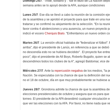
Domingo 24/7
. "Triste, solitario y ." fue el título de La Nación dep
semana antes se lo apoyó desde la AFA, aunque condiciones
Lunes 25/7
. Ese día se llevó a cabo la reunión de la comisión e
de la asamblea y se aprobó el proyecto para que trate en una nuev
tratarse y se confirmó su alejamiento de la selección. "En la reu
favor contra 4 abstenciones y una ausencia, un nuevo proyecto par
indicó el vocero
Cherquis Bialo
. "Enfrentamos un nuevo orden comu
Martes 26/7
. La versión oficial hablaba de "federalizar el fútbol"
arriba", dijo el presidente de Lanús, en referencia a que se debi
no descendía esto no se hubiera decidido" . El proyecto fue entr
poco", dijo el presidente de All Boys, Roberto Bugallo, quien se a
descendimos todos los clubes de la A", agregó Baldomar, vice de
Miércoles 27/7
. Ante la
repercusión negativa
de los medios, "la pr
Nación. Se especulaba con la chance de que la definición del nu
no el 18 de octubre, día en que muy probablemente se hubiese a
Jueves 28/7
. Grondona admite la chance de que la asamblea de 
elecciones presidenciales de octubre y asegura que es para que 
torneo. El presidente de la AFA desestimó cualquier vinculación 
que ver las elecciones con la AFA. Por favor, no tiene nada que ve