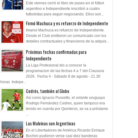
Este viernes cerró el libro de pases en el fútbol
argentino e Independiente inscribió a cuatro
futbolistas para seguir negociando. Ellos son...
Firmó Machuca y es refuerzo de Independiente
Imanol Machuca es refuerzo de Independiente.
Desde el Club emitieron un comunicado con los
detalles contractuales y financieros de la adquis...
Próximas fechas confirmadas para
Independiente
La Liga Profesional dio a conocer la
programacion de las fechas 4 a 7 del Clausura
2026. Fecha 4 - Sábado 8 de agosto - 21.30
horas Indepe...
Cedrés, también al Globo
Así como Ignacio Pussetto, el volante uruguayo
Rodrigo Fernández Cedres, quien tampoco era
tenido en cuenta por Quinteros, se va a préstamo
...
Las Malvinas son Argentinas
En el Libertadores de América Ricardo Enrique
Bochini pudieron verse casi diez banderas