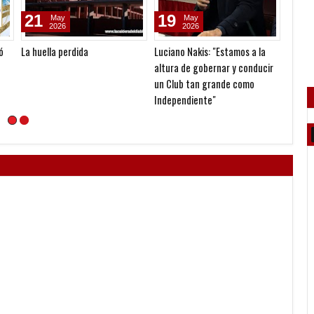
21
19
12
May
May
2026
2026
ó
La huella perdida
Luciano Nakis: "Estamos a la
Un sem
altura de gobernar y conducir
un Club tan grande como
Independiente"