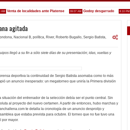
Venta de localidades ante Platense
Godoy desgarrado
Gust
09:07 AM
8:10 PM
mana agitada
ondona
,
Nacional B
,
política
,
River
,
Roberto Bugallo
,
Sergio Batista
,
ipos llegó a su fin a sólo siete días de su presentación; idas, vueltas y
a prensa deportiva la continuidad de Sergio Batista asomaba como lo más
mpió un anuncio inesperado: un megatorneo que uniría la Primera división
la situación del entrenador de la selección debía ser el punto central. Sin
bsoluta al proyecto del nuevo certamen. A partir de entonces, hubo marchas y
nchallena.com te detalla la cronología de un anuncio desprolijo y
Asamblea que estaba prevista para octubre. El torneo que no fue tuvo una
l por mayor.