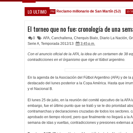
LO ULTIMO
rica de la Reserva
Reclamo millonario de San Martín (SJ)
1:52 PM
10:58 AM
El torneo que no fue: cronología de una se
0
AFA
,
Canchallena
,
Cherquis Bialo
,
Diario La Nación
,
Gr
Serie A
,
Temporada 2012/13
3:45 p.m.
Con el anuncio oficial de la AFA, la idea de un certamen de 38 equ
contradicciones en el órganismo que rige el fútbol argentino.
En la agenda de la Asociación del Fútbol Argentino (AFA) y de l
destacado del lunes posterior a la Copa América. Hasta que irru
y el Nacional B.
El lunes 25 de julio, en la reunión del comité ejecutivo de la AFA 
embargo, fue el último punto que se trató y se le dio prioridad a
contramarchas y declaraciones cruzadas de todos los sectores. ca
aprobado en tiempo récord, pero que finalmente no llegará a la 
semana de idas y vueltas, contradicciones y presiones externas a