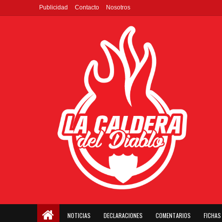
Publicidad
Contacto
Nosotros
NOTICIAS
DECLARACIONES
COMENTARIOS
FICHAS