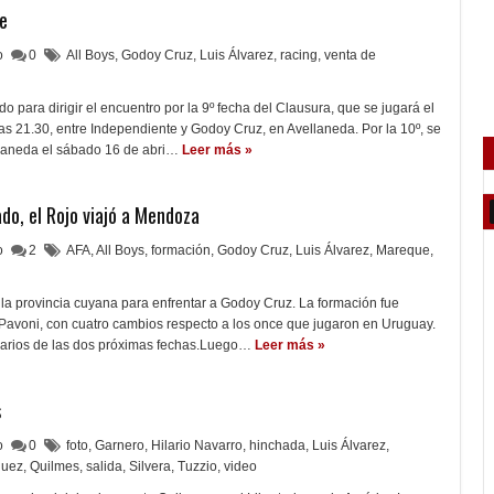
ne
lo
0
All Boys
,
Godoy Cruz
,
Luis Álvarez
,
racing
,
venta de
o para dirigir el encuentro por la 9º fecha del Clausura, que se jugará el
as 21.30, entre Independiente y Godoy Cruz, en Avellaneda. Por la 10º, se
llaneda el sábado 16 de abri…
Leer más »
do, el Rojo viajó a Mendoza
lo
2
AFA
,
All Boys
,
formación
,
Godoy Cruz
,
Luis Álvarez
,
Mareque
,
a la provincia cuyana para enfrentar a Godoy Cruz. La formación fue
 Pavoni, con cuatro cambios respecto a los once que jugaron en Uruguay.
orarios de las dos próximas fechas.Luego…
Leer más »
s
lo
0
foto
,
Garnero
,
Hilario Navarro
,
hinchada
,
Luis Álvarez
,
guez
,
Quilmes
,
salida
,
Silvera
,
Tuzzio
,
video