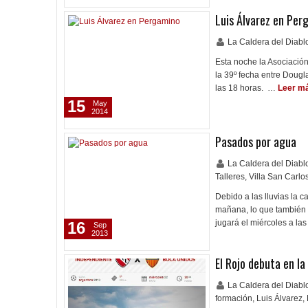
Luis Álvarez en Per
La Caldera del Diab
Esta noche la Asociación 
la 39º fecha entre Doug
las 18 horas. …
Leer m
15
May
2014
Pasados por agua
La Caldera del Diab
Talleres
,
Villa San Carlo
Debido a las lluvias la 
mañana, lo que también c
jugará el miércoles a l
16
Sep
2013
El Rojo debuta en l
La Caldera del Diab
formación
,
Luis Álvarez
,