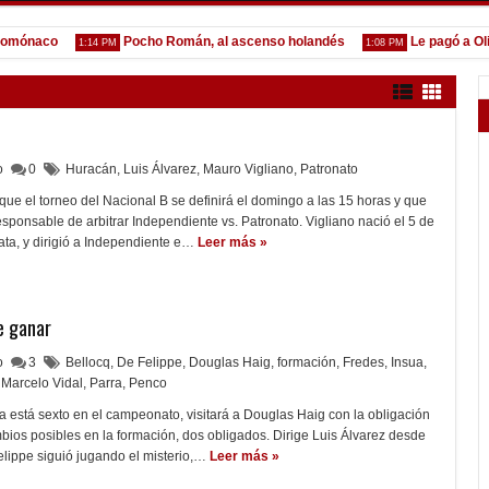
naco
Pocho Román, al ascenso holandés
Le pagó a Olimpia
1:14 PM
1:08 PM
lo
0
Huracán
,
Luis Álvarez
,
Mauro Vigliano
,
Patronato
ue el torneo del Nacional B se definirá el domingo a las 15 horas y que
esponsable de arbitrar Independiente vs. Patronato. Vigliano nació el 5 de
ta, y dirigió a Independiente e…
Leer más »
e ganar
lo
3
Bellocq
,
De Felippe
,
Douglas Haig
,
formación
,
Fredes
,
Insua
,
Marcelo Vidal
,
Parra
,
Penco
 está sexto en el campeonato, visitará a Douglas Haig con la obligación
bios posibles en la formación, dos obligados. Dirige Luis Álvarez desde
lippe siguió jugando el misterio,…
Leer más »