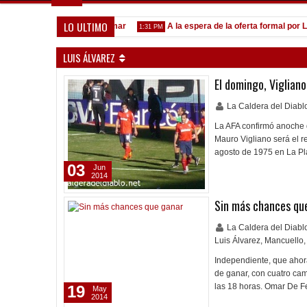
LO ULTIMO
onvocados ante el Calamar
A la espera de la oferta formal por Lomó
1:31 PM
LUIS ÁLVAREZ
El domingo, Vigliano
La Caldera del Diab
La AFA confirmó anoche q
Mauro Vigliano será el r
agosto de 1975 en La Pla
03
Jun
2014
Sin más chances qu
La Caldera del Diab
Luis Álvarez
,
Mancuello
,
Independiente, que ahora
de ganar, con cuatro cam
las 18 horas. Omar De Fe
19
May
2014