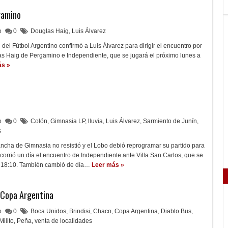
gamino
lo
0
Douglas Haig
,
Luis Álvarez
del Fútbol Argentino confirmó a Luis Álvarez para dirigir el encuentro por
las Haig de Pergamino e Independiente, que se jugará el próximo lunes a
ás »
lo
0
Colón
,
Gimnasia LP
,
lluvia
,
Luis Álvarez
,
Sarmiento de Junín
,
s
cancha de Gimnasia no resistió y el Lobo debió reprogramar su partido para
orrió un día el encuentro de Independiente ante Villa San Carlos, que se
as 18:10. También cambió de día…
Leer más »
a Copa Argentina
lo
0
Boca Unidos
,
Brindisi
,
Chaco
,
Copa Argentina
,
Diablo Bus
,
Milito
,
Peña
,
venta de localidades