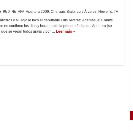
lo
0
AFA
,
Apertura 2009
,
Cherquis Bialo
,
Luis Álvarez
,
Newell's
,
TV
árbitros y al Rojo le tocó el debutante Luis Álvarez. Además, el Comité
ien no confirmó los días y horarios de la primera fecha del Apertura (se
 que se verán todos gratis y por …
Leer más »