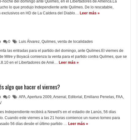
de-noche del domingo ante Quilmes, en el Libertadores de América.La
 mucho lo que produjo Independiente ante Quilmes. De lo rescatable,
s exclusivos en HD de La Caldera del Diablo…
Leer más »
lo
0
Luis Álvarez
,
Quilmes
,
venta de localidades
ta las entradas para el partido del domingo, ante Quilmes.El viernes de
de Mitre y Boyacá comienza la venta para el partido contra Quilmes, que se
 18.10 en el Libertadores de Amé…
Leer más »
és algo que hacer el viernes?
lo
0
AFA
,
Apertura 2009
,
Arsenal
,
Editorial
,
Emiliano Penelas
,
FAA
,
V
rnes Independiente recibirá a Newell's en el estadio de Lanús, 56 días
ido. Cuando este viernes a las 21 horas comience un nuevo torneo para
sado 56 días desde el último partido …
Leer más »