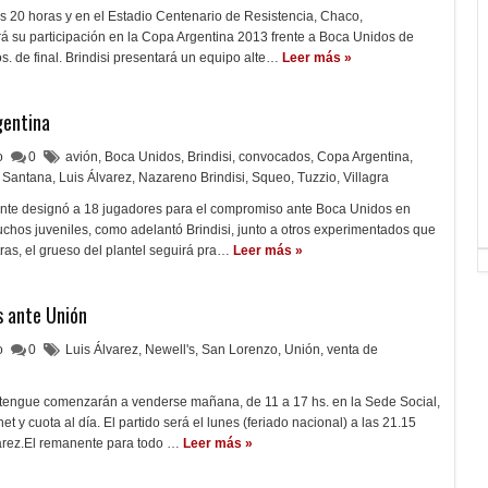
las 20 horas y en el Estadio Centenario de Resistencia, Chaco,
 su participación en la Copa Argentina 2013 frente a Boca Unidos de
s. de final. Brindisi presentará un equipo alte…
Leer más »
gentina
lo
0
avión
,
Boca Unidos
,
Brindisi
,
convocados
,
Copa Argentina
,
 Santana
,
Luis Álvarez
,
Nazareno Brindisi
,
Squeo
,
Tuzzio
,
Villagra
ente designó a 18 jugadores para el compromiso ante Boca Unidos en
uchos juveniles, como adelantó Brindisi, junto a otros experimentados que
ras, el grueso del plantel seguirá pra…
Leer más »
s ante Unión
lo
0
Luis Álvarez
,
Newell's
,
San Lorenzo
,
Unión
,
venta de
Tatengue comenzarán a venderse mañana, de 11 a 17 hs. en la Sede Social,
et y cuota al día. El partido será el lunes (feriado nacional) a las 21.15
lvarez.El remanente para todo …
Leer más »