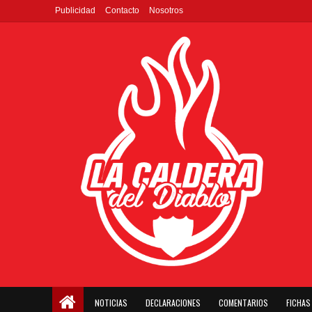
Publicidad
Contacto
Nosotros
NOTICIAS
DECLARACIONES
COMENTARIOS
FICHAS