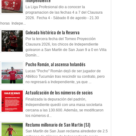
Independiente
La Liga Profesional dio a conocer la
programacion de las fechas 4 a 7 del Clausura
2026. Fecha 4 - Sábado 8 de agosto - 21.30
horas Indepe...
Goleada histórica de la Reserva
Por la tercera fecha del Torneo Proyección
Clausura 2026, los chicos de Independiente
golearon a San Martín de San Juan 9 a 0 en Villa
Domín...
Pocho Román, al ascenso holandés
Lucas "Pocho" Román dejó de ser jugador de
Atlético Tucumán tras rescindir su contrato, pero
no regresará a Independiente, ya que ...
Actualización de los números de socios
Finalizada la depuración del padrón,
Independiente quedó con una masa societaria
cercana a las 130.600. Además, se modificaron
los números d...
Reclamo millonario de San Martín (SJ)
San Martín de San Juan reclama alrededor de 2.5