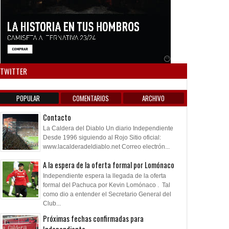
Anuncio SOICOS
TWITTER
POPULAR
COMENTARIOS
ARCHIVO
Contacto
La Caldera del Diablo Un diario Independiente
Desde 1996 siguiendo al Rojo Sitio oficial:
www.lacalderadeldiablo.net Correo electrón...
A la espera de la oferta formal por Lomónaco
Independiente espera la llegada de la oferta
formal del Pachuca por Kevin Lomónaco . Tal
como dio a entender el Secretario General del
Club...
Próximas fechas confirmadas para