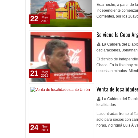
Esta noche, a partir de 
Independiente comenzará
Corrientes, por los 16avo
22
May
2013
Se viene la Copa Ar
La Caldera del Diab
declaraciones
,
Jonathan
El técnico de Independi
Chaco. En la lista hay m
necesitan minutos. Mient
21
May
2013
Venta de localidade
La Caldera del Diab
localidades
Las entradas frente al 
sólo para socios con carn
horas, y dirigirá Luis Á
24
Nov
2011