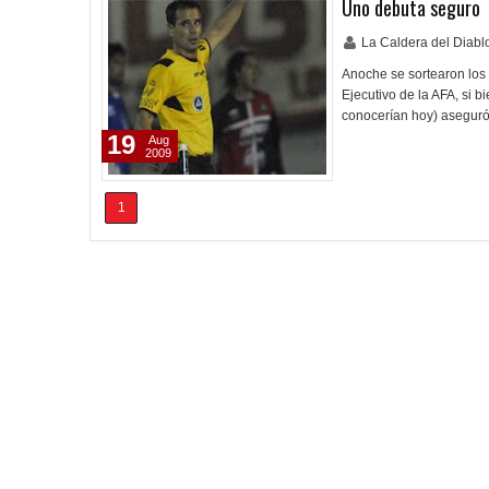
Uno debuta seguro
La Caldera del Diab
Anoche se sortearon los 
Ejecutivo de la AFA, si b
conocerían hoy) aseguró
19
Aug
2009
1