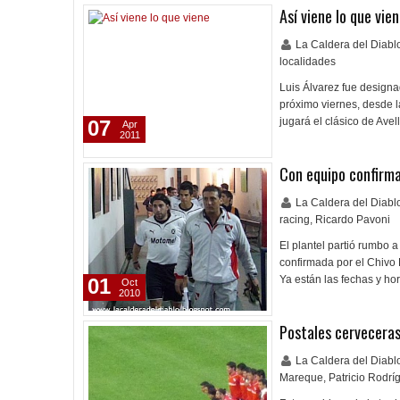
Así viene lo que vie
La Caldera del Diab
localidades
Luis Álvarez fue designad
próximo viernes, desde l
jugará el clásico de Ave
07
Apr
2011
Con equipo confirma
La Caldera del Diab
racing
,
Ricardo Pavoni
El plantel partió rumbo 
confirmada por el Chivo
Ya están las fechas y h
01
Oct
2010
Postales cervecera
La Caldera del Diab
Mareque
,
Patricio Rodrí