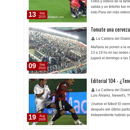
Fotos y videos de la tar
salida y un tiritoNo fue
esto.Para ver más video
13
Sep
2010
Tomate una cerveza
La Caldera del Diab
Mañana se ponen a la ven
13 a 19 hs en las sedes 
jugará el domingo a las
09
Sep
2010
Editorial 104 - ¿Ten
La Caldera del Diab
Luis Álvarez
,
Newell's
,
T
¡Vuelve el fútbol! El vie
después del último part
Independiente habrán pa
19
Aug
2009