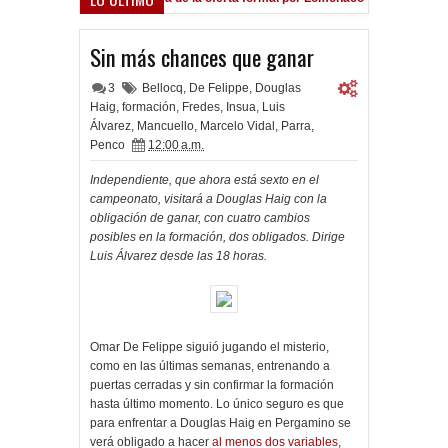
Sin más chances que ganar
3
Bellocq
,
De Felippe
,
Douglas
Haig
,
formación
,
Fredes
,
Insua
,
Luis
Álvarez
,
Mancuello
,
Marcelo Vidal
,
Parra
,
Penco
12:00 a.m.
Independiente, que ahora está sexto en el
campeonato, visitará a Douglas Haig con la
obligación de ganar, con cuatro cambios
posibles en la formación, dos obligados. Dirige
Luis Álvarez desde las 18 horas.
Omar De Felippe siguió jugando el misterio,
como en las últimas semanas, entrenando a
puertas cerradas y sin confirmar la formación
hasta último momento. Lo único seguro es que
para enfrentar a Douglas Haig en Pergamino se
verá obligado a hacer
al menos dos variables
,