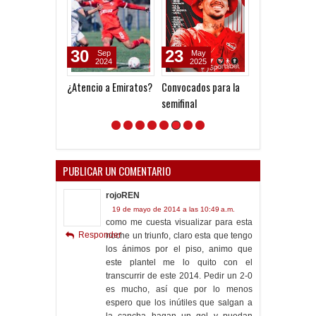
30
23
30
Sep
May
Sep
2024
2025
2023
¿Atencio a Emiratos?
Convocados para la
Sorprende de
semifinal
entrada
PUBLICAR UN COMENTARIO
rojoREN
19 de mayo de 2014 a las 10:49 a.m.
como me cuesta visualizar para esta
Responder
noche un triunfo, claro esta que tengo
los ánimos por el piso, animo que
este plantel me lo quito con el
transcurrir de este 2014. Pedir un 2-0
es mucho, así que por lo menos
espero que los inútiles que salgan a