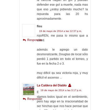
la cancha hagan un gol y puedan
defender ese gol a muerte, nada mas
que eso ¿estoy pidiendo mucho? la
repuesta para las 20 hs
aproximadamente.
fisu
19 de mayo de 2014 a las 12:37 p.m.
rojoREN, me pasa lo mismo que a
Responder
usted.
además le agrego un dato
desmoralizante, Douglas de local sólo
perdió 1 partido en todo el torneo, y
fue en la fecha 2 o 3.
muy dificil qu sea victoria roja, y muy
dificil el ascenso ...
La Caldera del Diablo
19 de mayo de 2014 a las 3:17 p.m.
E
stamos todos igual en el sentimiento,
Responder
pero hay algo en la irracionalidad de
ser hinchas que nos hace pensar que