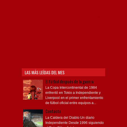
Independiente, CAI, IFC, Independiente Football Club,
Rey de Copas, Rojo, Avellaneda, Fútbol argentino,
Capital Nacional del Fútbol, Todo Rojo, Liga
Profesional de Fútbol, Asociación Argentina de Fútbol,
AFA, Football, hooligans, hinchas, hinchada de fútbol,
Rojo mi buen amigo, Bochini, Libertadores de
América, Ricardo Enrique Bochini, La Caldera del
Diablo, lacalderadeldiablo, Club Atlético
Independiente, Copa Libertadores, Copa
Sudamericana, Soy del Rojo, #TodoRojo, YouTube,
Videos,
LAS MÁS LEÍDAS DEL MES
El fútbol después de la guerra
La Copa Intercontinental de 1984
enfrentó en Tokio a Independiente y
Liverpool en el primer enfrentamiento
de fútbol oficial entre equipos a...
Contacto
La Caldera del Diablo Un diario
Independiente Desde 1996 siguiendo