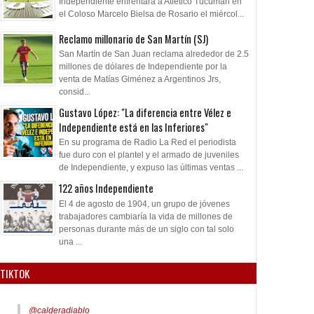
Independiente enfrentará a Atlético Tucumán en
el Coloso Marcelo Bielsa de Rosario el miércol...
Reclamo millonario de San Martín (SJ)
San Martín de San Juan reclama alrededor de 2.5
millones de dólares de Independiente por la
venta de Matías Giménez a Argentinos Jrs,
consid...
Gustavo López: "La diferencia entre Vélez e
Independiente está en las Inferiores"
En su programa de Radio La Red el periodista
fue duro con el plantel y el armado de juveniles
de Independiente, y expuso las últimas ventas ...
122 años Independiente
El 4 de agosto de 1904, un grupo de jóvenes
trabajadores cambiaría la vida de millones de
personas durante más de un siglo con tal solo
una ...
TIKTOK
@calderadiablo