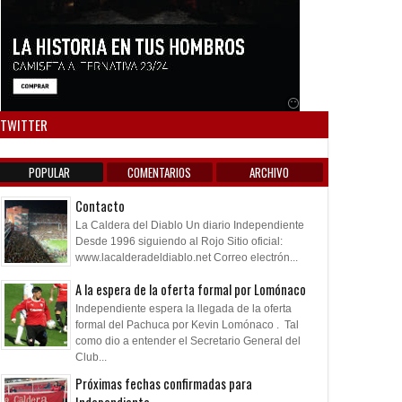
Anuncio SOICOS
TWITTER
POPULAR
COMENTARIOS
ARCHIVO
Contacto
La Caldera del Diablo Un diario Independiente
Desde 1996 siguiendo al Rojo Sitio oficial:
www.lacalderadeldiablo.net Correo electrón...
A la espera de la oferta formal por Lomónaco
Independiente espera la llegada de la oferta
formal del Pachuca por Kevin Lomónaco . Tal
como dio a entender el Secretario General del
Club...
Próximas fechas confirmadas para