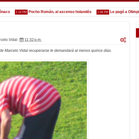
Pocho Román, al ascenso holandés
Le pagó a Olimpia
1:14 PM
1:08 PM
1
celo Vidal
11:32 p.m.
 de Marcelo Vidal recuperarse le demandará al menos quince días.