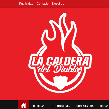
Publicidad
Contacto
Nosotros
NOTICIAS
DECLARACIONES
COMENTARIOS
FICHAS