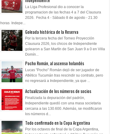
Independiente
La Liga Profesional dio a conocer la
programacion de las fechas 4 a 7 del Clausura
2026. Fecha 4 - Sábado 8 de agosto - 21.30
horas Indepe...
Goleada histórica de la Reserva
Por la tercera fecha del Torneo Proyección
Clausura 2026, los chicos de Independiente
golearon a San Martín de San Juan 9 a 0 en Villa
Domín...
Pocho Román, al ascenso holandés
Lucas "Pocho" Román dejó de ser jugador de
Atlético Tucumán tras rescindir su contrato, pero
no regresará a Independiente, ya que ...
Actualización de los números de socios
Finalizada la depuración del padrón,
Independiente quedó con una masa societaria
cercana a las 130.600. Además, se modificaron
los números d...
Todo confirmado en la Copa Argentina
Por los octavos de final de la Copa Argentina,