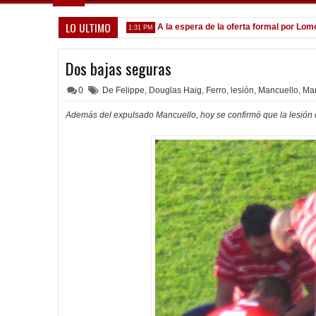
LO ULTIMO
cados ante el Calamar
A la espera de la oferta formal por Lomónaco
1:31 PM
Dos bajas seguras
0
De Felippe
,
Douglas Haig
,
Ferro
,
lesión
,
Mancuello
,
Mar
Además del expulsado Mancuello, hoy se confirmó que la lesión