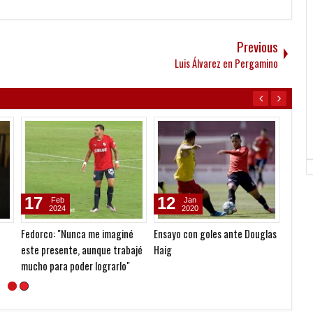
Previous
Luis Álvarez en Pergamino
17
12
05
Feb
Jan
2024
2020
Fedorco: "Nunca me imaginé
Ensayo con goles ante Douglas
Godoy
este presente, aunque trabajé
Haig
mucho para poder lograrlo"