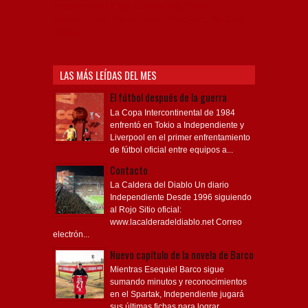
Independiente, Copa Libertadores, Copa
Sudamericana, Soy del Rojo, #TodoRojo, YouTube,
Videos,
LAS MÁS LEÍDAS DEL MES
El fútbol después de la guerra
La Copa Intercontinental de 1984
enfrentó en Tokio a Independiente y
Liverpool en el primer enfrentamiento
de fútbol oficial entre equipos a...
Contacto
La Caldera del Diablo Un diario
Independiente Desde 1996 siguiendo
al Rojo Sitio oficial:
www.lacalderadeldiablo.net Correo
electrón...
Nuevo capítulo de la novela de Barco
Mientras Esequiel Barco sigue
sumando minutos y reconocimientos
en el Spartak, Independiente jugará
sus últimas fichas para lograr