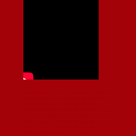
Independiente, CAI, IFC, Independiente Football Club,
Rey de Copas, Rojo, Avellaneda, Fútbol argentino,
Capital Nacional del Fútbol, Todo Rojo, Liga
Profesional de Fútbol, Asociación Argentina de Fútbol,
AFA, Football, hooligans, hinchas, hinchada de fútbol,
Rojo mi buen amigo, Bochini, Libertadores de
América, Ricardo Enrique Bochini, La Caldera del
Diablo, lacalderadeldiablo, Club Atlético