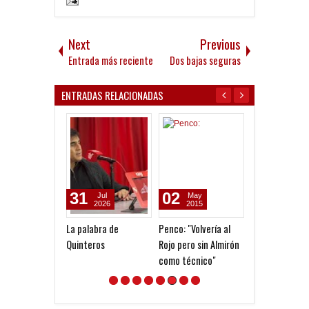
Next
Previous
Entrada más reciente
Dos bajas seguras
ENTRADAS RELACIONADAS
31
02
18
Jul
May
Jan
2026
2015
2015
La palabra de
Penco: "Volvería al
Fuerte achica
Quinteros
Rojo pero sin Almirón
de un plantel
como técnico"
superpoblado