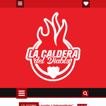
LO ULTIMO
Gaudio: "Siempre quise ayudar a Independiente"
Homenaje a Jorge 
11:47 AM