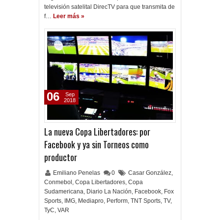
televisión satelital DirecTV para que transmita de
f…
Leer más »
06
Sep
2018
La nueva Copa Libertadores: por
Facebook y ya sin Torneos como
productor
Emiliano Penelas
0
Casar González
,
Conmebol
,
Copa Libertadores
,
Copa
Sudamericana
,
Diario La Nación
,
Facebook
,
Fox
Sports
,
IMG
,
Mediapro
,
Perform
,
TNT Sports
,
TV
,
TyC
,
VAR