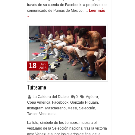
través de su cuenta de Facebook, a propósito del
comunicado de Pumas de México. …
Leer más
»
18
Jun
2016
Tuiteame
La Caldera del Diablo
0
Agüero
,
Copa América
,
Facebook
,
Gonzalo Higuaín
,
Instagram
,
Mascherano
,
Messi
,
Selección
,
Twitter
,
Venezuela
La foto, símbolo de los tiempos, muestra el
vestuario de la Selección nacional tras la victoria
ante Venezuela, por los cuartos de final de la