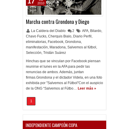
17
2010
Marcha contra Grondona y Diego
La Caldera del Diablo
2
AFA
,
Bilardo
,
Chavo Fucks
,
Cherquis Bialo
,
Diario Perfil
,
eliminatorias
,
Facebook
,
Grondona
,
manifestación
,
Maradona
,
Salvemos al fútbol
,
Selección
,
Tristán Suárez
Hinchas que se vinculan por Facebook piensan
reunirse el lunes en la AFA para pedir las
renuncias de ambos. Además, juntan
firmas.Grondona y el dictador Videla, en una foto
exhibida por "Salvemos al Fútbol"Con el auspicio
de la ONG “Salvemos al Fútbo…
Leer más »
1
INDEPENDIENTE CAMPEÓN COPA