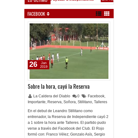
Inferiores: Muy mala jornada ante San Lorenzo
Convocados ante el C
9:17 PM
FACEBOOK
26
Jan
2019
Sobre la hora, cayó la Reserva
La Caldera del Diablo
0
Facebook
,
Importante
,
Reserva
,
Soñora
,
Stillitano
,
Talleres
En el debut de Leandro Stillitano como
entrenador, la Reserva de Independiente cayó 2
a 1 sobre la hora ante Talleres. El partido pudo
verse a través del Facebook del Club. El Rojo
formó con: Franco Vélez; Gonzalo Asís, Sergio