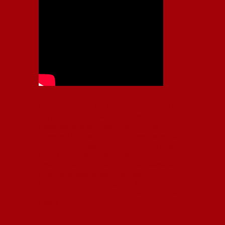
Independiente, CAI, IFC, Independiente Football Club,
Rey de Copas, Rojo, Avellaneda, Fútbol argentino,
Capital Nacional del Fútbol, Todo Rojo, Liga
Profesional de Fútbol, Asociación Argentina de Fútbol,
AFA, Football, hooligans, hinchas, hinchada de fútbol,
Rojo mi buen amigo, Bochini, Libertadores de
América, Ricardo Enrique Bochini, La Caldera del
Diablo, lacalderadeldiablo, Club Atlético
Independiente, Copa Libertadores, Copa
Sudamericana, Soy del Rojo, #TodoRojo, YouTube,
Videos,