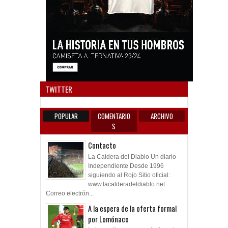
Anun
TWITTER
POPULAR
COMENTARIO
ARCHIVO
S
Contacto
La Caldera del Diablo Un diario
Independiente Desde 1996
siguiendo al Rojo Sitio oficial:
www.lacalderadeldiablo.net
Correo electrón...
A la espera de la oferta formal
por Lomónaco