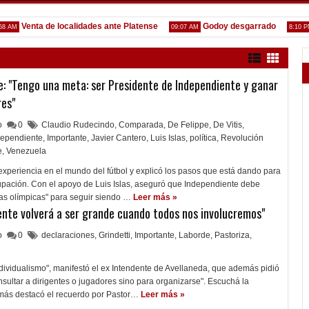
Venta de localidades ante Platense
Godoy desgarrado
Gus
09:07 AM
8:10 PM
 "Tengo una meta: ser Presidente de Independiente y ganar
res"
lo
0
Claudio Rudecindo
,
Comparada
,
De Felippe
,
De Vitis
,
dependiente
,
Importante
,
Javier Cantero
,
Luis Islas
,
política
,
Revolución
e
,
Venezuela
 experiencia en el mundo del fútbol y explicó los pasos que está dando para
upación. Con el apoyo de Luis Islas, aseguró que Independiente debe
ltas olímpicas" para seguir siendo …
Leer más »
ente volverá a ser grande cuando todos nos involucremos"
lo
0
declaraciones
,
Grindetti
,
Importante
,
Laborde
,
Pastoriza
,
ndividualismo", manifestó el ex Intendente de Avellaneda, que además pidió
nsultar a dirigentes o jugadores sino para organizarse". Escuchá la
emás destacó el recuerdo por Pastor…
Leer más »