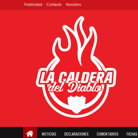
Publicidad
Contacto
Nosotros
NOTICIAS
DECLARACIONES
COMENTARIOS
FICHAS