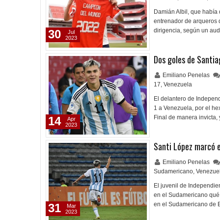
Damián Albil, que había 
entrenador de arqueros 
dirigencia, según un aud
30
Jul
2023
Dos goles de Santiag
Emiliano Penelas
17
,
Venezuela
El delantero de Independ
1 a Venezuela, por el he
Final de manera invicta,
14
Apr
2023
Santi López marcó e
Emiliano Penelas
Sudamericano
,
Venezue
El juvenil de Independie
en el Sudamericano qué 
en el Sudamericano de E
31
Mar
2023