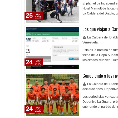
El plantel de Independie
Hotel Marriott de la cap
La Caldera del Diablo, J
25
Apr
2022
Los que viajan a Ca
La Caldera del Diab
Venezuela
Esta es la nómina de fut
fecha de la Copa Sudamer
los citados, vuelven Lu
24
Apr
2022
Conociendo a los riv
La Caldera del Diab
declaraciones
,
Deportivo
Los periodistas venezola
Deportivo La Guaira, pr
cubriendo el partido de
24
Apr
2022