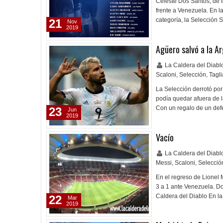
Celeste Dos Santos, de 
frente a Venezuela. En l
categoría, la Selección 
21
Nov
2019
Agüero salvó a la A
La Caldera del Diab
Scaloni
,
Selección
,
Tagli
La Selección derrotó por
podía quedar afuera de l
Con un regalo de un def
23
Jun
2019
Vacío
La Caldera del Diab
Messi
,
Scaloni
,
Selecció
En el regreso de Lionel M
3 a 1 ante Venezuela. D
Caldera del Diablo En l
22
Mar
2019