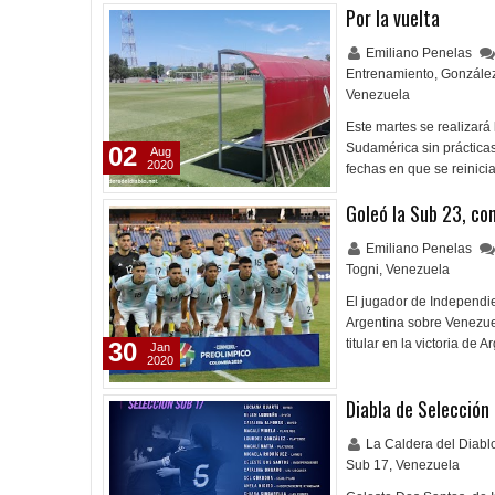
Por la vuelta
Emiliano Penelas
Entrenamiento
,
González
Venezuela
Este martes se realizará 
Sudamérica sin práctica
02
Aug
2020
fechas en que se reinic
Goleó la Sub 23, con
Emiliano Penelas
Togni
,
Venezuela
El jugador de Independie
Argentina sobre Venezuel
titular en la victoria de
30
Jan
2020
Diabla de Selección
La Caldera del Diab
Sub 17
,
Venezuela