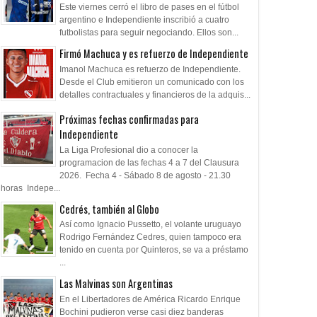
Este viernes cerró el libro de pases en el fútbol
argentino e Independiente inscribió a cuatro
futbolistas para seguir negociando. Ellos son...
Firmó Machuca y es refuerzo de Independiente
Imanol Machuca es refuerzo de Independiente.
Desde el Club emitieron un comunicado con los
detalles contractuales y financieros de la adquis...
Próximas fechas confirmadas para
Independiente
La Liga Profesional dio a conocer la
programacion de las fechas 4 a 7 del Clausura
2026. Fecha 4 - Sábado 8 de agosto - 21.30
horas Indepe...
Cedrés, también al Globo
Así como Ignacio Pussetto, el volante uruguayo
Rodrigo Fernández Cedres, quien tampoco era
tenido en cuenta por Quinteros, se va a préstamo
...
Las Malvinas son Argentinas
En el Libertadores de América Ricardo Enrique
Bochini pudieron verse casi diez banderas