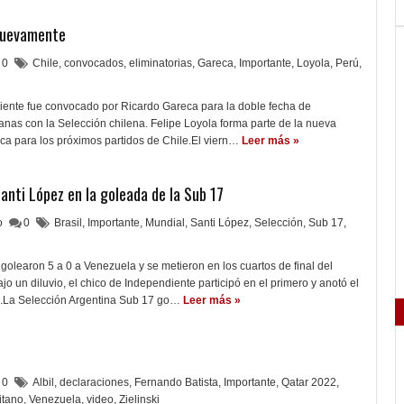
nuevamente
0
Chile
,
convocados
,
eliminatorias
,
Gareca
,
Importante
,
Loyola
,
Perú
,
diente fue convocado por Ricardo Gareca para la doble fecha de
nas con la Selección chilena. Felipe Loyola forma parte de la nueva
ca para los próximos partidos de Chile.El viern…
Leer más »
anti López en la goleada de la Sub 17
lo
0
Brasil
,
Importante
,
Mundial
,
Santi López
,
Selección
,
Sub 17
,
 golearon 5 a 0 a Venezuela y se metieron en los cuartos de final del
o un diluvio, el chico de Independiente participó en el primero y anotó el
n.La Selección Argentina Sub 17 go…
Leer más »
0
Albil
,
declaraciones
,
Fernando Batista
,
Importante
,
Qatar 2022
,
litano
,
Venezuela
,
video
,
Zielinski