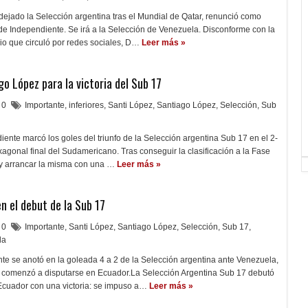
dejado la Selección argentina tras el Mundial de Qatar, renunció como
de Independiente. Se irá a la Selección de Venezuela. Disconforme con la
io que circuló por redes sociales, D…
Leer más »
o López para la victoria del Sub 17
0
Importante
,
inferiores
,
Santi López
,
Santiago López
,
Selección
,
Sub
iente marcó los goles del triunfo de la Selección argentina Sub 17 en el 2-
xagonal final del Sudamericano. Tras conseguir la clasificación a la Fase
 y arrancar la misma con una …
Leer más »
n el debut de la Sub 17
0
Importante
,
Santi López
,
Santiago López
,
Selección
,
Sub 17
,
la
nte se anotó en la goleada 4 a 2 de la Selección argentina ante Venezuela,
comenzó a disputarse en Ecuador.La Selección Argentina Sub 17 debutó
cuador con una victoria: se impuso a…
Leer más »