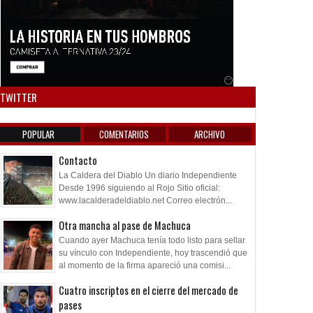
Anuncio SOICOS
TWITTER
POPULAR
COMENTARIOS
ARCHIVO
Contacto
La Caldera del Diablo Un diario Independiente
Desde 1996 siguiendo al Rojo Sitio oficial:
www.lacalderadeldiablo.net Correo electrón...
Otra mancha al pase de Machuca
Cuando ayer Machuca tenía todo listo para sellar
su vínculo con Independiente, hoy trascendió que
al momento de la firma apareció una comisi...
Cuatro inscriptos en el cierre del mercado de
pases