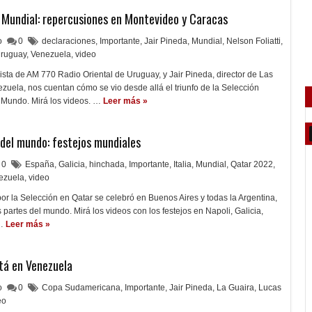
Mundial: repercusiones en Montevideo y Caracas
lo
0
declaraciones
,
Importante
,
Jair Pineda
,
Mundial
,
Nelson Foliatti
,
ruguay
,
Venezuela
,
video
rista de AM 770 Radio Oriental de Uruguay, y Jair Pineda, director de Las
zuela, nos cuentan cómo se vio desde allá el triunfo de la Selección
Mundo. Mirá los videos. …
Leer más »
del mundo: festejos mundiales
0
España
,
Galicia
,
hinchada
,
Importante
,
Italia
,
Mundial
,
Qatar 2022
,
ezuela
,
video
r la Selección en Qatar se celebró en Buenos Aires y todas la Argentina,
 partes del mundo. Mirá los videos con los festejos en Napoli, Galicia,
…
Leer más »
tá en Venezuela
lo
0
Copa Sudamericana
,
Importante
,
Jair Pineda
,
La Guaira
,
Lucas
eo