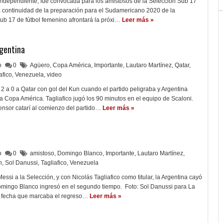
Independiente, fue convocada para los amistosos de la Selección Sub 17
a continuidad de la preparación para el Sudamericano 2020 de la
Sub 17 de fútbol femenino afrontará la próxi…
Leer más »
rgentina
lo
0
Agüero
,
Copa América
,
Importante
,
Lautaro Martínez
,
Qatar
,
afico
,
Venezuela
,
video
 2 a 0 a Qatar con gol del Kun cuando el partido peligraba y Argentina
a Copa América. Tagliafico jugó los 90 minutos en el equipo de Scaloni.
ensor catarí al comienzo del partido…
Leer más »
lo
0
amistoso
,
Domingo Blanco
,
Importante
,
Lautaro Martínez
,
n
,
Sol Danussi
,
Tagliafico
,
Venezuela
essi a la Selección, y con Nicolás Tagliafico como titular, la Argentina cayó
omingo Blanco ingresó en el segundo tiempo. Foto: Sol Danussi para La
a fecha que marcaba el regreso…
Leer más »