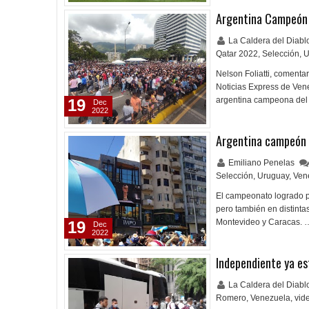
Argentina Campeón 
La Caldera del Diab
Qatar 2022
,
Selección
,
U
Nelson Foliatti, comenta
Noticias Express de Vene
argentina campeona del 
19
Dec
2022
Argentina campeón 
Emiliano Penelas
Selección
,
Uruguay
,
Ven
El campeonato logrado po
pero también en distintas
Montevideo y Caracas. 
19
Dec
2022
Independiente ya es
La Caldera del Diab
Romero
,
Venezuela
,
vid