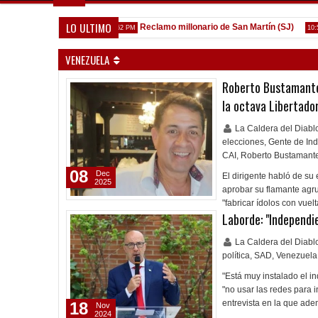
LO ULTIMO
rica de la Reserva
Reclamo millonario de San Martín (SJ)
1:52 PM
10:58 AM
VENEZUELA
Roberto Bustamante:
la octava Libertado
La Caldera del Diab
elecciones
,
Gente de In
CAI
,
Roberto Bustamant
08
Dec
El dirigente habló de su
2025
aprobar su flamante agr
"fabricar ídolos con vue
Laborde: "Independi
La Caldera del Diab
política
,
SAD
,
Venezuela
"Está muy instalado el i
"no usar las redes para i
entrevista en la que ad
18
Nov
2024