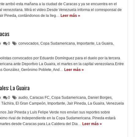
nte arribó esta mañana a la ciudad de Caracas y ya se encuentra en el
ital venezolana. Mirá el video.Desde Venezuela informa el corresponsal de
air Pineda, contándonos de la lleg…
Leer más »
racas
lo
0
convocados
,
Copa Sudamericana
,
Importante
,
La Guaira
,
bolistas convocados por Eduardo Domínguez para el duelo por la tercera
icana ante Deportivo La Guaira, el martes en la capital venezolana.Entre
cas González, Gerónimo Poblete, And…
Leer más »
ales: La Guaira
lo
0
audio
,
Caracas FC
,
Copa Sudamericana
,
Daniel Borges
,
 Táchira
,
El Gran Campeón
,
Importante
,
Jair Pineda
,
La Guaira
,
Venezuela
nos Jair Pineda y Luis Felipe Verde nos envían sus reportes sobre
óximo rival de Independiente en la Copa Sudamericana. Pineda estará
l martes desde Caracas para La Caldera del Dia…
Leer más »