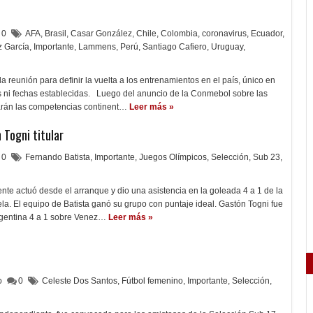
0
AFA
,
Brasil
,
Casar González
,
Chile
,
Colombia
,
coronavirus
,
Ecuador
,
 García
,
Importante
,
Lammens
,
Perú
,
Santiago Cafiero
,
Uruguay
,
la reunión para definir la vuelta a los entrenamientos en el país, único en
s ni fechas establecidas. Luego del anuncio de la Conmebol sobre las
iarán las competencias continent…
Leer más »
 Togni titular
0
Fernando Batista
,
Importante
,
Juegos Olímpicos
,
Selección
,
Sub 23
,
nte actuó desde el arranque y dio una asistencia en la goleada 4 a 1 de la
a. El equipo de Batista ganó su grupo con puntaje ideal. Gastón Togni fue
 Argentina 4 a 1 sobre Venez…
Leer más »
lo
0
Celeste Dos Santos
,
Fútbol femenino
,
Importante
,
Selección
,