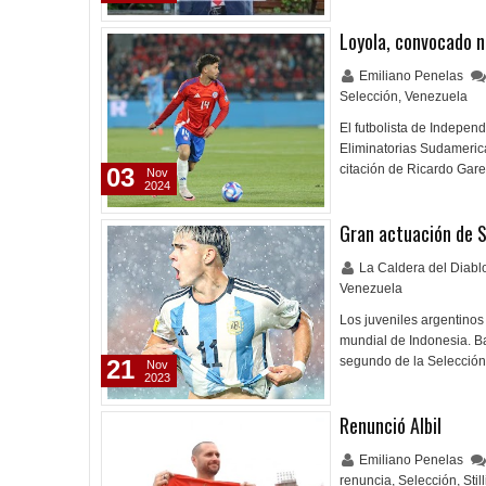
Loyola, convocado 
Emiliano Penelas
Selección
,
Venezuela
El futbolista de Indepen
Eliminatorias Sudamerica
citación de Ricardo Gare
03
Nov
2024
Gran actuación de S
La Caldera del Diab
Venezuela
Los juveniles argentinos
mundial de Indonesia. Baj
segundo de la Selecció
21
Nov
2023
Renunció Albil
Emiliano Penelas
renuncia
,
Selección
,
Stil