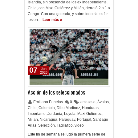
Islandia, sin presencia de los ex Independiente.
Chile, con Maxi Gutiérrez y Millán, derrotó 2 a 1 a
Congo. Con una goleada, y sobre todo sin sufrir
lesion…
Leer más »
07
Jun
2026
Acción de los seleccionados
Emiliano Penelas
0
amistoso
,
Ávalos
,
Chile
,
Colombia
,
Dibu Martínez
,
Honduras
,
Importante
,
Jordania
,
Loyola
,
Maxi Gutiérrez
,
Millán
,
Nicaragua
,
Paraguay
,
Portugal
,
Santiago
Arias
,
Selección
,
Tagliafico
,
video
Este fin de semana se jugó la primera serie de