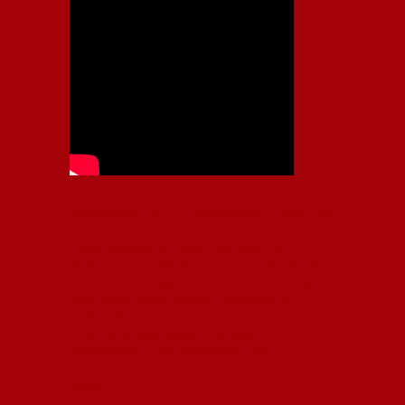
Independiente, CAI, IFC, Independiente Football Club,
Rey de Copas, Rojo, Avellaneda, Fútbol argentino,
Capital Nacional del Fútbol, Todo Rojo, Liga
Profesional de Fútbol, Asociación Argentina de Fútbol,
AFA, Football, hooligans, hinchas, hinchada de fútbol,
Rojo mi buen amigo, Bochini, Libertadores de
América, Ricardo Enrique Bochini, La Caldera del
Diablo, lacalderadeldiablo, Club Atlético
Independiente, Copa Libertadores, Copa
Sudamericana, Soy del Rojo, #TodoRojo, YouTube,
Videos,