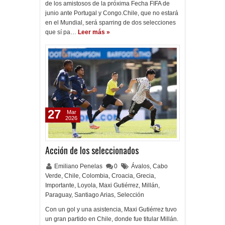
de los amistosos de la próxima Fecha FIFA de
junio ante Portugal y Congo.Chile, que no estará
en el Mundial, será sparring de dos selecciones
que sí pa…
Leer más »
27
Mar
2026
Acción de los seleccionados
Emiliano Penelas
0
Ávalos
,
Cabo
Verde
,
Chile
,
Colombia
,
Croacia
,
Grecia
,
Importante
,
Loyola
,
Maxi Gutiérrez
,
Millán
,
Paraguay
,
Santiago Arias
,
Selección
Con un gol y una asistencia, Maxi Gutiérrez tuvo
un gran partido en Chile, donde fue titular Millán.