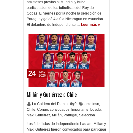
amistosos previos al Mundial y hubo
participacion de los futbolistas del Rey de
Copas. El viernes por la noche la selección de
Paraguay goleó 4 a 0 a Nicaragua en Asunción.
El delantero de Independiente …
Leer más »
24
May
2026
Millán y Gutiérrez a Chile
La Caldera del Diablo
0
amistoso
,
Chile
,
Congo
,
convocados
,
Importante
,
Loyola
,
Maxi Gutiérrez
,
Millán
,
Portugal
,
Selección
Los futbolistas de Independiente Lautaro Millán y
Maxi Gutiérrez fueron convocados para participar