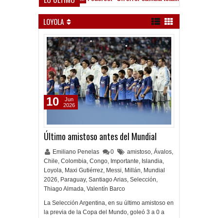
cho Román, al ascenso holandés
LOYOLA
10
Jun
2026
Último amistoso antes del Mundial
Emiliano Penelas
0
amistoso
,
Ávalos
,
Chile
,
Colombia
,
Congo
,
Importante
,
Islandia
,
Loyola
,
Maxi Gutiérrez
,
Messi
,
Millán
,
Mundial
2026
,
Paraguay
,
Santiago Arias
,
Selección
,
Thiago Almada
,
Valentín Barco
La Selección Argentina, en su último amistoso en
la previa de la Copa del Mundo, goleó 3 a 0 a