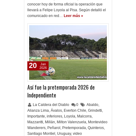
conocer hoy de forma oficial la operación que
llevará a Felipe Loyola al Pisa. Según detalló el
comunicado en red…
Leer más »
20
Jan
2026
Así fue la pretemporada 2026 de
Independiente
La Caldera del Diablo
0
Abaldo
,
Alianza Lima
,
Ávalos
,
Everton Chile
,
Grindetti
,
Importante
,
inferiores
,
Loyola
,
Malcorra
,
Mazzantti
,
Millán
,
Milton Valenzuela
,
Montevideo
Wanderers
,
Peñarol
,
Pretemporada
,
Quinteros
,
Santiago Montiel
,
Uruguay
,
video