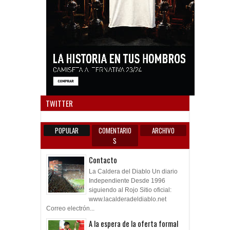
Anun
TWITTER
POPULAR
COMENTARIO
ARCHIVO
S
Contacto
La Caldera del Diablo Un diario
Independiente Desde 1996
siguiendo al Rojo Sitio oficial:
www.lacalderadeldiablo.net
Correo electrón...
A la espera de la oferta formal