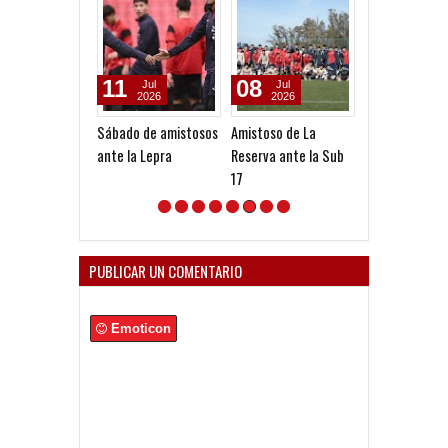
11
08
04
Jul
Jul
Jul
2026
2026
2026
Sábado de amistosos
Amistoso de La
Primer ensayo
ante la Lepra
Reserva ante la Sub
pretemporada
17
PUBLICAR UN COMENTARIO
Emoticon