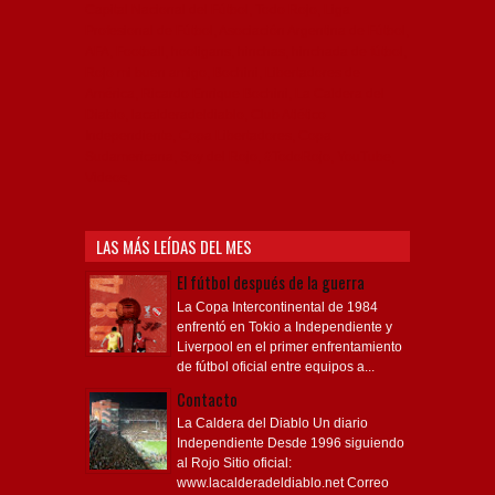
Capital Nacional del Fútbol, Todo Rojo, Liga
Profesional de Fútbol, Asociación Argentina de Fútbol,
AFA, Football, hooligans, hinchas, hinchada de fútbol,
Rojo mi buen amigo, Bochini, Libertadores de
América, Ricardo Enrique Bochini, La Caldera del
Diablo, lacalderadeldiablo, Club Atlético
Independiente, Copa Libertadores, Copa
Sudamericana, Soy del Rojo, #TodoRojo, YouTube,
Videos,
LAS MÁS LEÍDAS DEL MES
El fútbol después de la guerra
La Copa Intercontinental de 1984
enfrentó en Tokio a Independiente y
Liverpool en el primer enfrentamiento
de fútbol oficial entre equipos a...
Contacto
La Caldera del Diablo Un diario
Independiente Desde 1996 siguiendo
al Rojo Sitio oficial:
www.lacalderadeldiablo.net Correo