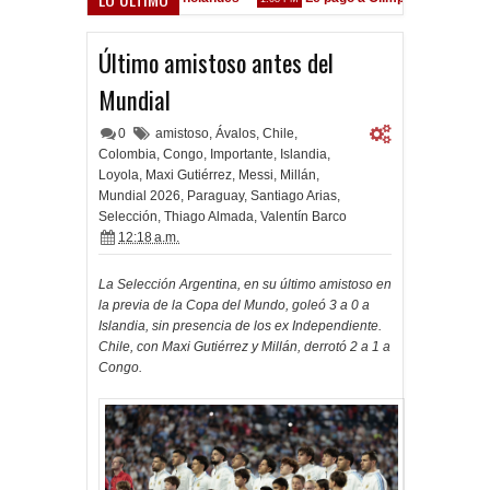
está en las Inferiores"
Último amistoso antes del
Mundial
0
amistoso
,
Ávalos
,
Chile
,
Colombia
,
Congo
,
Importante
,
Islandia
,
Loyola
,
Maxi Gutiérrez
,
Messi
,
Millán
,
Mundial 2026
,
Paraguay
,
Santiago Arias
,
Selección
,
Thiago Almada
,
Valentín Barco
12:18 a.m.
La Selección Argentina, en su último amistoso en
la previa de la Copa del Mundo, goleó 3 a 0 a
Islandia, sin presencia de los ex Independiente.
Chile, con Maxi Gutiérrez y Millán, derrotó 2 a 1 a
Congo.