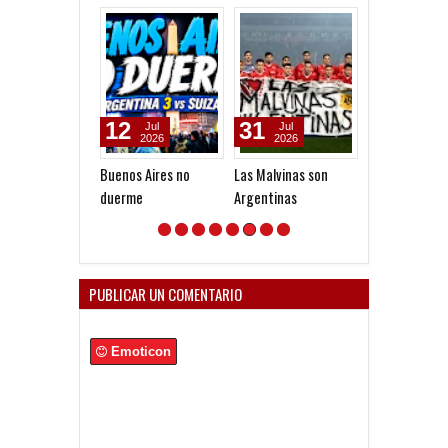
12
31
27
Jul
Jul
Jul
2026
2026
2026
Buenos Aires no
Las Malvinas son
Gracias Selecci
duerme
Argentinas
Malvinas argen
PUBLICAR UN COMENTARIO
Emoticon