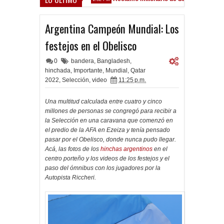
Sarsfield
Argentina Campeón Mundial: Los
festejos en el Obelisco
0
bandera
,
Bangladesh
,
hinchada
,
Importante
,
Mundial
,
Qatar
2022
,
Selección
,
video
11:25 p.m.
Una multitud calculada entre cuatro y cinco
millones de personas se congregó para recibir a
la Selección en una caravana que comenzó en
el predio de la AFA en Ezeiza y tenía pensado
pasar por el Obelisco, donde nunca pudo llegar.
Acá, las fotos de los
hinchas argentinos
en el
centro porteño y los videos de los festejos y el
paso del ómnibus con los jugadores por la
Autopista Riccheri.