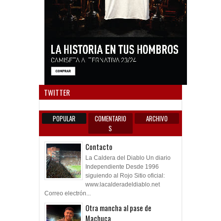
Anun
TWITTER
POPULAR
COMENTARIO
ARCHIVO
S
Contacto
La Caldera del Diablo Un diario
Independiente Desde 1996
siguiendo al Rojo Sitio oficial:
www.lacalderadeldiablo.net
Correo electrón...
Otra mancha al pase de
Machuca