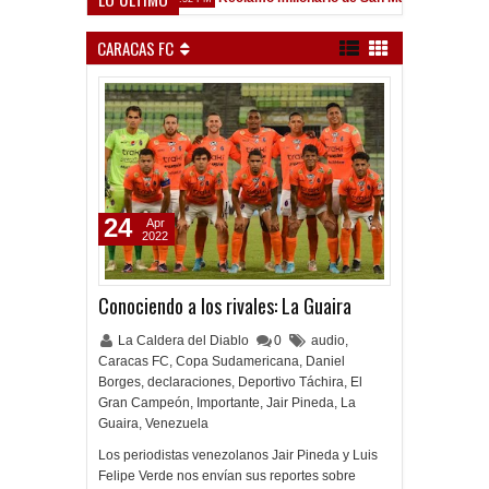
rsfield
CARACAS FC
24
Apr
2022
Conociendo a los rivales: La Guaira
La Caldera del Diablo
0
audio
,
Caracas FC
,
Copa Sudamericana
,
Daniel
Borges
,
declaraciones
,
Deportivo Táchira
,
El
Gran Campeón
,
Importante
,
Jair Pineda
,
La
Guaira
,
Venezuela
Los periodistas venezolanos Jair Pineda y Luis
Felipe Verde nos envían sus reportes sobre