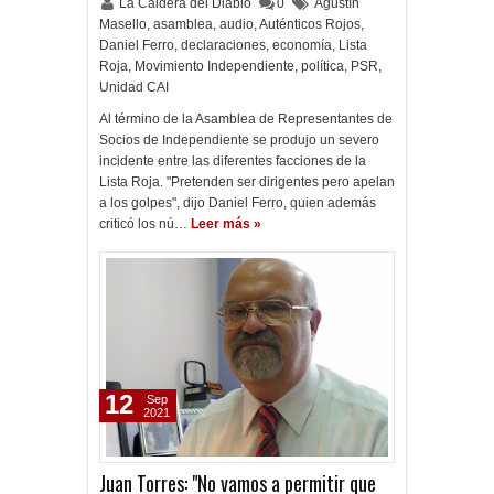
La Caldera del Diablo
0
Agustín
Masello
,
asamblea
,
audio
,
Auténticos Rojos
,
Daniel Ferro
,
declaraciones
,
economía
,
Lista
Roja
,
Movimiento Independiente
,
política
,
PSR
,
Unidad CAI
Al término de la Asamblea de Representantes de
Socios de Independiente se produjo un severo
incidente entre las diferentes facciones de la
Lista Roja. "Pretenden ser dirigentes pero apelan
a los golpes", dijo Daniel Ferro, quien además
criticó los nú…
Leer más »
12
Sep
2021
Juan Torres: "No vamos a permitir que