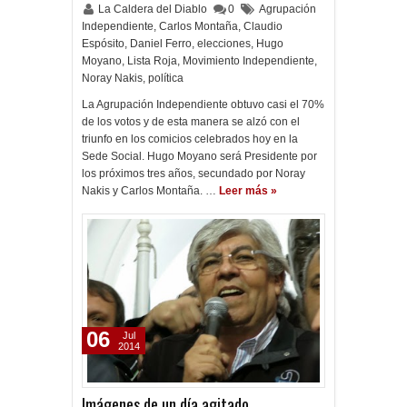
La Caldera del Diablo
0
Agrupación
Independiente
,
Carlos Montaña
,
Claudio
Espósito
,
Daniel Ferro
,
elecciones
,
Hugo
Moyano
,
Lista Roja
,
Movimiento Independiente
,
Noray Nakis
,
política
La Agrupación Independiente obtuvo casi el 70%
de los votos y de esta manera se alzó con el
triunfo en los comicios celebrados hoy en la
Sede Social. Hugo Moyano será Presidente por
los próximos tres años, secundado por Noray
Nakis y Carlos Montaña. …
Leer más »
06
Jul
2014
Imágenes de un día agitado