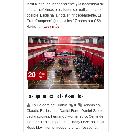
institucional de Independiente y la necesidad de
que las próximas elecciones se realicen lo antes
posible. Escuchá la nota en "Independiente, El
Gran Campeón" (lunes a las 17 horas por CSV
Radio). …
Leer más »
20
Aug
2025
Las opiniones de la Asamblea
La Caldera del Diablo
0
asamblea
,
Claudio Rudecindo
,
Daniel Ferro
,
Daniel Galoto
,
declaraciones
,
Fernando Montenegro
,
Gente de
Independiente
,
Importante
,
Jhony Lezcano
,
Lista
Roja
,
Movimiento Independiente
,
Pessagno
,