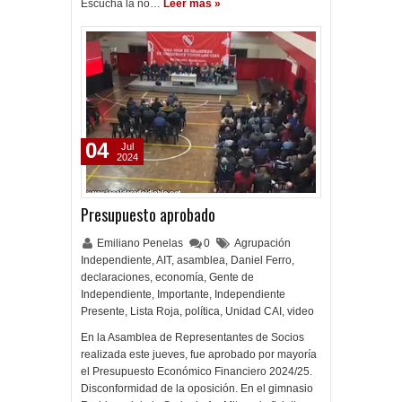
Escuchá la no…
Leer más »
04
Jul
2024
Presupuesto aprobado
Emiliano Penelas
0
Agrupación
Independiente
,
AIT
,
asamblea
,
Daniel Ferro
,
declaraciones
,
economía
,
Gente de
Independiente
,
Importante
,
Independiente
Presente
,
Lista Roja
,
política
,
Unidad CAI
,
video
En la Asamblea de Representantes de Socios
realizada este jueves, fue aprobado por mayoría
el Presupuesto Económico Financiero 2024/25.
Disconformidad de la oposición. En el gimnasio