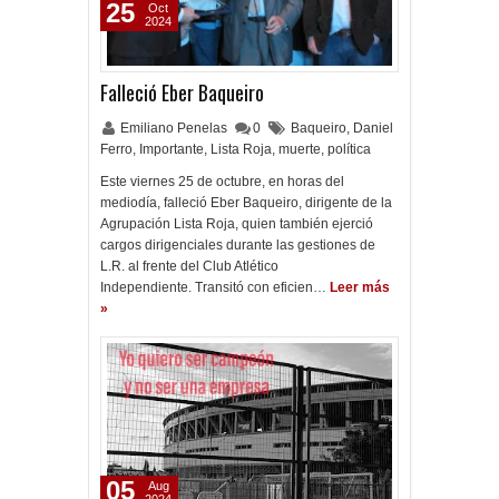
25
Oct
2024
Falleció Eber Baqueiro
Emiliano Penelas
0
Baqueiro
,
Daniel
Ferro
,
Importante
,
Lista Roja
,
muerte
,
política
Este viernes 25 de octubre, en horas del
mediodía, falleció Eber Baqueiro, dirigente de la
Agrupación Lista Roja, quien también ejerció
cargos dirigenciales durante las gestiones de
L.R. al frente del Club Atlético
Independiente. Transitó con eficien…
Leer más
»
05
Aug