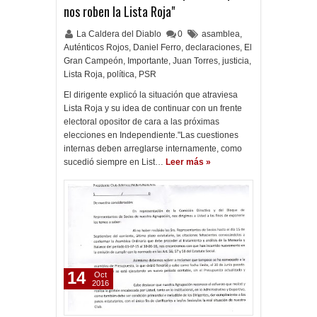
nos roben la Lista Roja"
La Caldera del Diablo
0
asamblea
,
Auténticos Rojos
,
Daniel Ferro
,
declaraciones
,
El
Gran Campeón
,
Importante
,
Juan Torres
,
justicia
,
Lista Roja
,
política
,
PSR
El dirigente explicó la situación que atraviesa
Lista Roja y su idea de continuar con un frente
electoral opositor de cara a las próximas
elecciones en Independiente."Las cuestiones
internas deben arreglarse internamente, como
sucedió siempre en List…
Leer más »
14
Oct
2016