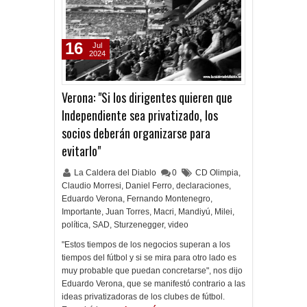
16
Jul
2024
Verona: "Si los dirigentes quieren que
Independiente sea privatizado, los
socios deberán organizarse para
evitarlo"
La Caldera del Diablo
0
CD Olimpia
,
Claudio Morresi
,
Daniel Ferro
,
declaraciones
,
Eduardo Verona
,
Fernando Montenegro
,
Importante
,
Juan Torres
,
Macri
,
Mandiyú
,
Milei
,
política
,
SAD
,
Sturzenegger
,
video
"Estos tiempos de los negocios superan a los
tiempos del fútbol y si se mira para otro lado es
muy probable que puedan concretarse", nos dijo
Eduardo Verona, que se manifestó contrario a las
ideas privatizadoras de los clubes de fútbol.