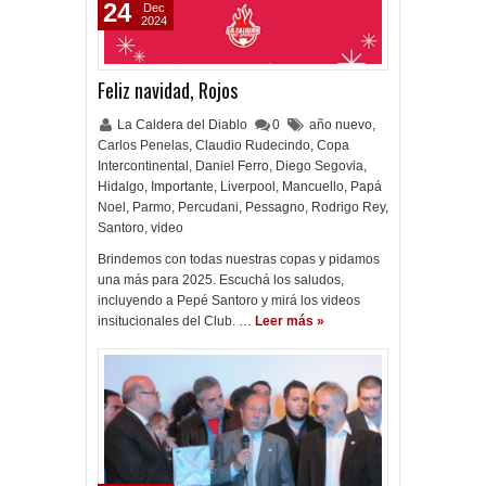
24
Dec
2024
Feliz navidad, Rojos
La Caldera del Diablo
0
año nuevo
,
Carlos Penelas
,
Claudio Rudecindo
,
Copa
Intercontinental
,
Daniel Ferro
,
Diego Segovia
,
Hidalgo
,
Importante
,
Liverpool
,
Mancuello
,
Papá
Noel
,
Parmo
,
Percudani
,
Pessagno
,
Rodrigo Rey
,
Santoro
,
video
Brindemos con todas nuestras copas y pidamos
una más para 2025. Escuchá los saludos,
incluyendo a Pepé Santoro y mirá los videos
insitucionales del Club. …
Leer más »