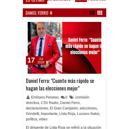
pez: "La diferencia entre Vélez e Independiente está en las Inferiores"
DANIEL FERRO
17
Jul
2026
Daniel Ferro: "Cuanto más rápido se
hagan las elecciones mejor"
Emiliano Penelas
0
comisión
directiva
,
CSV Radio
,
Daniel Ferro
,
declaraciones
,
El Gran Campeón
,
elecciones
,
Grindetti
,
Importante
,
Lista Roja
,
Luciano Nakis
,
política
,
video
El dirigente de Lista Roja se refirió a la situación