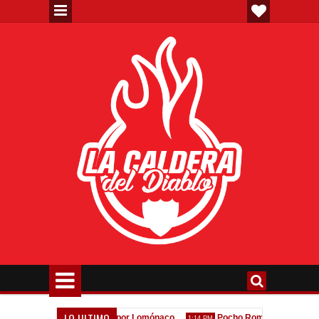
LO ULTIMO
a de la oferta formal por Lomónaco
Pocho Román, al ascenso holand
1:14 PM