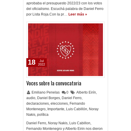
aprobaba el presupuesto 2022/23 con los votos
del oficialismo. Escuchá palabra de Daniel Ferro
por Lista Roja.Con la pr…
Leer más »
18
Jul
2022
Voces sobre la convocatoria
Emiliano Penelas
0
Alberto Eirín
,
audio
,
Daniel Borges
,
Daniel Ferro
,
declaraciones
,
elecciones
,
Fernando
Montenegro
,
Importante
,
Luis Cabillón
,
Noray
Nakis
,
política
Daniel Ferro, Noray Nakis, Luis Cabillon,
Fernando Montenegro y Alberto Eirin nos dieron