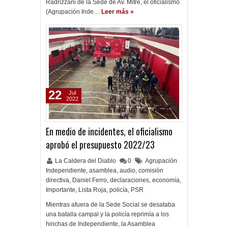
Radrizzani de la Sede de Av. Mitre, el oficialismo
(Agrupación Inde…
Leer más »
22
Jul
2022
En medio de incidentes, el oficialismo
aprobó el presupuesto 2022/23
La Caldera del Diablo
0
Agrupación
Independiente
,
asamblea
,
audio
,
comisión
directiva
,
Daniel Ferro
,
declaraciones
,
economía
,
Importante
,
Lista Roja
,
policía
,
PSR
Mientras afuera de la Sede Social se desataba
una batalla campal y la policía reprimía a los
hinchas de Independiente, la Asamblea