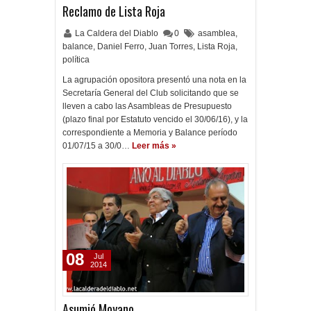
Reclamo de Lista Roja
La Caldera del Diablo
0
asamblea
,
balance
,
Daniel Ferro
,
Juan Torres
,
Lista Roja
,
política
La agrupación opositora presentó una nota en la
Secretaría General del Club solicitando que se
lleven a cabo las Asambleas de Presupuesto
(plazo final por Estatuto vencido el 30/06/16), y la
correspondiente a Memoria y Balance período
01/07/15 a 30/0…
Leer más »
08
Jul
2014
Asumió Moyano