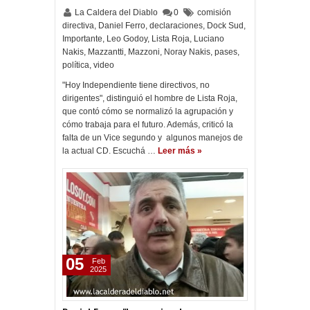
La Caldera del Diablo
0
comisión
directiva
,
Daniel Ferro
,
declaraciones
,
Dock Sud
,
Importante
,
Leo Godoy
,
Lista Roja
,
Luciano
Nakis
,
Mazzantti
,
Mazzoni
,
Noray Nakis
,
pases
,
política
,
video
"Hoy Independiente tiene directivos, no
dirigentes", distinguió el hombre de Lista Roja,
que contó cómo se normalizó la agrupación y
cómo trabaja para el futuro. Además, criticó la
falta de un Vice segundo y algunos manejos de
la actual CD. Escuchá …
Leer más »
05
Feb
2025