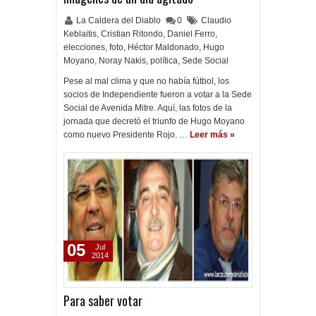
La Caldera del Diablo
0
Claudio
Keblaitis
,
Cristian Ritondo
,
Daniel Ferro
,
elecciones
,
foto
,
Héctor Maldonado
,
Hugo
Moyano
,
Noray Nakis
,
política
,
Sede Social
Pese al mal clima y que no había fútbol, los
socios de Independiente fueron a votar a la Sede
Social de Avenida Mitre. Aquí, las fotos de la
jornada que decretó el triunfo de Hugo Moyano
como nuevo Presidente Rojo. …
Leer más »
05
Jul
2014
Para saber votar