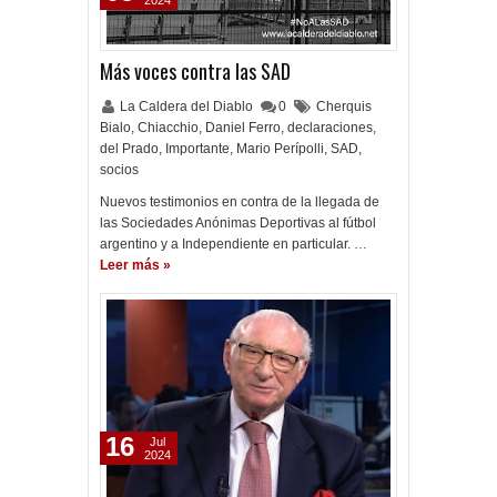
2024
Más voces contra las SAD
La Caldera del Diablo
0
Cherquis
Bialo
,
Chiacchio
,
Daniel Ferro
,
declaraciones
,
del Prado
,
Importante
,
Mario Perípolli
,
SAD
,
socios
Nuevos testimonios en contra de la llegada de
las Sociedades Anónimas Deportivas al fútbol
argentino y a Independiente en particular. …
Leer más »
16
Jul
2024