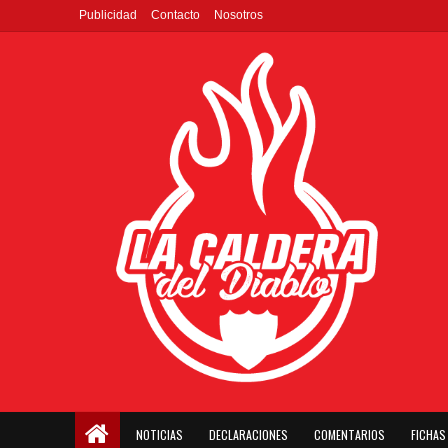
Publicidad
Contacto
Nosotros
NOTICIAS
DECLARACIONES
COMENTARIOS
FICHAS