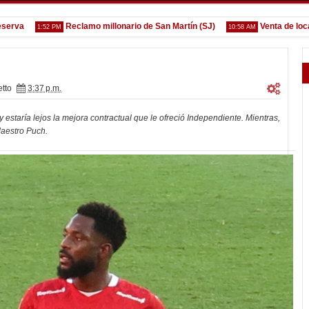
Reclamo millonario de San Martín (SJ)
Venta de localidad
1:52 PM
10:58 AM
tto
3:37 p.m.
estaría lejos la mejora contractual que le ofreció Independiente. Mientras,
Maestro Puch.