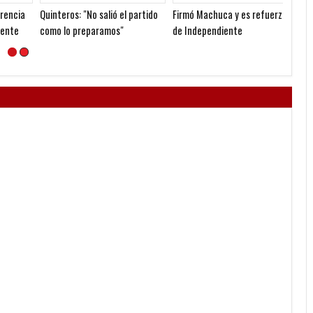
ia
Quinteros: "No salió el partido
Firmó Machuca y es refuerzo
Reclam
como lo preparamos"
de Independiente
Martín