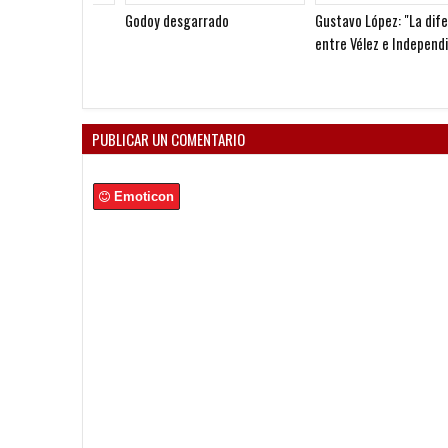
Godoy desgarrado
Gustavo López: "La diferenc
entre Vélez e Independiente
está en las Inferiores"
PUBLICAR UN COMENTARIO
Emoticon