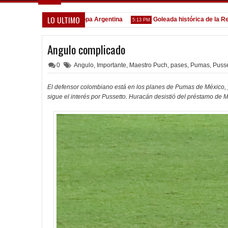
LO ULTIMO
odo confirmado en la Copa Argentina
Goleada histórica de la Reserva
5:13 PM
Angulo complicado
0
Angulo
,
Importante
,
Maestro Puch
,
pases
,
Pumas
,
Pusse
El defensor colombiano está en los planes de Pumas de México, y 
sigue el interés por Pussetto. Huracán desistió del préstamo de 