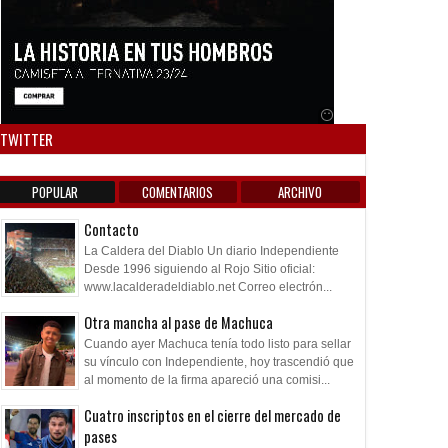
Anuncio SOICOS
TWITTER
POPULAR
COMENTARIOS
ARCHIVO
Contacto
La Caldera del Diablo Un diario Independiente
Desde 1996 siguiendo al Rojo Sitio oficial:
www.lacalderadeldiablo.net Correo electrón...
Otra mancha al pase de Machuca
Cuando ayer Machuca tenía todo listo para sellar
su vínculo con Independiente, hoy trascendió que
al momento de la firma apareció una comisi...
Cuatro inscriptos en el cierre del mercado de
pases