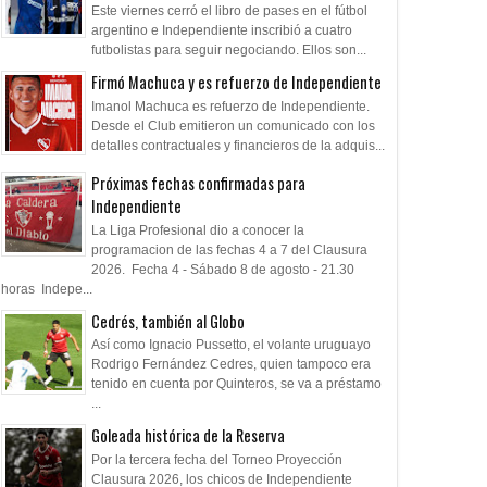
Este viernes cerró el libro de pases en el fútbol
argentino e Independiente inscribió a cuatro
futbolistas para seguir negociando. Ellos son...
Firmó Machuca y es refuerzo de Independiente
Imanol Machuca es refuerzo de Independiente.
Desde el Club emitieron un comunicado con los
detalles contractuales y financieros de la adquis...
Próximas fechas confirmadas para
Independiente
La Liga Profesional dio a conocer la
programacion de las fechas 4 a 7 del Clausura
2026. Fecha 4 - Sábado 8 de agosto - 21.30
horas Indepe...
Cedrés, también al Globo
Así como Ignacio Pussetto, el volante uruguayo
Rodrigo Fernández Cedres, quien tampoco era
tenido en cuenta por Quinteros, se va a préstamo
...
Goleada histórica de la Reserva
Por la tercera fecha del Torneo Proyección
Clausura 2026, los chicos de Independiente