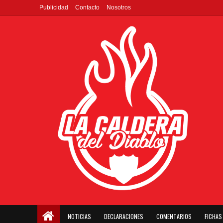
Publicidad
Contacto
Nosotros
NOTICIAS
DECLARACIONES
COMENTARIOS
FICHAS