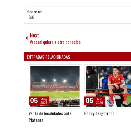
Share to:
Next
Vaccari quiere a otro conocido
ENTRADAS RELACIONADAS
05
05
Aug
Aug
2026
2026
Venta de localidades ante
Godoy desgarrado
Platense