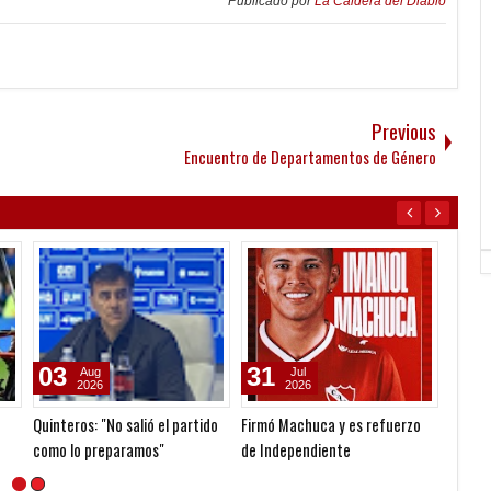
Publicado por
La Caldera del Diablo
Previous
Encuentro de Departamentos de Género
03
31
05
Aug
Jul
2026
2026
Quinteros: "No salió el partido
Firmó Machuca y es refuerzo
Reclam
como lo preparamos"
de Independiente
Martín