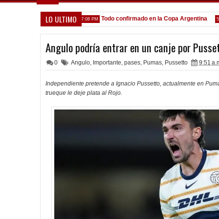
LO ULTIMO
e venga gente nueva"
Todo confirmado en la Copa Argentina
7:08 PM
5:13 PM
Angulo podría entrar en un canje por Pusse
0
Angulo
,
Importante
,
pases
,
Pumas
,
Pussetto
9:51 a.
Independiente pretende a Ignacio Pussetto, actualmente en Pumas
trueque le deje plata al Rojo.