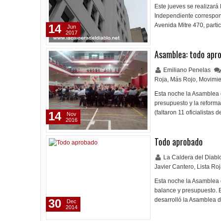
Este jueves se realizará
Independiente correspond
Avenida Mitre 470, parti
14
Jun
2017
Asamblea: todo apr
Emiliano Penelas
Roja
,
Más Rojo
,
Movimie
Esta noche la Asamblea 
presupuesto y la reforma
(faltaron 11 oficialista
14
Nov
2016
Todo aprobado
La Caldera del Diab
Javier Cantero
,
Lista Ro
Esta noche la Asamblea 
balance y presupuesto. E
desarrolló la Asamblea d
30
Dec
2014