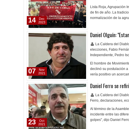
Lista Roja, Agrupación I
de fin de año. La tradici
normalización de la agru
14
Dec
2023
Daniel Olguín: "Est
La Caldera del Diab
elecciones
,
Fabio Ferná
Independiente
,
Pedro Is
El hombre de Movimiento
declinó su postulación a
07
Nov
2021
vería positivo un acer
Daniel Ferro se refi
La Caldera del Diab
Ferro
,
declaraciones
,
ec
Al término de la Asambl
incidente entre las difer
golpes", dijo Daniel Fer
23
Oct
2021