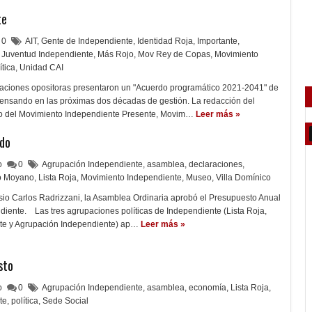
te
0
AIT
,
Gente de Independiente
,
Identidad Roja
,
Importante
,
Juventud Independiente
,
Más Rojo
,
Mov Rey de Copas
,
Movimiento
ítica
,
Unidad CAI
paciones opositoras presentaron un "Acuerdo programático 2021-2041" de
nsando en las próximas dos décadas de gestión. La redacción del
go del Movimiento Independiente Presente, Movim…
Leer más »
do
lo
0
Agrupación Independiente
,
asamblea
,
declaraciones
,
 Moyano
,
Lista Roja
,
Movimiento Independiente
,
Museo
,
Villa Domínico
sio Carlos Radrizzani, la Asamblea Ordinaria aprobó el Presupuesto Anual
ndiente. Las tres agrupaciones políticas de Independiente (Lista Roja,
te y Agrupación Independiente) ap…
Leer más »
sto
lo
0
Agrupación Independiente
,
asamblea
,
economía
,
Lista Roja
,
te
,
política
,
Sede Social