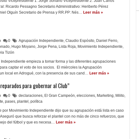
sito Vicepresidente 1: Jorge Soriano Vicepresidente 2: Juan Carlos
ral: Ricardo Pessagno Secretario Administrativo: Heriberto Pérez
aniel Olguín Secretario de Prensa y RR.PP: Nés…
Leer más »
lo
0
Agrupación Independiente
,
Claudio Espósito
,
Daniel Ferro
,
onado
,
Hugo Moyano
,
Jorge Pena
,
Lista Roja
,
Movimiento Independiente
,
via Tizón
 Independiente empieza a tomar forma y las diferentes agrupaciones
para captar el voto de los socios. El miércoles la Agrupación
un local en Adrogué, con la presencia de sus cand…
Leer más »
preparados para gobernar al Club”
lo
0
declaraciones
,
El Gran Campeón
,
elecciones
,
Marketing
,
Milito
,
te
,
pases
,
plantel
,
política
e por Movimiento Independiente dijo que su agrupación está lista en caso
 Aseguró que busca reforzar el plantel con no más de cinco refuerzos, que
nejo del fútbol y que es necesa…
Leer más »