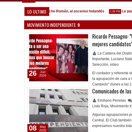
LO ULTIMO
r Lomónaco
Pocho Román, al ascenso holandés
Le pagó a O
1:14 PM
1:08 PM
MOVIMIENTO INDEPENDIENTE
Ricardo Pessagno: "V
mejores candidatos
La Caldera del Diab
Importante
,
Luciano Nak
Selección
,
video
26
Jun
El contador y referente 
2026
la agrupación de cara a 
Campeón" (lunes a las 
Comunicados de las
Emiliano Penelas
Lista Roja
,
Movimiento I
Algunas agrupaciones pol
Central. El Club tambié
expresamos nuestra total
08
May
2026