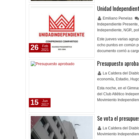
Unidad Independien
Emiliano Penelas
Independiente Presente
,
Independiente
,
NGR
,
pol
Este jueves varias agru
ocho puntos en común pe
26
Feb
2021
documento corrió a car
Presupuesto aproba
La Caldera del Diab
economía
,
Estadio
,
Hugo
Esta noche, en el Gimna
del Club Atlético Indepe
Movimiento Independien
15
Jun
2017
Se vota el presupue
La Caldera del Diab
Movimiento Independien