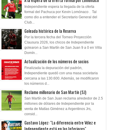
A la espera de la oferta formal por Lomónaco
Independiente espera la llegada de la oferta
formal del Pachuca por Kevin Lomónaco . Tal
como dio a entender el Secretario General del
Club...
Goleada histórica de la Reserva
Por la tercera fecha del Torneo Proyección
Clausura 2026, los chicos de Independiente
golearon a San Martín de San Juan 9 a 0 en Villa
Domín...
Actualización de los números de socios
Finalizada la depuración del padrón,
Independiente quedó con una masa societaria
cercana a las 130.600. Además, se modificaron
los números d...
Reclamo millonario de San Martín (SJ)
San Martín de San Juan reclama alrededor de 2.5
millones de dólares de Independiente por la
venta de Matías Giménez a Argentinos Jrs,
consid...
Gustavo López: "La diferencia entre Vélez e
Independiente está en las Inferiores"