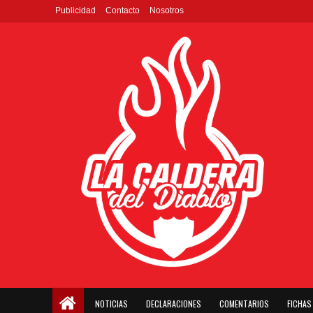
Publicidad
Contacto
Nosotros
NOTICIAS
DECLARACIONES
COMENTARIOS
FICHAS