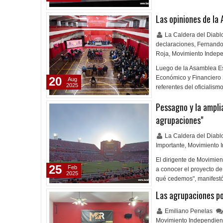
Las opiniones de la
La Caldera del Diab
declaraciones
,
Fernando
Roja
,
Movimiento Indepe
Luego de la Asamblea Es
Económico y Financiero 
20
Aug
2025
referentes del oficialism
Pessagno y la ampli
agrupaciones"
La Caldera del Diab
Importante
,
Movimiento 
El dirigente de Movimien
25
Feb
a conocer el proyecto de
2025
qué cedemos", manifestó
Las agrupaciones pol
Emiliano Penelas
Movimiento Independien