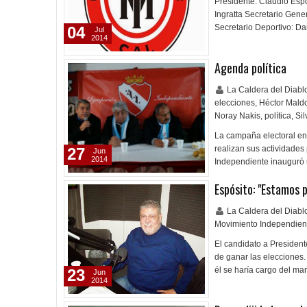
Presidente: Claudio Espó
Ingratta Secretario Gene
Secretario Deportivo: D
04
Jul
2014
Agenda política
La Caldera del Diab
elecciones
,
Héctor Mald
Noray Nakis
,
política
,
Sil
La campaña electoral en
realizan sus actividades 
27
Jun
2014
Independiente inauguró 
Espósito: "Estamos 
La Caldera del Diab
Movimiento Independien
El candidato a President
de ganar las elecciones.
él se haría cargo del ma
23
Jun
2014