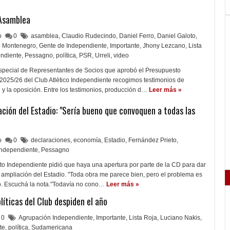
 Asamblea
lo
0
asamblea
,
Claudio Rudecindo
,
Daniel Ferro
,
Daniel Galoto
,
 Montenegro
,
Gente de Independiente
,
Importante
,
Jhony Lezcano
,
Lista
ndiente
,
Pessagno
,
política
,
PSR
,
Urreli
,
video
pecial de Representantes de Socios que aprobó el Presupuesto
2025/26 del Club Atlético Independiente recogimos testimonios de
o y la oposición. Entre los testimonios, producción d…
Leer más »
ación del Estadio: "Sería bueno que convoquen a todas las
lo
0
declaraciones
,
economía
,
Estadio
,
Fernández Prieto
,
Independiente
,
Pessagno
to Independiente pidió que haya una apertura por parte de la CD para dar
 ampliación del Estadio. "Toda obra me parece bien, pero el problema es
. Escuchá la nota."Todavía no cono…
Leer más »
íticas del Club despiden el año
0
Agrupación Independiente
,
Importante
,
Lista Roja
,
Luciano Nakis
,
te
,
política
,
Sudamericana