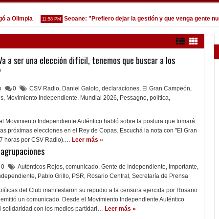
limpia
Seoane: "Prefiero dejar la gestión y que venga gente nueva"
11:58 PM
a a ser una elección difícil, tenemos que buscar a los
"
lo
0
CSV Radio
,
Daniel Galoto
,
declaraciones
,
El Gran Campeón
,
is
,
Movimiento Independiente
,
Mundial 2026
,
Pessagno
,
política
,
del Movimiento Independiente Auténtico habló sobre la postura que tomará
las próximas elecciones en el Rey de Copas. Escuchá la nota con "El Gran
17 horas por CSV Radio).…
Leer más »
 agrupaciones
0
Auténticos Rojos
,
comunicado
,
Gente de Independiente
,
Importante
,
ndependiente
,
Pablo Grillo
,
PSR
,
Rosario Central
,
Secretaría de Prensa
íticas del Club manifestaron su repudio a la censura ejercida por Rosario
n emitió un comunicado. Desde el Movimiento Independiente Auténtico
 solidaridad con los medios partidari…
Leer más »