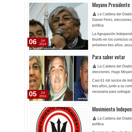
Moyano Presidente
La Caldera del Diab
Daniel Ferro
,
elecciones
política
La Agrupación Independie
triunfo en los comicios 
06
Jul
2014
próximos tres años, sec
Para saber votar
La Caldera del Diab
elecciones
,
Hugo Moyan
Casi 61 mil socios de In
tres años, junto a su com
necesaria para sufragar.
05
Jul
2014
Movimiento Indepen
La Caldera del Diab
política