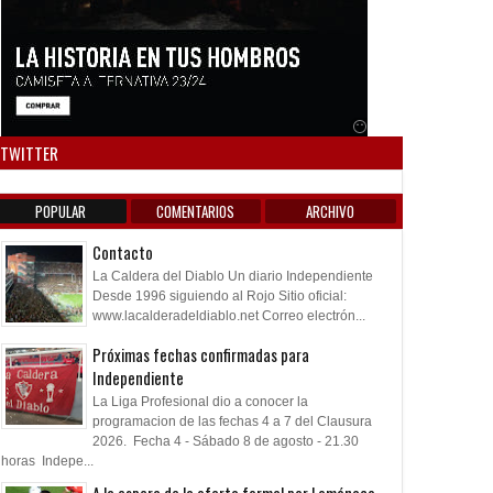
Anuncio SOICOS
TWITTER
POPULAR
COMENTARIOS
ARCHIVO
Contacto
La Caldera del Diablo Un diario Independiente
Desde 1996 siguiendo al Rojo Sitio oficial:
www.lacalderadeldiablo.net Correo electrón...
Próximas fechas confirmadas para
Independiente
La Liga Profesional dio a conocer la
programacion de las fechas 4 a 7 del Clausura
2026. Fecha 4 - Sábado 8 de agosto - 21.30
horas Indepe...