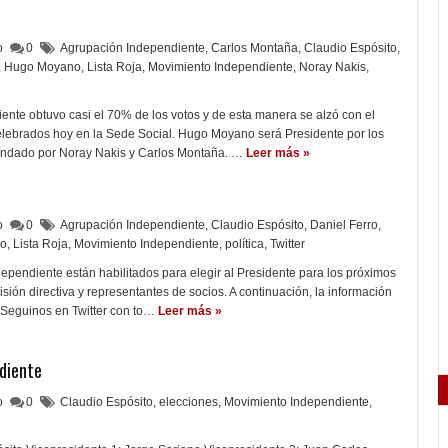
lo
0
Agrupación Independiente
,
Carlos Montaña
,
Claudio Espósito
,
,
Hugo Moyano
,
Lista Roja
,
Movimiento Independiente
,
Noray Nakis
,
nte obtuvo casi el 70% de los votos y de esta manera se alzó con el
celebrados hoy en la Sede Social. Hugo Moyano será Presidente por los
undado por Noray Nakis y Carlos Montaña. …
Leer más »
lo
0
Agrupación Independiente
,
Claudio Espósito
,
Daniel Ferro
,
o
,
Lista Roja
,
Movimiento Independiente
,
política
,
Twitter
dependiente están habilitados para elegir al Presidente para los próximos
isión directiva y representantes de socios. A continuación, la información
 Seguinos en Twitter con to…
Leer más »
diente
lo
0
Claudio Espósito
,
elecciones
,
Movimiento Independiente
,