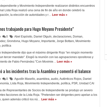
ndependiente y Movimiento Independiente realizaron distintos encuentros
onal Lista Roja realizó una cena de fin de año en donde celebró la
pación, la elección de autoridades y r…
Leer más »
amos trabajando para Hugo Moyano Presidente"
lo
0
Abel Espósito
,
Daniel Olguín
,
declaraciones
,
Doman
,
ndez
,
Grondona
,
Hugo Moyano
,
Importante
,
Jorge Bottaro
,
Movimiento
o
,
política
 Independiente dijo que el máximo dirigente Rojo "en ningún momento
 un tercer mandato". Elogió la reunión con las agrupaciones opositoras y
camiento de Fabio Fernández."Con Movimie…
Leer más »
rió a los incidentes tras la Asamblea y comentó el balance
lo
0
Agustín Masello
,
asamblea
,
audio
,
Auténticos Rojos
,
Daniel
onomía
,
Lista Roja
,
Movimiento Independiente
,
política
,
PSR
,
Unidad CAI
ea de Representantes de Socios de Independiente se produjo un severo
entes facciones de la Lista Roja. "Pretenden ser dirigentes pero apelan a los
ro, quien además criticó los nú…
Leer más »