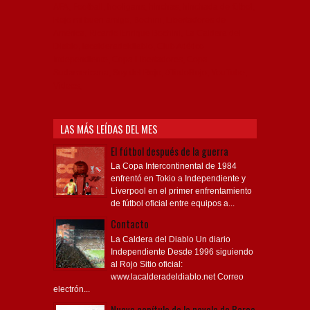
AFA, Football, hooligans, hinchas, hinchada de fútbol,
Rojo mi buen amigo, Bochini, Libertadores de
América, Ricardo Enrique Bochini, La Caldera del
Diablo, lacalderadeldiablo, Club Atlético
Independiente, Copa Libertadores, Copa
Sudamericana, Soy del Rojo, #TodoRojo, YouTube,
Videos,
LAS MÁS LEÍDAS DEL MES
El fútbol después de la guerra
La Copa Intercontinental de 1984
enfrentó en Tokio a Independiente y
Liverpool en el primer enfrentamiento
de fútbol oficial entre equipos a...
Contacto
La Caldera del Diablo Un diario
Independiente Desde 1996 siguiendo
al Rojo Sitio oficial:
www.lacalderadeldiablo.net Correo
electrón...
Nuevo capítulo de la novela de Barco