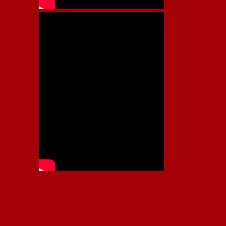
Independiente, CAI, IFC, Independiente Football Club,
Rey de Copas, Rojo, Avellaneda, Fútbol argentino,
Capital Nacional del Fútbol, Todo Rojo, Liga
Profesional de Fútbol, Asociación Argentina de Fútbol,