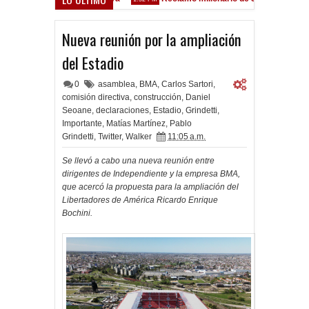
lez Sarsfield
Nueva reunión por la ampliación
del Estadio
0
asamblea
,
BMA
,
Carlos Sartori
,
comisión directiva
,
construcción
,
Daniel
Seoane
,
declaraciones
,
Estadio
,
Grindetti
,
Importante
,
Matías Martínez
,
Pablo
Grindetti
,
Twitter
,
Walker
11:05 a.m.
Se llevó a cabo una nueva reunión entre
dirigentes de Independiente y la empresa BMA,
que acercó la propuesta para la ampliación del
Libertadores de América Ricardo Enrique
Bochini.