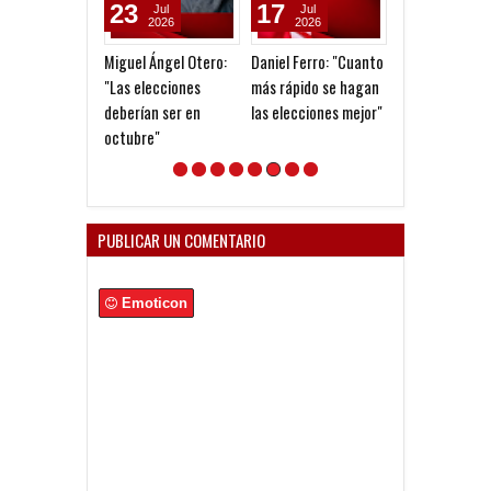
23
17
09
Jul
Jul
Jul
2026
2026
2026
Miguel Ángel Otero:
Daniel Ferro: "Cuanto
Claudio Recana
"Las elecciones
más rápido se hagan
el contrato de
deberían ser en
las elecciones mejor"
con Independi
octubre"
PUBLICAR UN COMENTARIO
Emoticon