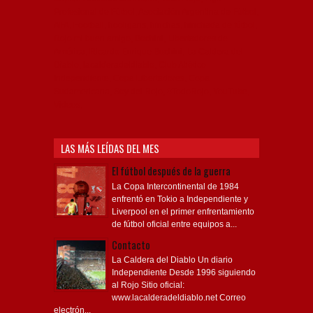
Profesional de Fútbol, Asociación Argentina de Fútbol,
AFA, Football, hooligans, hinchas, hinchada de fútbol,
Rojo mi buen amigo, Bochini, Libertadores de
América, Ricardo Enrique Bochini, La Caldera del
Diablo, lacalderadeldiablo, Club Atlético
Independiente, Copa Libertadores, Copa
Sudamericana, Soy del Rojo, #TodoRojo, YouTube,
Videos,
LAS MÁS LEÍDAS DEL MES
El fútbol después de la guerra
La Copa Intercontinental de 1984
enfrentó en Tokio a Independiente y
Liverpool en el primer enfrentamiento
de fútbol oficial entre equipos a...
Contacto
La Caldera del Diablo Un diario
Independiente Desde 1996 siguiendo
al Rojo Sitio oficial:
www.lacalderadeldiablo.net Correo
electrón...