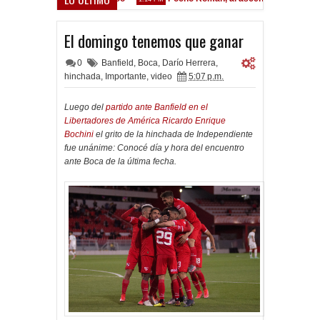
El domingo tenemos que ganar
0
Banfield
,
Boca
,
Darío Herrera
,
hinchada
,
Importante
,
video
5:07 p.m.
Luego del
partido ante Banfield en el
Libertadores de América Ricardo Enrique
Bochini
el grito de la hinchada de Independiente
fue unánime: Conocé día y hora del encuentro
ante Boca de la última fecha.