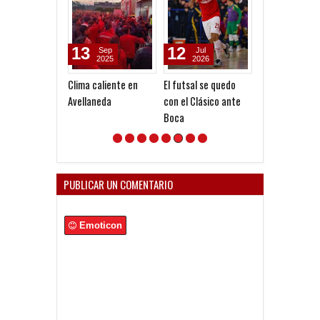
13
12
01
Sep
Jul
Jul
2025
2026
2026
Clima caliente en
El futsal se quedo
Arq. Claudio Pe
Avellaneda
con el Clásico ante
las bases para 
Boca
futura ampliac
Estadio
PUBLICAR UN COMENTARIO
Emoticon