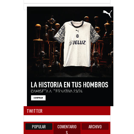
Anun
TWITTER
POPULAR
COMENTARIO
ARCHIVO
S