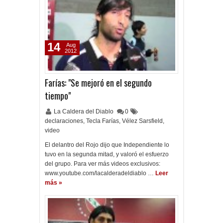
14
Aug
2012
Farías: "Se mejoró en el segundo
tiempo"
La Caldera del Diablo
0
declaraciones
,
Tecla Farías
,
Vélez Sarsfield
,
video
El delantro del Rojo dijo que Independiente lo
tuvo en la segunda mitad, y valoró el esfuerzo
del grupo. Para ver más videos exclusivos:
www.youtube.com/lacalderadeldiablo …
Leer
más »