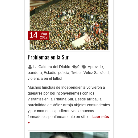
14
Aug
2012
Problemas en la Sur
La Caldera del Diablo
0
Aprevide
,
bandera
,
Estadio
,
policía
,
Twitter
,
Vélez Sarsfield
,
violencia en el fútbol
Muchos hinchas de Independiente volvieron a
quejarse por los inconvenientes con los
visitantes en la Tribuna Sur. Desde arriba, la
parcialidad de Vélez arrojó objetos contundentes
y por momentos pudieron verse huecos
formados espontáneamente en sitio…
Leer más
»