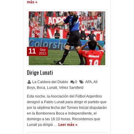
más »
11
Sep
2012
Dirige Lunati
La Caldera del Diablo
0
AFA
,
All
Boys
,
Boca
,
Lunati
,
Vélez Sarsfield
Esta noche, la Asociación del Fútbol Argentino
designó a Pablo Lunati para dirigir el partido que
por la séptima fecha del Torneo Inicial disputarán
en la Bombonera Boca e Independiente, el
domingo a las 16:10 horas. Recordemos que
Lunati ya dirigió …
Leer más »