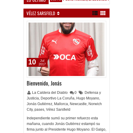
VÉLEZ SARSFIELD
10
Jul
2017
Bienvenido, Jonás
La Caldera del Diablo
0
Defensa y
Justicia
,
Deportivo La Coruña
,
Hugo Moyano
,
Jonás Gutiérrez
,
Mallorca
,
Newcastle
,
Norwich
City
,
pases
,
Vélez Sarsfield
Independiente sumó su primer refuerzo esta
mañana, cuando Jonás Gutiérrez estampó su
firma junto al Presidente Hugo Moyano. El Galgo,