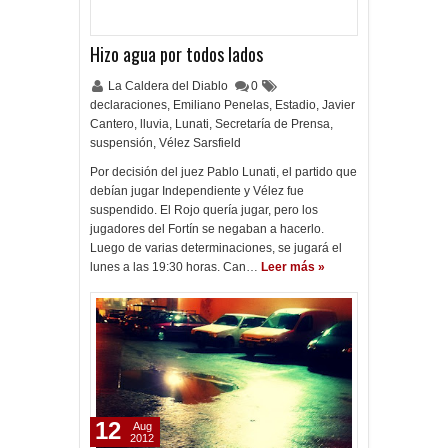
Hizo agua por todos lados
La Caldera del Diablo
0
declaraciones
,
Emiliano Penelas
,
Estadio
,
Javier
Cantero
,
lluvia
,
Lunati
,
Secretaría de Prensa
,
suspensión
,
Vélez Sarsfield
Por decisión del juez Pablo Lunati, el partido que
debían jugar Independiente y Vélez fue
suspendido. El Rojo quería jugar, pero los
jugadores del Fortín se negaban a hacerlo.
Luego de varias determinaciones, se jugará el
lunes a las 19:30 horas. Can…
Leer más »
12
Aug
2012