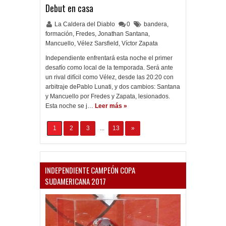
Debut en casa
La Caldera del Diablo
0
bandera
,
formación
,
Fredes
,
Jonathan Santana
,
Mancuello
,
Vélez Sarsfield
,
Víctor Zapata
Independiente enfrentará esta noche el primer
desafío como local de la temporada. Será ante
un rival difícil como Vélez, desde las 20:20 con
arbitraje dePablo Lunati, y dos cambios: Santana
y Mancuello por Fredes y Zapata, lesionados.
Esta noche se j…
Leer más »
1
2
3
...
13
»
INDEPENDIENTE CAMPEÓN COPA
SUDAMERICANA 2017