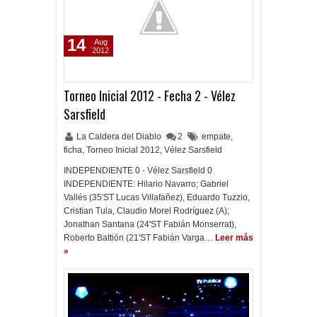
14
Aug
2012
Torneo Inicial 2012 - Fecha 2 - Vélez
Sarsfield
La Caldera del Diablo
2
empate
,
ficha
,
Torneo Inicial 2012
,
Vélez Sarsfield
INDEPENDIENTE 0 - Vélez Sarsfield 0
INDEPENDIENTE: Hilario Navarro; Gabriel
Vallés (35'ST Lucas Villafañez), Eduardo Tuzzio,
Cristian Tula, Claudio Morel Rodríguez (A);
Jonathan Santana (24'ST Fabián Monserrat),
Roberto Battión (21'ST Fabián Varga…
Leer más
»