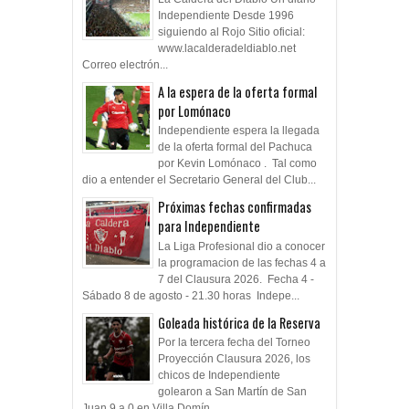
Independiente Desde 1996
siguiendo al Rojo Sitio oficial:
www.lacalderadeldiablo.net
Correo electrón...
A la espera de la oferta formal
por Lomónaco
Independiente espera la llegada
de la oferta formal del Pachuca
por Kevin Lomónaco . Tal como
dio a entender el Secretario General del Club...
Próximas fechas confirmadas
para Independiente
La Liga Profesional dio a conocer
la programacion de las fechas 4 a
7 del Clausura 2026. Fecha 4 -
Sábado 8 de agosto - 21.30 horas Indepe...
Goleada histórica de la Reserva
Por la tercera fecha del Torneo
Proyección Clausura 2026, los
chicos de Independiente
golearon a San Martín de San
Juan 9 a 0 en Villa Domín...