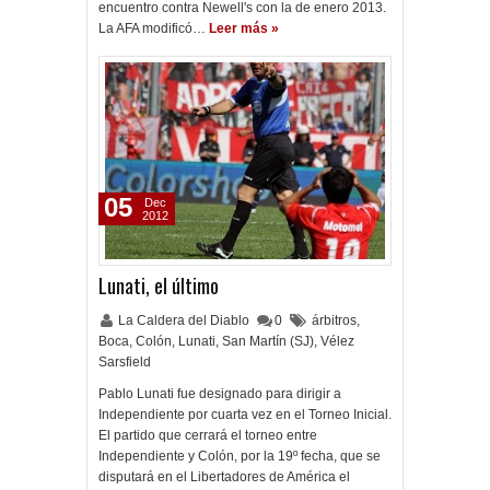
encuentro contra Newell's con la de enero 2013.
La AFA modificó…
Leer más »
05
Dec
2012
Lunati, el último
La Caldera del Diablo
0
árbitros
,
Boca
,
Colón
,
Lunati
,
San Martín (SJ)
,
Vélez
Sarsfield
Pablo Lunati fue designado para dirigir a
Independiente por cuarta vez en el Torneo Inicial.
El partido que cerrará el torneo entre
Independiente y Colón, por la 19º fecha, que se
disputará en el Libertadores de América el