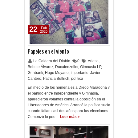
22
Feb
2020
Papeles en el viento
La Caldera del Diablo
0
Arietto
,
Bebote Álvarez
,
Ducatenzeiler
,
Gimnasia LP
,
Grinbank
,
Hugo Moyano
,
Importante
,
Javier
Cantero
,
Patricia Bullrich
,
política
En medio de los homenajes a Diego Maradona y
el partido entre Independiente y Gimnasia,
aparecieron volantes contra la oposición en el
Libertadores de América. Arrancó la política sucia
cuando faltan casi dos años para las elecciones.
Comenzó lo peo…
Leer más »