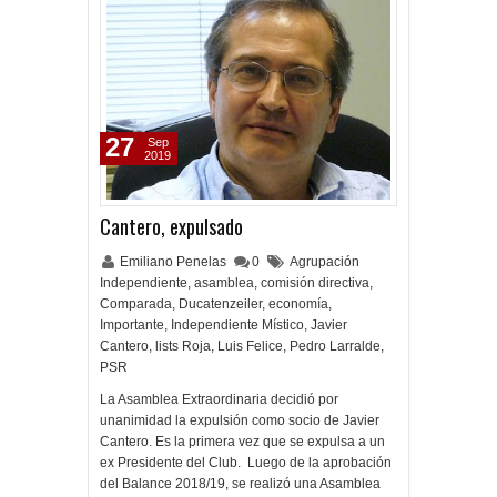
27
Sep
2019
Cantero, expulsado
Emiliano Penelas
0
Agrupación
Independiente
,
asamblea
,
comisión directiva
,
Comparada
,
Ducatenzeiler
,
economía
,
Importante
,
Independiente Místico
,
Javier
Cantero
,
lists Roja
,
Luis Felice
,
Pedro Larralde
,
PSR
La Asamblea Extraordinaria decidió por
unanimidad la expulsión como socio de Javier
Cantero. Es la primera vez que se expulsa a un
ex Presidente del Club. Luego de la aprobación
del Balance 2018/19, se realizó una Asamblea