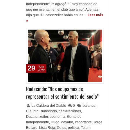
Independiente". Y agregó: "Estoy cansado de
que me mientan en el club que amo". Además,
dijo que "Ducatenzeiler habla en las…
Leer más
»
29
Sep
2022
Rudecindo: "Nos ocupamos de
representar el sentimiento del socio"
La Caldera del Diablo
0
balance
,
Claudio Rudecindo
,
declaraciones
,
Ducatenzeiler
,
economía
,
Gente de
Independiente
,
Hugo Moyano
,
Importante
,
Jorge
Bottaro
,
Lista Roja
,
Outes
,
política
,
Telam