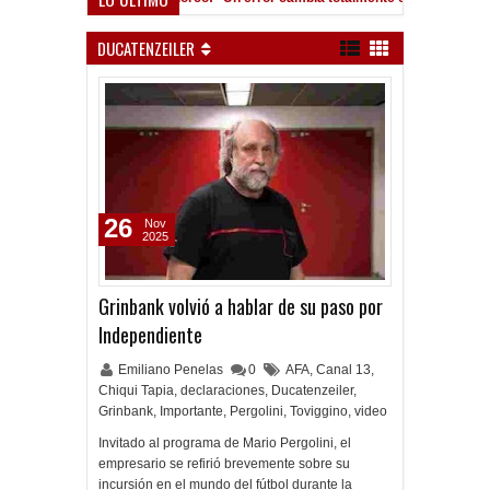
án, al ascenso holandés
DUCATENZEILER
26
Nov
2025
Grinbank volvió a hablar de su paso por
Independiente
Emiliano Penelas
0
AFA
,
Canal 13
,
Chiqui Tapia
,
declaraciones
,
Ducatenzeiler
,
Grinbank
,
Importante
,
Pergolini
,
Toviggino
,
video
Invitado al programa de Mario Pergolini, el
empresario se refirió brevemente sobre su
incursión en el mundo del fútbol durante la