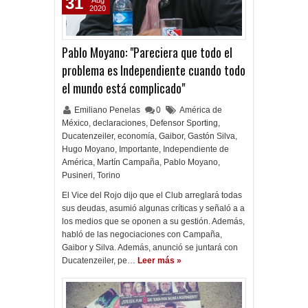
31
Aug
2020
Pablo Moyano: "Pareciera que todo el
problema es Independiente cuando todo
el mundo está complicado"
Emiliano Penelas
0
América de
México
,
declaraciones
,
Defensor Sporting
,
Ducatenzeiler
,
economía
,
Gaibor
,
Gastón Silva
,
Hugo Moyano
,
Importante
,
Independiente de
América
,
Martín Campaña
,
Pablo Moyano
,
Pusineri
,
Torino
El Vice del Rojo dijo que el Club arreglará todas
sus deudas, asumió algunas críticas y señaló a a
los medios que se oponen a su gestión. Además,
habló de las negociaciones con Campaña,
Gaibor y Silva. Además, anunció se juntará con
Ducatenzeiler, pe…
Leer más »