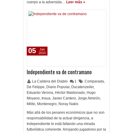
cuerpo a la adversida…
Leer más »
05
Jan
2015
Independiente va de contramano
La Caldera del Diablo
1
Comparada
,
De Felippe
,
Diario Popular
,
Ducatenzeiler
,
Eduardo Verona
,
Héctor Maldonado
,
Hugo
Moyano
,
Insua
,
Javier Cantero
,
Jorge Almirón
,
Milito
,
Montenegro
,
Noray Nakis
Más allá de los pesares económicos que no son
responsabilidad de la actual dirigencia, a
Independiente le está faltando una mirada
futbolística coherente. Arrojando jugadores por la