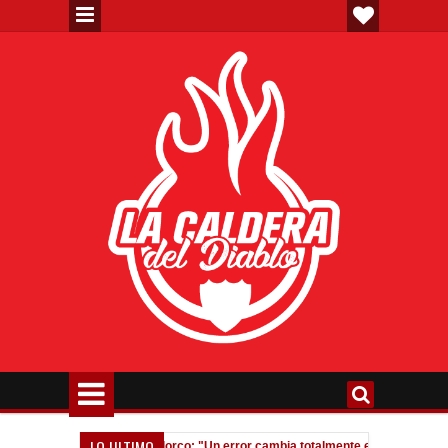
LO ULTIMO
rtieron”
Fedorco: "Un error cambia totalmente el partido"
02:07 AM
11:51 PM