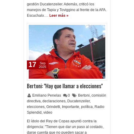
gestión Ducatenzeiler. Además, criticó los
manejos de Tapia y Toviggino al frente de la AFA.
Escuchalo.…
Leer más »
17
Sep
2025
Bertoni: "Hay que llamar a elecciones"
Emiliano Penelas
0
Bertoni
,
comisión
directiva
,
declaraciones
,
Ducatenzeiler
,
elecciones
,
Grindetti
,
Importante
,
política
,
Radio
Splendid
,
video
El ídolo del Rey de Copas apuntó contra la
dirigencia: "Tienen que dar un paso al costado,
darse cuenta que no pueden sacar a