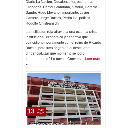
Diario La Nación
,
Ducatenzeiler
,
economía
,
Grondona
,
Héctor Grondona
,
historia
,
Horacio
Sande
,
Hugo Moyano
,
Importante
,
Javier
Cantero
,
Jorge Bottaro
,
Pedro Iso
,
política
,
Rodolfo Chisleanschi
La institución roja atraviesa una extensa crisis
institucional, económica y deportiva que
coincidió temporalmente con el retiro de Ricardo
Bochini pero tuvo origen en el descalabro
dirigencial.¿En qué momento se jodió
Independiente? La novela Convers…
Leer más
»
13
May
2022