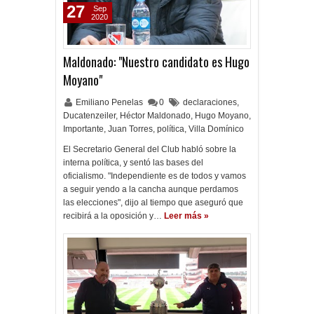
27
Sep
2020
Maldonado: "Nuestro candidato es Hugo
Moyano"
Emiliano Penelas
0
declaraciones
,
Ducatenzeiler
,
Héctor Maldonado
,
Hugo Moyano
,
Importante
,
Juan Torres
,
política
,
Villa Domínico
El Secretario General del Club habló sobre la
interna política, y sentó las bases del
oficialismo. "Independiente es de todos y vamos
a seguir yendo a la cancha aunque perdamos
las elecciones", dijo al tiempo que aseguró que
recibirá a la oposición y…
Leer más »