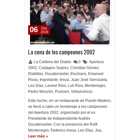
06
Dec
2019
La cena de los campeones 2002
La Caldera del Diablo
0
Apertura
2002
,
Castagno Suárez
,
Christian Gómez
,
Diablitas
,
Ducatenzeiler
,
Eluchans
,
Emanuel
Rivas
,
Importante
,
Insua
,
Juan José Serrizuela
,
Leo Díaz
,
Leonel Ríos
,
Luli Ríos
,
Montenegro
,
Pedro Monzón
,
Pusineri
,
Villavicencio
Esta noche, en un restaurante de Puerto Madero,
se llevó a cabo un homenaje a los campeones
del Apertura 2002, organizado por el ex
Presidente de Independiente Andrés
Ducatenzeiler. Con la presencia del Rolfi
Montenegro, Federico Insua, Leo Díaz, Jua…
Leer más »