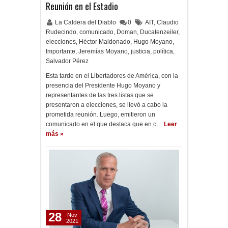
Reunión en el Estadio
La Caldera del Diablo
0
AIT
,
Claudio
Rudecindo
,
comunicado
,
Doman
,
Ducatenzeiler
,
elecciones
,
Héctor Maldonado
,
Hugo Moyano
,
Importante
,
Jeremías Moyano
,
justicia
,
política
,
Salvador Pérez
Esta tarde en el Libertadores de América, con la
presencia del Presidente Hugo Moyano y
representantes de las tres listas que se
presentaron a elecciones, se llevó a cabo la
prometida reunión. Luego, emitieron un
comunicado en el que destaca que en c…
Leer
más »
28
Nov
2021