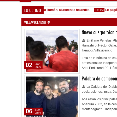
LO ULTIMO
 Lomónaco
Pocho Román, al ascenso holandés
Le pagó a Ol
1:14 PM
1:08 PM
VILLAVICENCIO
Nuevo cuerpo técni
Emiliano Penelas
Hanashiro
,
Héctor Galar
Tanucci
,
Villavicencio
Esta es la nómina de col
profesional de Independi
02
Jan
2020
Ariel Perticarari PF- H
Palabra de campeon
La Caldera del Diab
declaraciones
,
Insua
,
Ju
Acá están los principale
Apertura 2002, en la cena
Montenegro: "El Indepen
06
Dec
2019