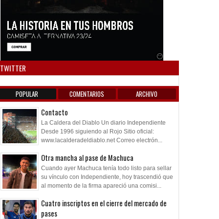
Anuncio SOICOS
TWITTER
POPULAR
COMENTARIOS
ARCHIVO
Contacto
La Caldera del Diablo Un diario Independiente
Desde 1996 siguiendo al Rojo Sitio oficial:
www.lacalderadeldiablo.net Correo electrón...
Otra mancha al pase de Machuca
Cuando ayer Machuca tenía todo listo para sellar
su vínculo con Independiente, hoy trascendió que
al momento de la firma apareció una comisi...
Cuatro inscriptos en el cierre del mercado de
pases