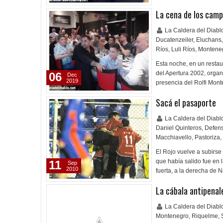
La cena de los cam
La Caldera del Diab
Ducatenzeiler
,
Eluchans
,
Ríos
,
Luli Ríos
,
Montene
Esta noche, en un resta
del Apertura 2002, organ
06
Dec
2019
presencia del Rolfi Mon
Sacá el pasaporte
La Caldera del Diab
Daniel Quinteros
,
Defens
Macchiavello
,
Pastoriza
,
El Rojo vuelve a subirse
que había salido fue en l
11
Sep
2010
fuerta, a la derecha de 
La cábala antipenal
La Caldera del Diab
Montenegro
,
Riquelme
,