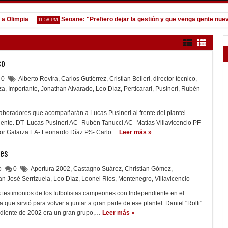
impia
Seoane: "Prefiero dejar la gestión y que venga gente nueva"
11:58 PM
co
0
Alberto Rovira
,
Carlos Gutiérrez
,
Cristian Belleri
,
director técnico
,
za
,
Importante
,
Jonathan Alvarado
,
Leo Díaz
,
Perticarari
,
Pusineri
,
Rubén
aboradores que acompañarán a Lucas Pusineri al frente del plantel
ente. DT- Lucas Pusineri AC- Rubén Tanucci AC- Matías Villavicencio PF-
éctor Galarza EA- Leonardo Díaz PS- Carlo…
Leer más »
es
lo
0
Apertura 2002
,
Castagno Suárez
,
Christian Gómez
,
an José Serrizuela
,
Leo Díaz
,
Leonel Ríos
,
Montenegro
,
Villavicencio
s testimonios de los futbolistas campeones con Independiente en el
 que sirvió para volver a juntar a gran parte de ese plantel. Daniel "Rolfi"
diente de 2002 era un gran grupo,…
Leer más »