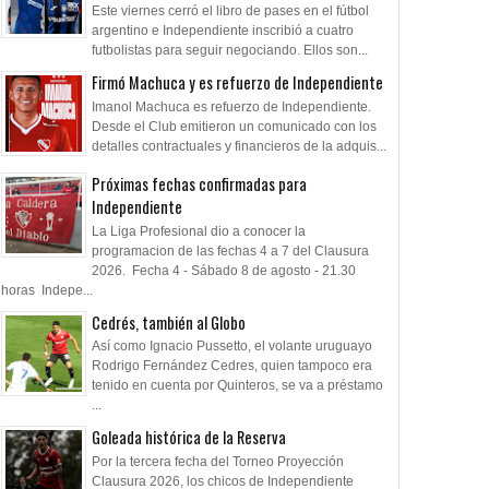
Este viernes cerró el libro de pases en el fútbol
argentino e Independiente inscribió a cuatro
futbolistas para seguir negociando. Ellos son...
Firmó Machuca y es refuerzo de Independiente
Imanol Machuca es refuerzo de Independiente.
Desde el Club emitieron un comunicado con los
detalles contractuales y financieros de la adquis...
Próximas fechas confirmadas para
Independiente
La Liga Profesional dio a conocer la
programacion de las fechas 4 a 7 del Clausura
2026. Fecha 4 - Sábado 8 de agosto - 21.30
horas Indepe...
Cedrés, también al Globo
Así como Ignacio Pussetto, el volante uruguayo
Rodrigo Fernández Cedres, quien tampoco era
tenido en cuenta por Quinteros, se va a préstamo
...
Goleada histórica de la Reserva
Por la tercera fecha del Torneo Proyección
Clausura 2026, los chicos de Independiente