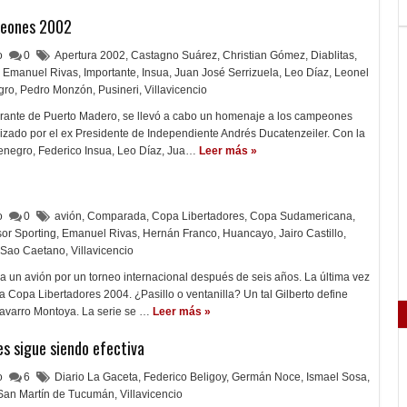
peones 2002
lo
0
Apertura 2002
,
Castagno Suárez
,
Christian Gómez
,
Diablitas
,
Emanuel Rivas
,
Importante
,
Insua
,
Juan José Serrizuela
,
Leo Díaz
,
Leonel
gro
,
Pedro Monzón
,
Pusineri
,
Villavicencio
urante de Puerto Madero, se llevó a cabo un homenaje a los campeones
izado por el ex Presidente de Independiente Andrés Ducatenzeiler. Con la
tenegro, Federico Insua, Leo Díaz, Jua…
Leer más »
lo
0
avión
,
Comparada
,
Copa Libertadores
,
Copa Sudamericana
,
or Sporting
,
Emanuel Rivas
,
Hernán Franco
,
Huancayo
,
Jairo Castillo
,
Sao Caetano
,
Villavicencio
 a un avión por un torneo internacional después de seis años. La última vez
a Copa Libertadores 2004. ¿Pasillo o ventanilla? Un tal Gilberto define
Navarro Montoya. La serie se …
Leer más »
es sigue siendo efectiva
lo
6
Diario La Gaceta
,
Federico Beligoy
,
Germán Noce
,
Ismael Sosa
,
San Martín de Tucumán
,
Villavicencio