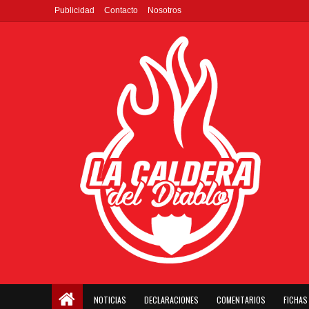
Publicidad
Contacto
Nosotros
NOTICIAS
DECLARACIONES
COMENTARIOS
FICHAS