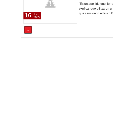
“Es un apellido que tien
explicar que utilizaron 
que sancionó Federico B
16
Feb
2009
1