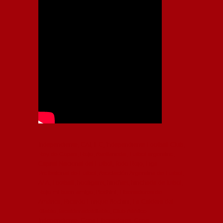
Independiente, CAI, IFC, Independiente Football Club,
Rey de Copas, Rojo, Avellaneda, Fútbol argentino,
Capital Nacional del Fútbol, Todo Rojo, Liga
Profesional de Fútbol, Asociación Argentina de Fútbol,
AFA, Football, hooligans, hinchas, hinchada de fútbol,
Rojo mi buen amigo, Bochini, Libertadores de
América, Ricardo Enrique Bochini, La Caldera del
Diablo, lacalderadeldiablo, Club Atlético
Independiente, Copa Libertadores, Copa