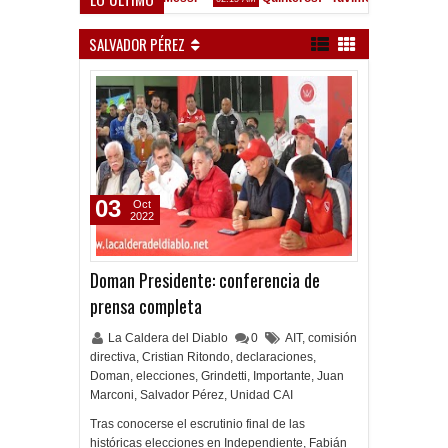
Convocados ante el Calamar
M
SALVADOR PÉREZ
03
Oct
2022
Doman Presidente: conferencia de
prensa completa
La Caldera del Diablo
0
AIT
,
comisión
directiva
,
Cristian Ritondo
,
declaraciones
,
Doman
,
elecciones
,
Grindetti
,
Importante
,
Juan
Marconi
,
Salvador Pérez
,
Unidad CAI
Tras conocerse el escrutinio final de las
históricas elecciones en Independiente, Fabián