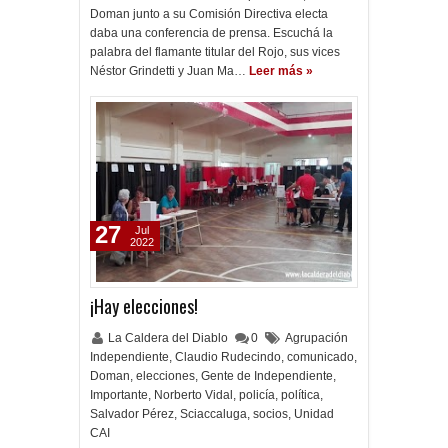
Doman junto a su Comisión Directiva electa
daba una conferencia de prensa. Escuchá la
palabra del flamante titular del Rojo, sus vices
Néstor Grindetti y Juan Ma…
Leer más »
27
Jul
2022
¡Hay elecciones!
La Caldera del Diablo
0
Agrupación
Independiente
,
Claudio Rudecindo
,
comunicado
,
Doman
,
elecciones
,
Gente de Independiente
,
Importante
,
Norberto Vidal
,
policía
,
política
,
Salvador Pérez
,
Sciaccaluga
,
socios
,
Unidad
CAI