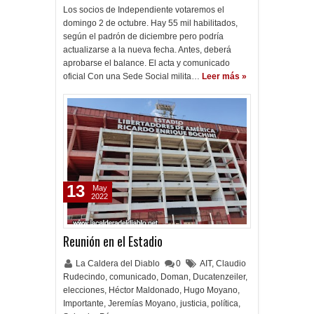
Los socios de Independiente votaremos el
domingo 2 de octubre. Hay 55 mil habilitados,
según el padrón de diciembre pero podría
actualizarse a la nueva fecha. Antes, deberá
aprobarse el balance. El acta y comunicado
oficial Con una Sede Social milita…
Leer más »
13
May
2022
Reunión en el Estadio
La Caldera del Diablo
0
AIT
,
Claudio
Rudecindo
,
comunicado
,
Doman
,
Ducatenzeiler
,
elecciones
,
Héctor Maldonado
,
Hugo Moyano
,
Importante
,
Jeremías Moyano
,
justicia
,
política
,