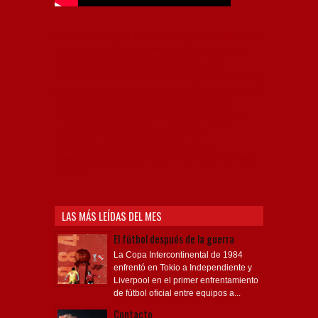
Independiente, CAI, IFC, Independiente Football Club,
Rey de Copas, Rojo, Avellaneda, Fútbol argentino,
Capital Nacional del Fútbol, Todo Rojo, Liga
Profesional de Fútbol, Asociación Argentina de Fútbol,
AFA, Football, hooligans, hinchas, hinchada de fútbol,
Rojo mi buen amigo, Bochini, Libertadores de
América, Ricardo Enrique Bochini, La Caldera del
Diablo, lacalderadeldiablo, Club Atlético
Independiente, Copa Libertadores, Copa
Sudamericana, Soy del Rojo, #TodoRojo, YouTube,
Videos,
LAS MÁS LEÍDAS DEL MES
El fútbol después de la guerra
La Copa Intercontinental de 1984
enfrentó en Tokio a Independiente y
Liverpool en el primer enfrentamiento
de fútbol oficial entre equipos a...
Contacto