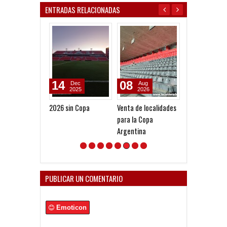
ENTRADAS RELACIONADAS
14
08
07
Dec
Aug
Aug
2025
2026
2026
2026 sin Copa
Venta de localidades
Pocho Román, 
para la Copa
ascenso holan
Argentina
PUBLICAR UN COMENTARIO
Emoticon