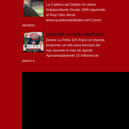
La Caldera del Diablo Un diario
Independiente Desde 1996 siguiendo
al Rojo Sitio oficial:
www.lacalderadeldiablo.net Correo
electrón...
Caminando, de Irlanda a Avellaneda
Desde La Peña 325 Rojos en Irlanda,
proponen un reto para hinchas del
rojo durante el mes de agosto.
Aproximadamente 15 millones de
pasos s...