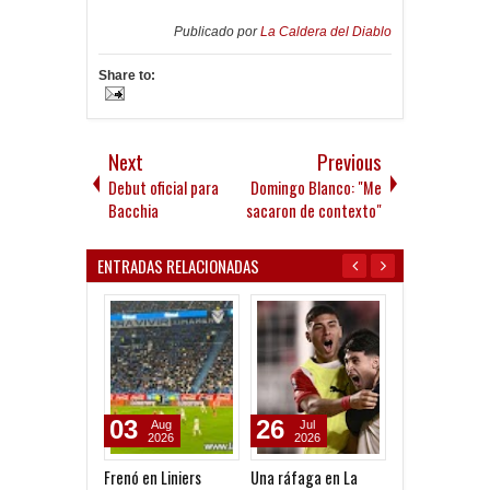
Publicado por
La Caldera del Diablo
Share to:
Next
Previous
Debut oficial para
Domingo Blanco: "Me
Bacchia
sacaron de contexto"
ENTRADAS RELACIONADAS
03
26
12
Aug
Jul
May
2026
2026
2026
Frenó en Liniers
Una ráfaga en La
Un semestre gr