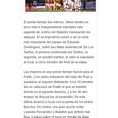
El primer tiempo fue intenso, Vélez mostró un
poco más e Independiente intentaba salir
jugando de contra con Batallini manejando los
ataques. El ex Argentinos volvió a ser la carta
más importante del equipo de Eduardo
Domínguez, sufrió dos faltas violentas de De Los
Santos, la primera condonada por Delfino, la
segunda, un pisotón hartero, le valió la expulsión
al local, a cinco minutos del final de la etapa.
Las mejores en ese primer tiempo fueron para el
Fortín, y los palos estuvieron del lado del Rojo y
ayudaron al arquero debutante. A los 18 minutos
fue un cabezazo de Pratto el que se estrelló
directo en el parante derecho, y a los 30 otro
testazo de Bouzat fue al travesaño. En esta
última alcanzó a rozar con la punta de los dedos
Bacchia. De contra, una gran acción entre
Leandro Fernández y Batallini que definió mal
Roa, y luego sobre la hora un remate de Bata