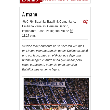
cho Román, al ascenso holandés
A mano
0
Bacchia
,
Batallini
,
Comentario
,
Emiliano Penelas
,
Germán Delfino
,
Importante
,
Laso
,
Pellegrino
,
Vélez
11:27 p.m.
Vélez e Independiente no se sacaron ventajas
en Liniers y empataron sin goles. Delfino expulsó
uno por lado, Laso en el Rojo, que dejó una
buena imagen cuando hubo que luchar pero
sigue careciendo potencia en la ofensiva.
Batallini, nuevamente figura.