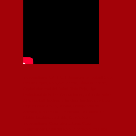
Independiente, CAI, IFC, Independiente Football Club,
Rey de Copas, Rojo, Avellaneda, Fútbol argentino,
Capital Nacional del Fútbol, Todo Rojo, Liga
Profesional de Fútbol, Asociación Argentina de Fútbol,
AFA, Football, hooligans, hinchas, hinchada de fútbol,
Rojo mi buen amigo, Bochini, Libertadores de
América, Ricardo Enrique Bochini, La Caldera del
Diablo, lacalderadeldiablo, Club Atlético
Independiente, Copa Libertadores, Copa
Sudamericana, Soy del Rojo, #TodoRojo, YouTube,
Videos,