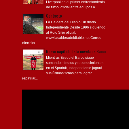
Liverpool en el primer enfrentamiento
de fútbol oficial entre equipos a...
Contacto
La Caldera del Diablo Un diario
Independiente Desde 1996 siguiendo
al Rojo Sitio oficial:
www.lacalderadeldiablo.net Correo
electrón...
Nuevo capítulo de la novela de Barco
Mientras Esequiel Barco sigue
sumando minutos y reconocimientos
en el Spartak, Independiente jugará
sus últimas fichas para lograr
repatriar...