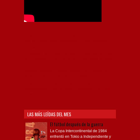
Independiente, CAI, IFC, Independiente Football Club,
Rey de Copas, Rojo, Avellaneda, Fútbol argentino,
Capital Nacional del Fútbol, Todo Rojo, Liga
Profesional de Fútbol, Asociación Argentina de Fútbol,
AFA, Football, hooligans, hinchas, hinchada de fútbol,
Rojo mi buen amigo, Bochini, Libertadores de
América, Ricardo Enrique Bochini, La Caldera del
Diablo, lacalderadeldiablo, Club Atlético
Independiente, Copa Libertadores, Copa
Sudamericana, Soy del Rojo, #TodoRojo, YouTube,
Videos,
LAS MÁS LEÍDAS DEL MES
El fútbol después de la guerra
La Copa Intercontinental de 1984
enfrentó en Tokio a Independiente y