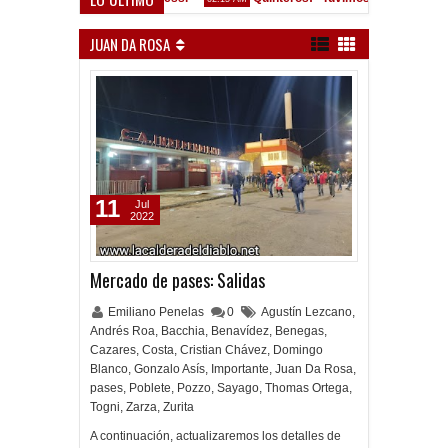
Convocados ante el Calamar
JUAN DA ROSA
11
Jul
2022
Mercado de pases: Salidas
Emiliano Penelas
0
Agustín Lezcano
,
Andrés Roa
,
Bacchia
,
Benavídez
,
Benegas
,
Cazares
,
Costa
,
Cristian Chávez
,
Domingo
Blanco
,
Gonzalo Asís
,
Importante
,
Juan Da Rosa
,
pases
,
Poblete
,
Pozzo
,
Sayago
,
Thomas Ortega
,
Togni
,
Zarza
,
Zurita
A continuación, actualizaremos los detalles de