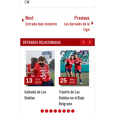
Next
Previous
Entrada más reciente
Los dorsales de la
Liga
ENTRADAS RELACIONADAS
13
25
23
Oct
May
Jul
2024
2024
2026
Goleada de Las
Triunfo de Las
Último ensayo
Diablas
Diablas en el Bajo
Laferrere
Belgrano