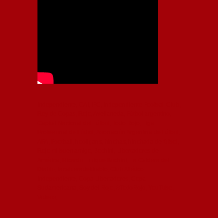
Independiente, CAI, IFC, Independiente Football Club,
Rey de Copas, Rojo, Avellaneda, Fútbol argentino,
Capital Nacional del Fútbol, Todo Rojo, Liga
Profesional de Fútbol, Asociación Argentina de Fútbol,
AFA, Football, hooligans, hinchas, hinchada de fútbol,
Rojo mi buen amigo, Bochini, Libertadores de
América, Ricardo Enrique Bochini, La Caldera del
Diablo, lacalderadeldiablo, Club Atlético
Independiente, Copa Libertadores, Copa
Sudamericana, Soy del Rojo, #TodoRojo, YouTube,
Videos,