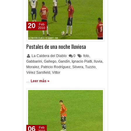
20
Feb
2010
Postales de una noche lluviosa
La Caldera del Diablo
0
foto
,
Gabbarini
,
Gallego
,
Gandín
,
Ignacio Piatti
,
lluvia
,
Moralez
,
Patricio Rodríguez
,
Silvera
,
Tuzzio
,
Vélez Sarsfield
,
Vittor
…
Leer más »
06
Feb