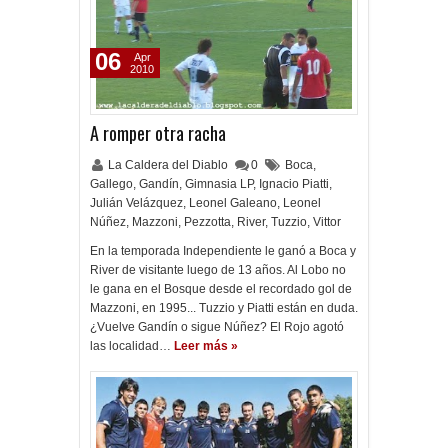
06
Apr
2010
A romper otra racha
La Caldera del Diablo
0
Boca
,
Gallego
,
Gandín
,
Gimnasia LP
,
Ignacio Piatti
,
Julián Velázquez
,
Leonel Galeano
,
Leonel
Núñez
,
Mazzoni
,
Pezzotta
,
River
,
Tuzzio
,
Vittor
En la temporada Independiente le ganó a Boca y
River de visitante luego de 13 años. Al Lobo no
le gana en el Bosque desde el recordado gol de
Mazzoni, en 1995... Tuzzio y Piatti están en duda.
¿Vuelve Gandín o sigue Núñez? El Rojo agotó
las localidad…
Leer más »