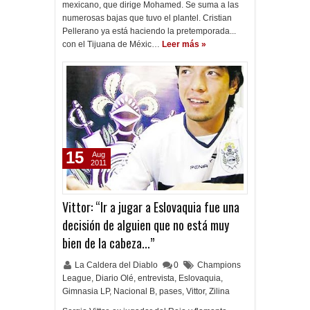
mexicano, que dirige Mohamed. Se suma a las
numerosas bajas que tuvo el plantel. Cristian
Pellerano ya está haciendo la pretemporada...
con el Tijuana de Méxic…
Leer más »
15
Aug
2011
Vittor: “Ir a jugar a Eslovaquia fue una
decisión de alguien que no está muy
bien de la cabeza...”
La Caldera del Diablo
0
Champions
League
,
Diario Olé
,
entrevista
,
Eslovaquia
,
Gimnasia LP
,
Nacional B
,
pases
,
Vittor
,
Zilina