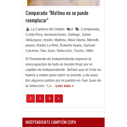
Comparada: "Matheu no se puede
reemplazar"
La Caldera del Diablo
0
Comparada
,
Costa Rica
,
declaraciones
,
Gallego
,
Julián
Velázquez
,
lesión
,
Matheu
,
Maxi Ojeda
,
Menotti
,
pases
,
Radio La Red
,
Roberto Ayala
,
Samuel
Cáceres
,
San Juan
,
Selección
,
Tuzzio
,
Vittor
El Presidente de Independiente expresó la
preocupación de todo el mundo Rojo por el
capitán de Independiente. Señaló que el Club no
traería a nadie para cubrir su puesto, y de paso
tiró algunos palitos por el partido en San Juan de
la Selección. “Lo…
Leer más »
1
2
3
»
INDEPENDIENTE CAMPEÓN COPA