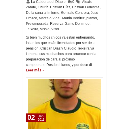
La Caldera del Diablo
0
Alexis
Zárate
,
Churín
,
Cristian Díaz
,
Cristian Ledesma
,
De la cuna al infierno
,
Gonzalo Contrera
,
José
Orozco
,
Marcelo Vidal
,
Martín Benítez
,
plantel
,
Pretemporada
,
Reserva
,
Santo Domingo
,
Teixeira
,
Vissio
,
Vittor
Si bien muchos chicos ya están entrenando,
faltan los que están licenciados por ser de la
pensión. Cristian Díaz y Claudio Teixeira ya
tienen a sus muchachos para arrancar con la
preparación de cara al próximo
campeonato.Desde el lunes, y por doce dí…
Leer más »
02
Jan
2011