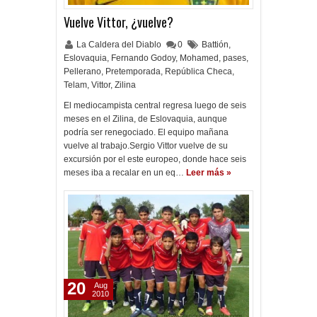
Vuelve Vittor, ¿vuelve?
La Caldera del Diablo
0
Battión
,
Eslovaquia
,
Fernando Godoy
,
Mohamed
,
pases
,
Pellerano
,
Pretemporada
,
República Checa
,
Telam
,
Vittor
,
Zilina
El mediocampista central regresa luego de seis
meses en el Zilina, de Eslovaquia, aunque
podría ser renegociado. El equipo mañana
vuelve al trabajo.Sergio Vittor vuelve de su
excursión por el este europeo, donde hace seis
meses iba a recalar en un eq…
Leer más »
20
Aug
2010