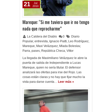
21
Jul
2010
Mareque: “Si me tuviera que ir no tengo
nada que reprocharme”
La Caldera del Diablo
0
Diario
Popular
,
entrevista
,
Ignacio Piatti
,
Leo Rodríguez
,
Mareque
,
Maxi Velázquez
,
Mlada Boleslav
,
Parra
,
pases
,
República Checa
,
Vittor
La llegada de Maximiliano Velázquez le abre la
puerta de salida de Independiente a Lucas
Mareque, quien no sería titular. El defensor
analizará las ofertas para irse del Rojo. Las
cosas están claras y no hay que fijar mucho la
vista para darse cuenta…
Leer más »