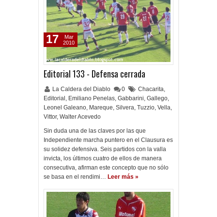
17
Mar
2010
Editorial 133 - Defensa cerrada
La Caldera del Diablo
0
Chacarita
,
Editorial
,
Emiliano Penelas
,
Gabbarini
,
Gallego
,
Leonel Galeano
,
Mareque
,
Silvera
,
Tuzzio
,
Vella
,
Vittor
,
Walter Acevedo
Sin duda una de las claves por las que
Independiente marcha puntero en el Clausura es
su solidez defensiva. Seis partidos con la valla
invicta, los últimos cuatro de ellos de manera
consecutiva, afirman este concepto que no sólo
se basa en el rendimi…
Leer más »