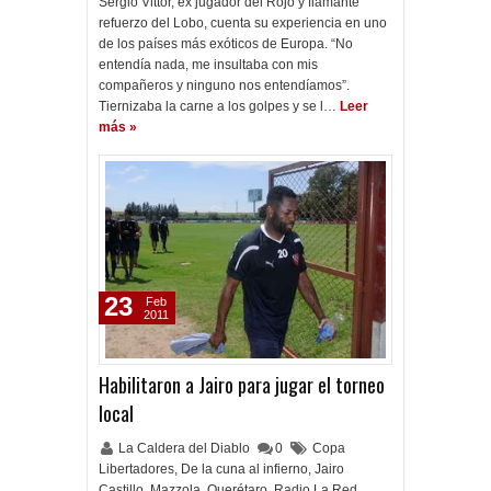
Sergio Vittor, ex jugador del Rojo y flamante
refuerzo del Lobo, cuenta su experiencia en uno
de los países más exóticos de Europa. “No
entendía nada, me insultaba con mis
compañeros y ninguno nos entendíamos”.
Tiernizaba la carne a los golpes y se l…
Leer
más »
23
Feb
2011
Habilitaron a Jairo para jugar el torneo
local
La Caldera del Diablo
0
Copa
Libertadores
,
De la cuna al infierno
,
Jairo
Castillo
,
Mazzola
,
Querétaro
,
Radio La Red
,