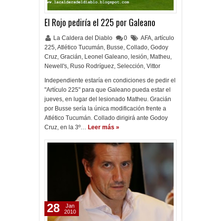
El Rojo pediría el 225 por Galeano
La Caldera del Diablo
0
AFA
,
artículo
225
,
Atlético Tucumán
,
Busse
,
Collado
,
Godoy
Cruz
,
Gracián
,
Leonel Galeano
,
lesión
,
Matheu
,
Newell's
,
Ruso Rodríguez
,
Selección
,
Vittor
Independiente estaría en condiciones de pedir el
"Artículo 225" para que Galeano pueda estar el
jueves, en lugar del lesionado Matheu. Gracián
por Busse sería la única modificación frente a
Atlético Tucumán. Collado dirigirá ante Godoy
Cruz, en la 3º…
Leer más »
28
Jan
2010