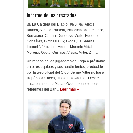
Informe de los prestados
La Caldera del Diablo
0
Alexis
Blanco
,
Atlético Rafaela
,
Barcelona de Ecuador
,
Bursaspor
,
Churín
,
Deportivo Merlo
,
Federico
González
,
Gimnasia LP
,
Gioda
,
La Serena
,
Leonel Núñez
,
Los Andes
,
Marcelo Vidal
,
Moreira
,
Oyola
,
Quilmes
,
Vissio
,
Vittor
,
Zilina
Un repaso de los jugadores del Rojo a préstamo
en otros equipos y sus rendimientos, producido
por la web oficial del Club. Sergio Vittor no fue a
República Checa, sino a Eslovaquia...Desde
hace tiempo que Matías Oyola es uno de los
referentes del Bar…
Leer más »