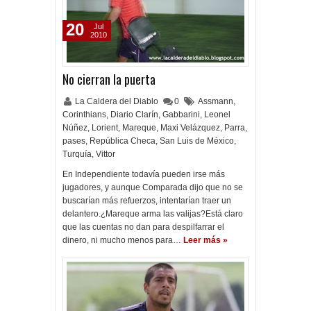
20
Jul
2010
No cierran la puerta
La Caldera del Diablo
0
Assmann
,
Corinthians
,
Diario Clarín
,
Gabbarini
,
Leonel
Núñez
,
Lorient
,
Mareque
,
Maxi Velázquez
,
Parra
,
pases
,
República Checa
,
San Luis de México
,
Turquía
,
Vittor
En Independiente todavía pueden irse más
jugadores, y aunque Comparada dijo que no se
buscarían más refuerzos, intentarían traer un
delantero.¿Mareque arma las valijas?Está claro
que las cuentas no dan para despilfarrar el
dinero, ni mucho menos para…
Leer más »