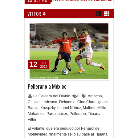
VITTOR
12
Jul
2012
Pellerano a México
La Caldera del Diablo
0
Argachá
,
Cristian Ledesma
,
Delmonte
,
Gino Clara
,
Ignacio
Barcia
,
Kruspzky
,
Leonel Núñez
,
Matheu
,
Milito
,
Mohamed
,
Parra
,
pases
,
Pellerano
,
Tijuana
,
Vittor
El volante, que era seguido por Peñarol de
Montevideo, finalmente selló su pase al Tijuana