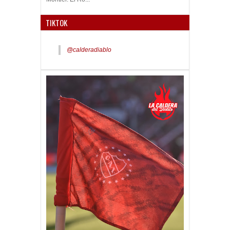
TIKTOK
@calderadiablo