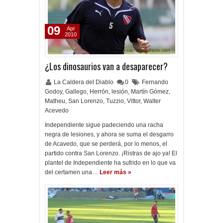
09
Apr
2010
¿Los dinosaurios van a desaparecer?
La Caldera del Diablo
0
Fernando
Godoy
,
Gallego
,
Herrón
,
lesión
,
Martín Gómez
,
Matheu
,
San Lorenzo
,
Tuzzio
,
Vittor
,
Walter
Acevedo
Independiente sigue padeciendo una racha
negra de lesiones, y ahora se suma el desgarro
de Acavedo, que se perderá, por lo menos, el
partido contra San Lorenzo. ¡Ristras de ajo ya! El
plantel de Independiente ha sufrido en lo que va
del certamen una…
Leer más »