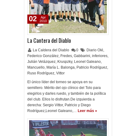
02
Apr
2010
La Cantera del Diablo
La Caldera del Diablo
0
Diario Olé
,
Federico González
,
Fredes
,
Gabbarini
,
inferiores
,
Julián Velázquez
,
Kruspzky
,
Leonel Galeano
,
Mancuello
,
María L. Balonga
,
Patricio Rodríguez
,
Ruso Rodríguez
,
Vittor
El único líder del torneo se apoya en su
semillero. Mérito del ojo clínico del Tolo para
elegirlos y darles ruedo, y también de la política
del club. Ellos lo disfrutan.De izquierda a
derecha: Sergio Vittor, Patricio y Diego
Rodríguez,Leonel Galeano,…
Leer más »