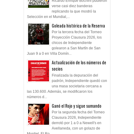
Ricardo Enrique Bochini pudieron
verse casi diez banderas
replicando la que mostró la
Selección en el Mundial,...
Goleada histórica de la Reserva
Por la tercera fecha del Torneo
Proyección Clausura 2026, los
chicos de Independiente
golearon a San Martín de San
Juan 9 a 0 en Villa Domín...
Actualización de los números de
socios
Finalizada la depuración del
padrón, Independiente quedó con
una masa societaria cercana a
las 130.600. Además, se modificaron los
números d...
Ganó el Rojo y sigue sumando
Por la segunda fecha del Torneo
Clausura 2026, Independiente
derrotó por 1 a 0 a Newell's en
Avellaneda, con un golazo de
Montiel. El Ro...