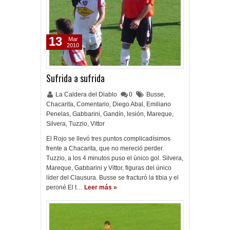
13
Mar
2010
Sufrida a sufrida
La Caldera del Diablo
0
Busse
,
Chacarita
,
Comentario
,
Diego Abal
,
Emiliano
Penelas
,
Gabbarini
,
Gandín
,
lesión
,
Mareque
,
Silvera
,
Tuzzio
,
Vittor
El Rojo se llevó tres puntos complicadísimos
frente a Chacarita, que no mereció perder.
Tuzzio, a los 4 minutos puso el único gol. Silvera,
Mareque, Gabbarini y Vittor, figuras del único
líder del Clausura. Busse se fracturó la tibia y el
peroné.El t…
Leer más »