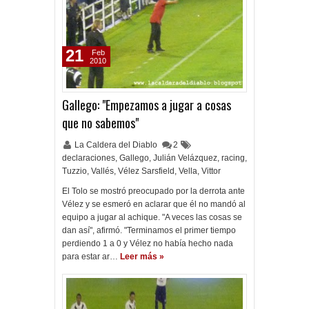
21
Feb
2010
Gallego: "Empezamos a jugar a cosas
que no sabemos"
La Caldera del Diablo
2
declaraciones
,
Gallego
,
Julián Velázquez
,
racing
,
Tuzzio
,
Vallés
,
Vélez Sarsfield
,
Vella
,
Vittor
El Tolo se mostró preocupado por la derrota ante
Vélez y se esmeró en aclarar que él no mandó al
equipo a jugar al achique. "A veces las cosas se
dan así", afirmó. "Terminamos el primer tiempo
perdiendo 1 a 0 y Vélez no había hecho nada
para estar ar…
Leer más »