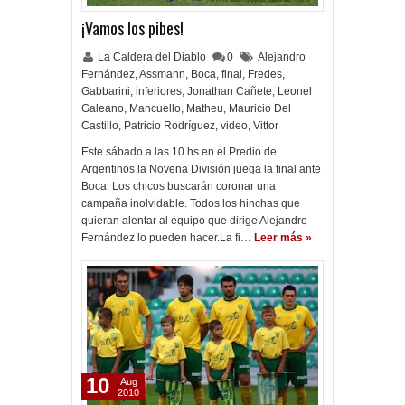
¡Vamos los pibes!
La Caldera del Diablo
0
Alejandro
Fernández
,
Assmann
,
Boca
,
final
,
Fredes
,
Gabbarini
,
inferiores
,
Jonathan Cañete
,
Leonel
Galeano
,
Mancuello
,
Matheu
,
Mauricio Del
Castillo
,
Patricio Rodríguez
,
video
,
Vittor
Este sábado a las 10 hs en el Predio de
Argentinos la Novena División juega la final ante
Boca. Los chicos buscarán coronar una
campaña inolvidable. Todos los hinchas que
quieran alentar al equipo que dirige Alejandro
Fernández lo pueden hacer.La fi…
Leer más »
10
Aug
2010