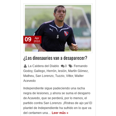
09
Apr
2010
¿Los dinosaurios van a desaparecer?
La Caldera del Diablo
0
Fernando
Godoy
,
Gallego
,
Herrón
,
lesión
,
Martín Gómez
,
Matheu
,
San Lorenzo
,
Tuzzio
,
Vittor
,
Walter
Acevedo
Independiente sigue padeciendo una racha
negra de lesiones, y ahora se suma el desgarro
de Acavedo, que se perderá, por lo menos, el
partido contra San Lorenzo. ¡Ristras de ajo ya! El
plantel de Independiente ha sufrido en lo que va
del certamen una…
Leer más »