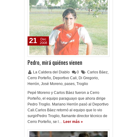
21
Dec
2008
Pedro, mirá quiénes vienen
La Caldera del Diablo
0
Carlos Báez
,
Cerro Porteño
,
Deportivo Cali
,
Di Gregorio
,
Herrón
,
José Moreno
,
pases
,
Troglio
Pepé Moreno y Carlos Báez fueron a Cerro
Porteño, el equipo paraguayo que ahora dirige
Pedro Troglio. Mariano Herrón pasó al Deportivo
Cali.Carlos Báez retornó al equipo que lo vio
surgirPedro Troglio, flamante director técnico de
Cerro Porteño, se l…
Leer más »