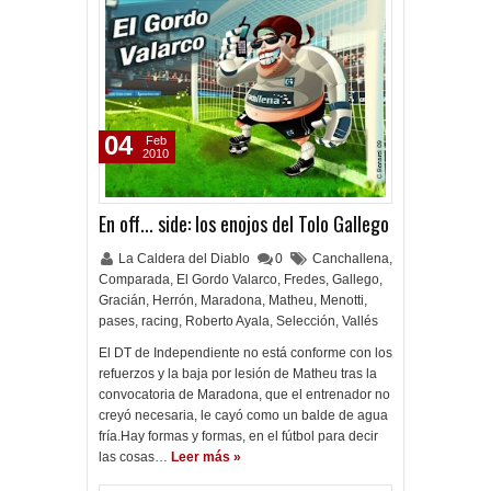
04
Feb
2010
En off... side: los enojos del Tolo Gallego
La Caldera del Diablo
0
Canchallena
,
Comparada
,
El Gordo Valarco
,
Fredes
,
Gallego
,
Gracián
,
Herrón
,
Maradona
,
Matheu
,
Menotti
,
pases
,
racing
,
Roberto Ayala
,
Selección
,
Vallés
El DT de Independiente no está conforme con los
refuerzos y la baja por lesión de Matheu tras la
convocatoria de Maradona, que el entrenador no
creyó necesaria, le cayó como un balde de agua
fría.Hay formas y formas, en el fútbol para decir
las cosas…
Leer más »