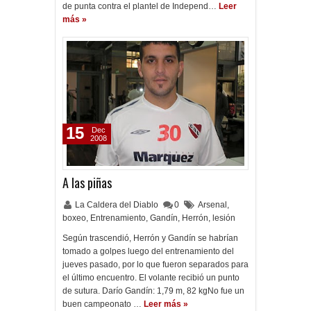
de punta contra el plantel de Independ…
Leer
más »
15
Dec
2008
A las piñas
La Caldera del Diablo
0
Arsenal
,
boxeo
,
Entrenamiento
,
Gandín
,
Herrón
,
lesión
Según trascendió, Herrón y Gandín se habrían
tomado a golpes luego del entrenamiento del
jueves pasado, por lo que fueron separados para
el último encuentro. El volante recibió un punto
de sutura. Darío Gandín: 1,79 m, 82 kgNo fue un
buen campeonato …
Leer más »