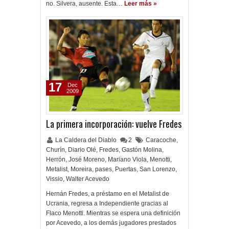
no. Silvera, ausente. Esta…
Leer más »
17
Dec
2009
La primera incorporación: vuelve Fredes
La Caldera del Diablo
2
Caracoche
,
Churín
,
Diario Olé
,
Fredes
,
Gastón Molina
,
Herrón
,
José Moreno
,
Mariano Viola
,
Menotti
,
Metalist
,
Moreira
,
pases
,
Puertas
,
San Lorenzo
,
Vissio
,
Walter Acevedo
Hernán Fredes, a préstamo en el Metalist de
Ucrania, regresa a Independiente gracias al
Flaco Menotti. Mientras se espera una definición
por Acevedo, a los demás jugadores prestados