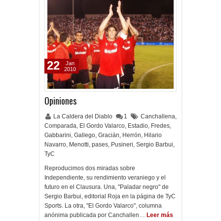
22
Jan
2010
Opiniones
La Caldera del Diablo
1
Canchallena
,
Comparada
,
El Gordo Valarco
,
Estadio
,
Fredes
,
Gabbarini
,
Gallego
,
Gracián
,
Herrón
,
Hilario
Navarro
,
Menotti
,
pases
,
Pusineri
,
Sergio Barbui
,
TyC
Reproducimos dos miradas sobre
Independiente, su rendimiento veraniego y el
futuro en el Clausura. Una, "Paladar negro" de
Sergio Barbui, editorial Roja en la página de TyC
Sports. La otra, "El Gordo Valarco", columna
anónima publicada por Canchallen…
Leer más