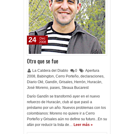
24
Dec
2008
Otro que se fue
La Caldera del Diablo
0
Apertura
2008
,
Babington
,
Cerro Porteño
,
declaraciones
,
Diario Olé
,
Gandín
,
Grisales
,
Herrón
,
Huracán
,
José Moreno
,
pases
,
Steaua Bucarest
Darío Gandín se transformó ayer en el nuevo
refuerzo de Huracán, club al que pasó a
préstamo por un año. Nuevos problemas con los
colombianos: Moreno no quiere ir a Cerro
Porteño y Grisales aún no define su futuro...En su
afán por reducir la lista de…
Leer más »