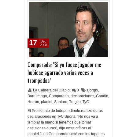
17
Dec
2008
Comparada: "Si yo fuese jugador me
hubiese agarrado varias veces a
trompadas"
La Caldera del Diablo
0
Borghi
,
Burruchaga
,
Comparada
,
declaraciones
,
Gandín
,
Herrón
,
plantel
,
Santoro
,
Troglio
,
TyC
El Presidente de Independiente realizó duras
declaraciones en TyC Sports. “No nos va a
temblar la mano si tenemos que tomar
decisiones duras”, dijo entre críticas al
plantel.Julio Comparada salió con los tapones