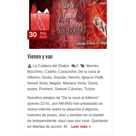
30
May
2010
Vienen y van
La Caldera del Diablo
0
Berriex
,
Bocchino
,
Calello
,
Caracoche
,
De la cuna al
infierno
,
Gioda
,
Gracián
,
Herrón
,
Ignacio Piatti
,
Ismael Sosa
,
Magán
,
Mariano Viola
,
Oyola
,
pases
,
Pusineri
,
Samuel Cáceres
,
Tuzzio
Nuestros amigos de "De la cuna al Infierno"
(jueves 22 hs., por AM 840) han preparado un
nuevo informe sobre la situación d algunos
rumores de pases, idas y venidas en el plantel
de Independiente. Aquí caso por caso. Quedarán
en libertad de acción: M…
Leer más »