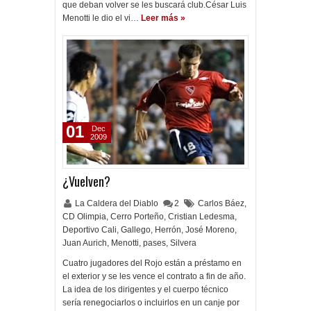
que deban volver se les buscará club.César Luis
Menotti le dio el vi…
Leer más »
01
Dec
2009
¿Vuelven?
La Caldera del Diablo
2
Carlos Báez
,
CD Olimpia
,
Cerro Porteño
,
Cristian Ledesma
,
Deportivo Cali
,
Gallego
,
Herrón
,
José Moreno
,
Juan Aurich
,
Menotti
,
pases
,
Silvera
Cuatro jugadores del Rojo están a préstamo en
el exterior y se les vence el contrato a fin de año.
La idea de los dirigentes y el cuerpo técnico
sería renegociarlos o incluirlos en un canje por