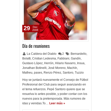
29
Dec
2008
Día de reuniones
La Caldera del Diablo
2
Bernardello
,
Bolatti
,
Cristian Ledesma
,
Fabbiani
,
Gandín
,
Gustavo López
,
Herrón
,
Hilario Navarro
,
Insua
,
Jonathan Botinelli
,
José Moreno
,
Machín
,
Matheu
,
pases
,
Renzo Pérez
,
Santoro
,
Tuzzio
Hoy se juntará nuevamente el Consejo de Fútbol
Profesional del Club para seguir avanzando en
el tema refuerzos. Pepé Santoro quiere que se
resuelva lo antes posible, y poder contar con los
nuevos para la pretemporada. Más rumores de
idas y venidas.To…
Leer más »