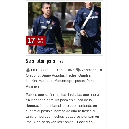
17
Dec
2008
Se anotan para irse
La Caldera del Diablo
2
Assmann
,
Di
Gregorio
,
Diario Popular
,
Fredes
,
Gandín
,
Herrón
,
Mareque
,
Montenegro
,
pases
,
Porto
,
Pusineri
Parece que serán muchas las bajas que habrá
en Independiente, un poco en busca de la
depuración del plantel, otro poco teniendo en
cuenta el posible ingreso de dinero fresco, y
también porque muchos jugadores piensan en
irse. Y no se salvan los nombr…
Leer más »