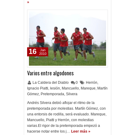
»
16
Jan
2010
Varios entre algodones
La Caldera del Diablo
0
Herrón
,
Ignacio Piatti
,
lesión
,
Mancuello
,
Mareque
,
Martín
Gómez
,
Pretemporada
,
Silvera
Andrés Silvera debió aflojar el ritmo de la
pretemporada por molestias. Martín Gómez, con
una entorsis de rodilla, será evaluado. Mareque,
Mancuello, Piatti y Herrón, con molestias
varias.El rigor de la pretemporada empezó a
hacerse notar entre los j…
Leer más »