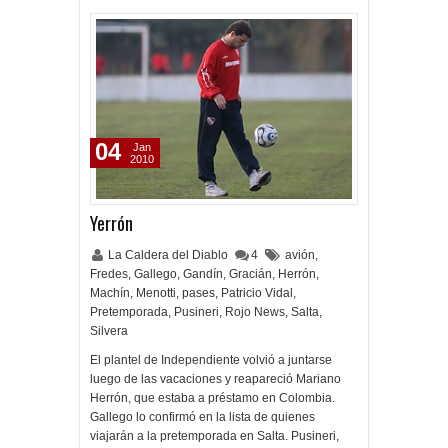
04
Jan
2010
Yerrón
La Caldera del Diablo
4
avión
,
Fredes
,
Gallego
,
Gandín
,
Gracián
,
Herrón
,
Machín
,
Menotti
,
pases
,
Patricio Vidal
,
Pretemporada
,
Pusineri
,
Rojo News
,
Salta
,
Silvera
El plantel de Independiente volvió a juntarse
luego de las vacaciones y reapareció Mariano
Herrón, que estaba a préstamo en Colombia.
Gallego lo confirmó en la lista de quienes
viajarán a la pretemporada en Salta. Pusineri,