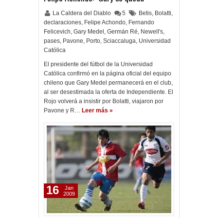
La Caldera del Diablo
5
Betis
,
Bolatti
,
declaraciones
,
Felipe Achondo
,
Fernando
Felicevich
,
Gary Medel
,
Germán Ré
,
Newell's
,
pases
,
Pavone
,
Porto
,
Sciaccaluga
,
Universidad
Católica
El presidente del fútbol de la Universidad
Católica confirmó en la página oficial del equipo
chileno que Gary Medel permanecerá en el club,
al ser desestimada la oferta de Independiente. El
Rojo volverá a insistir por Bolatti, viajaron por
Pavone y R…
Leer más »
16
Jan
2009