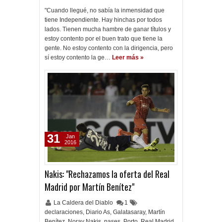
"Cuando llegué, no sabía la inmensidad que
tiene Independiente. Hay hinchas por todos
lados. Tienen mucha hambre de ganar títulos y
estoy contento por el buen trato que tiene la
gente. No estoy contento con la dirigencia, pero
sí estoy contento la ge…
Leer más »
31
Jan
2016
Nakis: "Rechazamos la oferta del Real
Madrid por Martín Benítez"
La Caldera del Diablo
1
declaraciones
,
Diario As
,
Galatasaray
,
Martín
Benítez
,
Noray Nakis
,
pases
,
Porto
,
Real Madrid