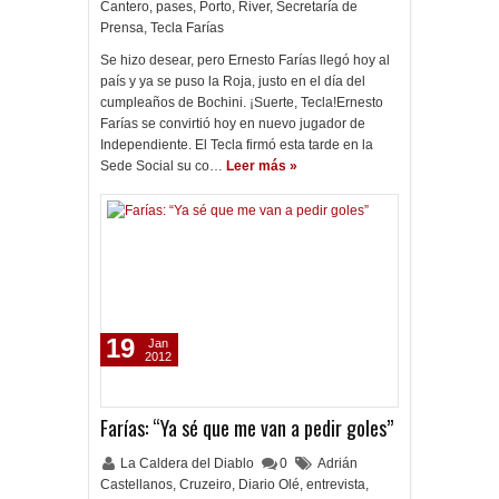
Cantero
,
pases
,
Porto
,
River
,
Secretaría de
Prensa
,
Tecla Farías
Se hizo desear, pero Ernesto Farías llegó hoy al
país y ya se puso la Roja, justo en el día del
cumpleaños de Bochini. ¡Suerte, Tecla!Ernesto
Farías se convirtió hoy en nuevo jugador de
Independiente. El Tecla firmó esta tarde en la
Sede Social su co…
Leer más »
19
Jan
2012
Farías: “Ya sé que me van a pedir goles”
La Caldera del Diablo
0
Adrián
Castellanos
,
Cruzeiro
,
Diario Olé
,
entrevista
,