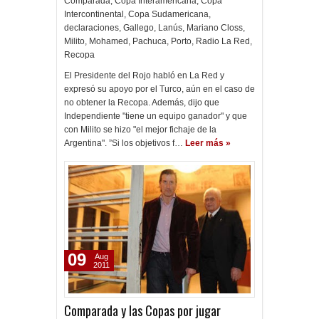
Comparada
,
Copa Interamericana
,
Copa
Intercontinental
,
Copa Sudamericana
,
declaraciones
,
Gallego
,
Lanús
,
Mariano Closs
,
Milito
,
Mohamed
,
Pachuca
,
Porto
,
Radio La Red
,
Recopa
El Presidente del Rojo habló en La Red y
expresó su apoyo por el Turco, aún en el caso de
no obtener la Recopa. Además, dijo que
Independiente "tiene un equipo ganador" y que
con Milito se hizo "el mejor fichaje de la
Argentina". ”Si los objetivos f…
Leer más »
09
Aug
2011
Comparada y las Copas por jugar