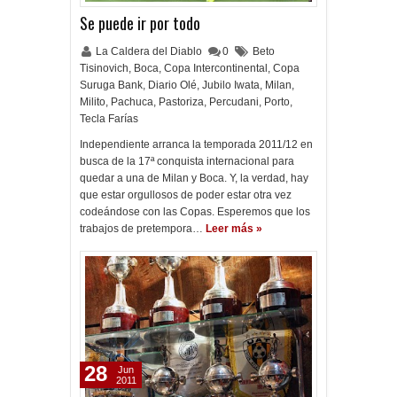
Se puede ir por todo
La Caldera del Diablo
0
Beto
Tisinovich
,
Boca
,
Copa Intercontinental
,
Copa
Suruga Bank
,
Diario Olé
,
Jubilo Iwata
,
Milan
,
Milito
,
Pachuca
,
Pastoriza
,
Percudani
,
Porto
,
Tecla Farías
Independiente arranca la temporada 2011/12 en
busca de la 17ª conquista internacional para
quedar a una de Milan y Boca. Y, la verdad, hay
que estar orgullosos de poder estar otra vez
codeándose con las Copas. Esperemos que los
trabajos de pretempora…
Leer más »
28
Jun
2011