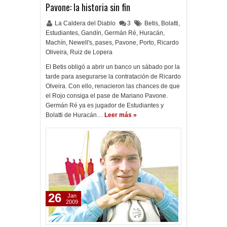
Pavone: la historia sin fin
La Caldera del Diablo
3
Betis
,
Bolatti
,
Estudiantes
,
Gandín
,
Germán Ré
,
Huracán
,
Machín
,
Newell's
,
pases
,
Pavone
,
Porto
,
Ricardo
Oliveira
,
Ruiz de Lopera
El Betis obligó a abrir un banco un sábado por la
tarde para asegurarse la contratación de Ricardo
Olveira. Con ello, renacieron las chances de que
el Rojo consiga el pase de Mariano Pavone.
Germán Ré ya es jugador de Estudiantes y
Bolatti de Huracán…
Leer más »
26
Jan
2009