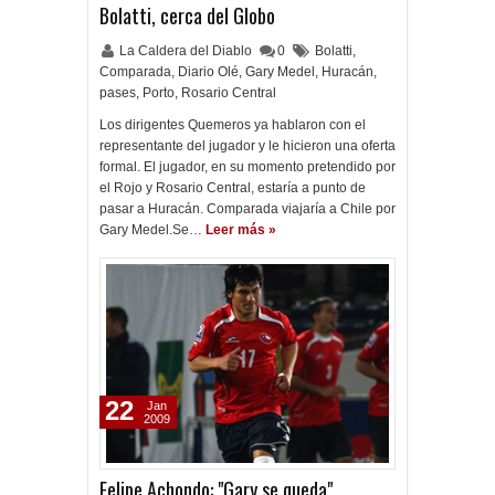
Bolatti, cerca del Globo
La Caldera del Diablo
0
Bolatti
,
Comparada
,
Diario Olé
,
Gary Medel
,
Huracán
,
pases
,
Porto
,
Rosario Central
Los dirigentes Quemeros ya hablaron con el
representante del jugador y le hicieron una oferta
formal. El jugador, en su momento pretendido por
el Rojo y Rosario Central, estaría a punto de
pasar a Huracán. Comparada viajaría a Chile por
Gary Medel.Se…
Leer más »
22
Jan
2009
Felipe Achondo: "Gary se queda"