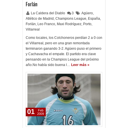
Forlán
La Caldera del Diablo
3
Agüero
,
Atlético de Madrid
,
Champions League
,
España
,
Forlán
,
Leo Franco
,
Maxi Rodríguez
,
Porto
,
Villarreal
Como locales, los Colchoneros perdían 2 a 0 con
el Villarreal, pero en una gran remontada
terminaron ganando 3-2. Agüero puso el primero
y Cachavacha el empate. El partido era clave
pensando en la Champios League del próximo
año.No había sido buena l…
Leer más »
01
Feb
2009