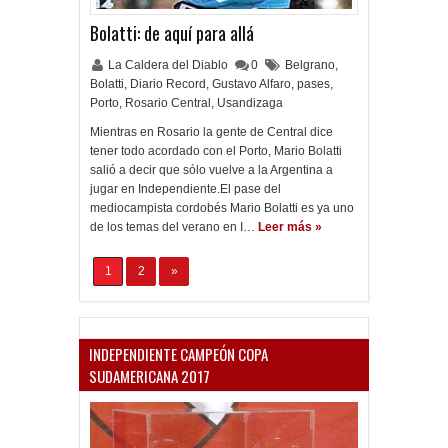
Bolatti: de aquí para allá
La Caldera del Diablo
0
Belgrano
,
Bolatti
,
Diario Record
,
Gustavo Alfaro
,
pases
,
Porto
,
Rosario Central
,
Usandizaga
Mientras en Rosario la gente de Central dice
tener todo acordado con el Porto, Mario Bolatti
salió a decir que sólo vuelve a la Argentina a
jugar en Independiente.El pase del
mediocampista cordobés Mario Bolatti es ya uno
de los temas del verano en I…
Leer más »
1
2
»
INDEPENDIENTE CAMPEÓN COPA
SUDAMERICANA 2017