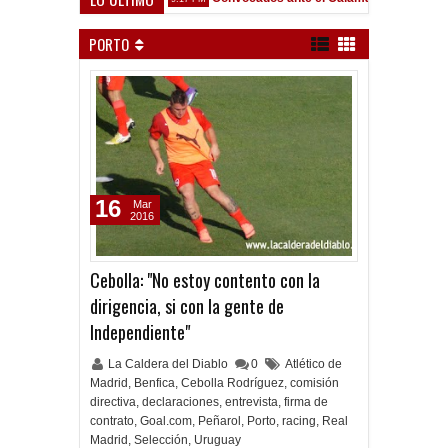
ta de localidades ante Platense
PORTO
16
Mar
2016
Cebolla: "No estoy contento con la
dirigencia, si con la gente de
Independiente"
La Caldera del Diablo
0
Atlético de
Madrid
,
Benfica
,
Cebolla Rodríguez
,
comisión
directiva
,
declaraciones
,
entrevista
,
firma de
contrato
,
Goal.com
,
Peñarol
,
Porto
,
racing
,
Real
Madrid
,
Selección
,
Uruguay