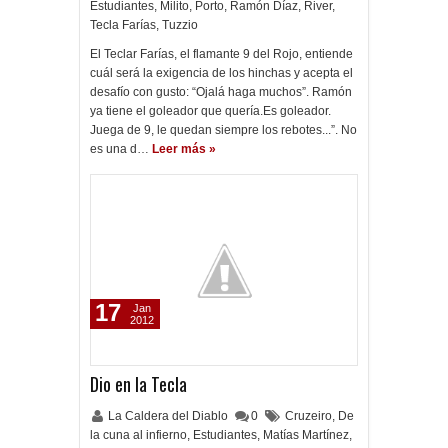
Estudiantes
,
Milito
,
Porto
,
Ramón Díaz
,
River
,
Tecla Farías
,
Tuzzio
El Teclar Farías, el flamante 9 del Rojo, entiende
cuál será la exigencia de los hinchas y acepta el
desafío con gusto: “Ojalá haga muchos”. Ramón
ya tiene el goleador que quería.Es goleador.
Juega de 9, le quedan siempre los rebotes...”. No
es una d…
Leer más »
17
Jan
2012
Dio en la Tecla
La Caldera del Diablo
0
Cruzeiro
,
De
la cuna al infierno
,
Estudiantes
,
Matías Martínez
,