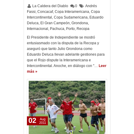
La Caldera del Diablo
0
Andrés
Fassi
,
Concacaf
,
Copa Interamericana
,
Copa
Intercontinental
,
Copa Sudamericana
,
Eduardo
Deluca
,
El Gran Campeón
,
Grondona
,
Internacional
,
Pachuca
,
Porto
,
Recopa
El Presidente de Independiente se mostró
entusiasmado con la disputa de la Recopa y
aseguró que tanto Julio Grondona como
Eduardo Deluca llevan adelante gestiones para
que el Rojo dispute la Interamericana e
Intercontinental. Anoche, en diálogo con "…
Leer
más »
02
Aug
2011