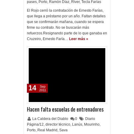
pases
,
Porto
,
Ramón Díaz
,
River
,
Tecla Farías
El Rojo cerró la contratación de Ernesto Farías,
que llega a préstamo por un año. Faltan detalles
que se confirmarán mañana, cuando se espera
firme su contrato. No se buscarán más
refuerzos.Resignando parte de lo que ganaba en
Cruzeiro, Ernesto Faría…
Leer más »
14
Sep
2011
Hacen falta escuelas de entrenadores
La Caldera del Diablo
0
Diario
Página/12
,
director técnico
,
Lanús
,
Mourinho
,
Porto
,
Real Madrid
,
Sava