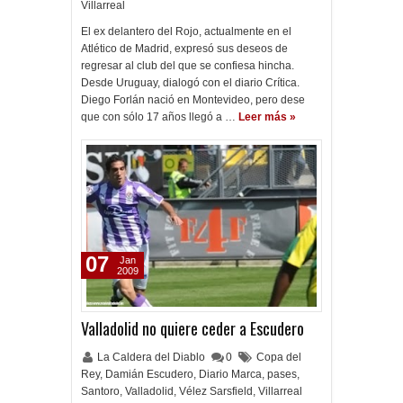
Villarreal
El ex delantero del Rojo, actualmente en el
Atlético de Madrid, expresó sus deseos de
regresar al club del que se confiesa hincha.
Desde Uruguay, dialogó con el diario Crítica.
Diego Forlán nació en Montevideo, pero dese
que con sólo 17 años llegó a …
Leer más »
07
Jan
2009
Valladolid no quiere ceder a Escudero
La Caldera del Diablo
0
Copa del
Rey
,
Damián Escudero
,
Diario Marca
,
pases
,
Santoro
,
Valladolid
,
Vélez Sarsfield
,
Villarreal