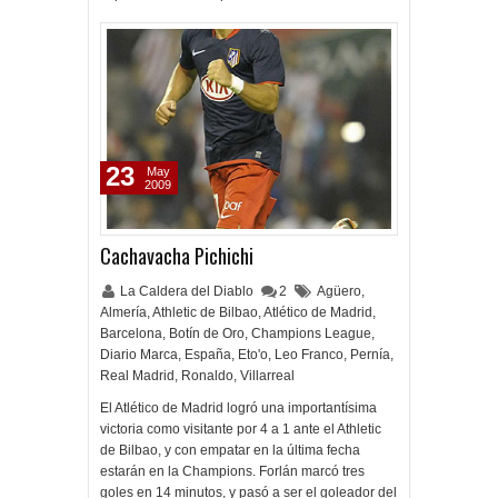
23
May
2009
Cachavacha Pichichi
La Caldera del Diablo
2
Agüero
,
Almería
,
Athletic de Bilbao
,
Atlético de Madrid
,
Barcelona
,
Botín de Oro
,
Champions League
,
Diario Marca
,
España
,
Eto'o
,
Leo Franco
,
Pernía
,
Real Madrid
,
Ronaldo
,
Villarreal
El Atlético de Madrid logró una importantísima
victoria como visitante por 4 a 1 ante el Athletic
de Bilbao, y con empatar en la última fecha
estarán en la Champions. Forlán marcó tres
goles en 14 minutos, y pasó a ser el goleador del