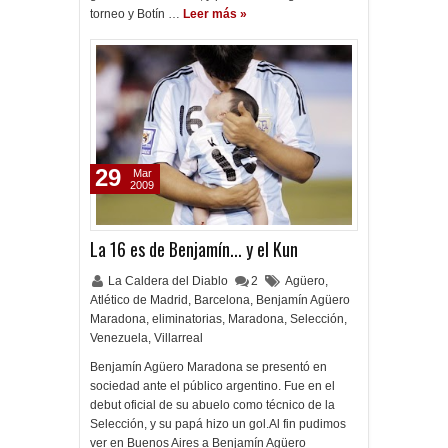
torneo y Botín …
Leer más »
29
Mar
2009
La 16 es de Benjamín... y el Kun
La Caldera del Diablo
2
Agüero
,
Atlético de Madrid
,
Barcelona
,
Benjamín Agüero
Maradona
,
eliminatorias
,
Maradona
,
Selección
,
Venezuela
,
Villarreal
Benjamín Agüero Maradona se presentó en
sociedad ante el público argentino. Fue en el
debut oficial de su abuelo como técnico de la
Selección, y su papá hizo un gol.Al fin pudimos
ver en Buenos Aires a Benjamín Agüero