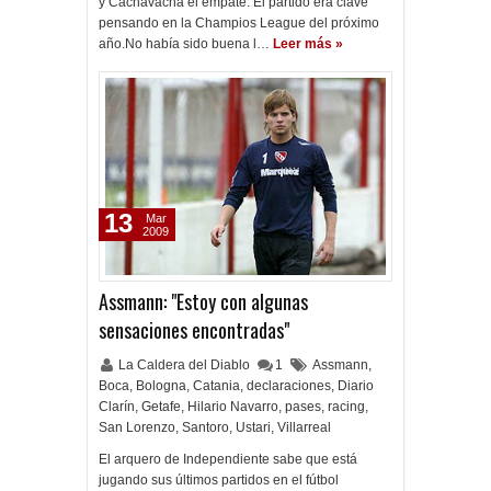
y Cachavacha el empate. El partido era clave
pensando en la Champios League del próximo
año.No había sido buena l…
Leer más »
13
Mar
2009
Assmann: "Estoy con algunas
sensaciones encontradas"
La Caldera del Diablo
1
Assmann
,
Boca
,
Bologna
,
Catania
,
declaraciones
,
Diario
Clarín
,
Getafe
,
Hilario Navarro
,
pases
,
racing
,
San Lorenzo
,
Santoro
,
Ustari
,
Villarreal
El arquero de Independiente sabe que está
jugando sus últimos partidos en el fútbol