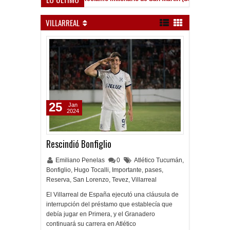
VILLARREAL
25
Jan
2024
Rescindió Bonfiglio
Emiliano Penelas
0
Atlético Tucumán
,
Bonfiglio
,
Hugo Tocalli
,
Importante
,
pases
,
Reserva
,
San Lorenzo
,
Tevez
,
Villarreal
El Villarreal de España ejecutó una cláusula de
interrupción del préstamo que establecía que
debía jugar en Primera, y el Granadero
continuará su carrera en Atlético