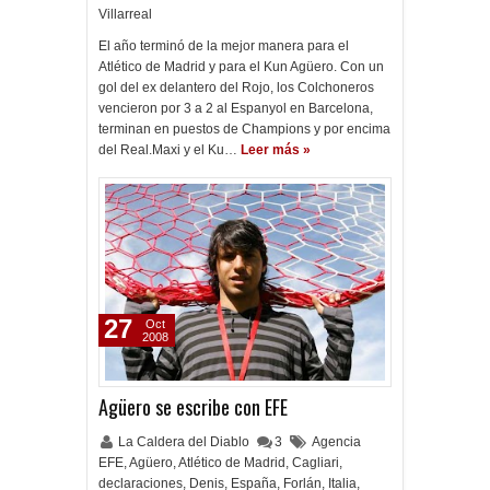
Villarreal
El año terminó de la mejor manera para el
Atlético de Madrid y para el Kun Agüero. Con un
gol del ex delantero del Rojo, los Colchoneros
vencieron por 3 a 2 al Espanyol en Barcelona,
terminan en puestos de Champions y por encima
del Real.Maxi y el Ku…
Leer más »
27
Oct
2008
Agüero se escribe con EFE
La Caldera del Diablo
3
Agencia
EFE
,
Agüero
,
Atlético de Madrid
,
Cagliari
,
declaraciones
,
Denis
,
España
,
Forlán
,
Italia
,