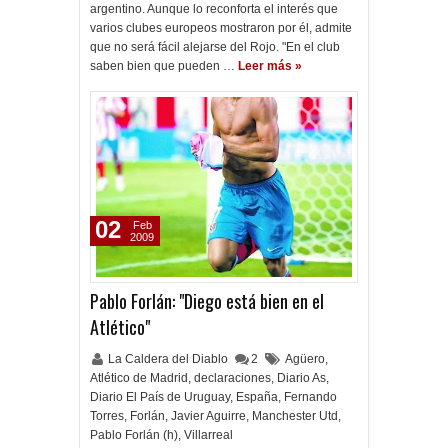
argentino. Aunque lo reconforta el interés que
varios clubes europeos mostraron por él, admite
que no será fácil alejarse del Rojo. "En el club
saben bien que pueden …
Leer más »
02
Feb
2009
Pablo Forlán: "Diego está bien en el
Atlético"
La Caldera del Diablo
2
Agüero
,
Atlético de Madrid
,
declaraciones
,
Diario As
,
Diario El País de Uruguay
,
España
,
Fernando
Torres
,
Forlán
,
Javier Aguirre
,
Manchester Utd
,
Pablo Forlán (h)
,
Villarreal