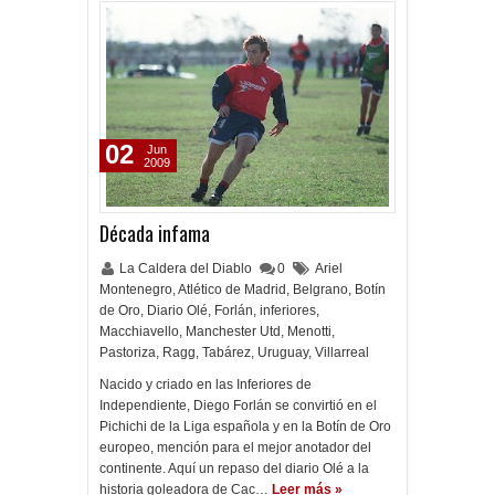
02
Jun
2009
Década infama
La Caldera del Diablo
0
Ariel
Montenegro
,
Atlético de Madrid
,
Belgrano
,
Botín
de Oro
,
Diario Olé
,
Forlán
,
inferiores
,
Macchiavello
,
Manchester Utd
,
Menotti
,
Pastoriza
,
Ragg
,
Tabárez
,
Uruguay
,
Villarreal
Nacido y criado en las Inferiores de
Independiente, Diego Forlán se convirtió en el
Pichichi de la Liga española y en la Botín de Oro
europeo, mención para el mejor anotador del
continente. Aquí un repaso del diario Olé a la
historia goleadora de Cac…
Leer más »