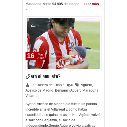
Maradona, socio 94.805 de Indepe…
Leer más
»
16
Mar
2009
¿Será el amuleto?
La Caldera del Diablo
0
Agüero
,
Atlético de Madrid
,
Benjamín Agüero Maradona
,
Villarreal
Ayer el Atlético de Madrid dio vuelta un partido
increíble ante el Villarreal y, como había
sucedido hace quince días, el Kun Agüero volvió
a salir con Benjamín, el socio de
Independiente.Sergio Agüero volvió a salir con