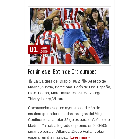
01
Jun
2009
Forlán es el Botín de Oro europeo
La Caldera del Diablo
2
Atlético de
Madrid
,
Austria
,
Barcelona
,
Botín de Oro
,
España
,
Eto'o
,
Forlán
,
Marc Janko
,
Messi
,
Salzburgo
,
Thierry Henry
,
Villarreal
Cachavacha aseguró ayer su condición de
máximo goleador de todas las ligas del Viejo
Continente, al anotar 32 goles para el Atlético de
Madrid. Ya había logrado el premio en 2004/05,
jugando para el Villarreal.Diego Forlán debía
esperar un día más pa…
Leer más »