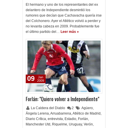
El hermano y uno de los representantes del ex
delantero de Independiente desmintió los
rumores que decían que Cachavacha quería irse
del Colchonero. Ayer el Atlético volvió a perder y
no levanta cabeza en 2009. Probablemente fue
el último partido del…
Leer más »
09
Jan
2009
Forlán: "Quiero volver a Independiente"
La Caldera del Diablo
2
Agüero
,
Ángela Lerena
,
Arruabarrena
,
Atlético de Madrid
,
Diario Crítica
,
entrevista
,
Estadio
,
Forlán
,
Manchester Utd
,
Riquelme
,
Uruguay
,
Verón
,