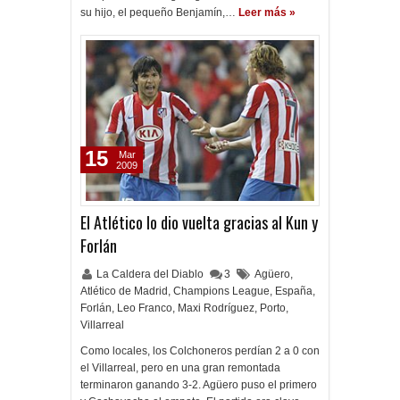
su hijo, el pequeño Benjamín,…
Leer más »
15
Mar
2009
El Atlético lo dio vuelta gracias al Kun y
Forlán
La Caldera del Diablo
3
Agüero
,
Atlético de Madrid
,
Champions League
,
España
,
Forlán
,
Leo Franco
,
Maxi Rodríguez
,
Porto
,
Villarreal
Como locales, los Colchoneros perdían 2 a 0 con
el Villarreal, pero en una gran remontada
terminaron ganando 3-2. Agüero puso el primero