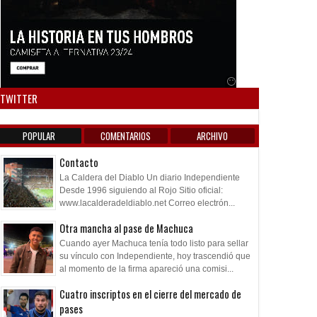
Anuncio SOICOS
TWITTER
POPULAR
COMENTARIOS
ARCHIVO
Contacto
La Caldera del Diablo Un diario Independiente
Desde 1996 siguiendo al Rojo Sitio oficial:
www.lacalderadeldiablo.net Correo electrón...
Otra mancha al pase de Machuca
Cuando ayer Machuca tenía todo listo para sellar
su vínculo con Independiente, hoy trascendió que
al momento de la firma apareció una comisi...
Cuatro inscriptos en el cierre del mercado de
pases