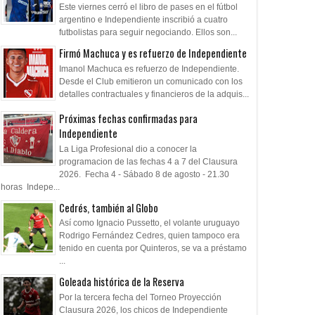
Este viernes cerró el libro de pases en el fútbol
argentino e Independiente inscribió a cuatro
futbolistas para seguir negociando. Ellos son...
Firmó Machuca y es refuerzo de Independiente
Imanol Machuca es refuerzo de Independiente.
Desde el Club emitieron un comunicado con los
detalles contractuales y financieros de la adquis...
Próximas fechas confirmadas para
Independiente
La Liga Profesional dio a conocer la
programacion de las fechas 4 a 7 del Clausura
2026. Fecha 4 - Sábado 8 de agosto - 21.30
horas Indepe...
Cedrés, también al Globo
Así como Ignacio Pussetto, el volante uruguayo
Rodrigo Fernández Cedres, quien tampoco era
tenido en cuenta por Quinteros, se va a préstamo
...
Goleada histórica de la Reserva
Por la tercera fecha del Torneo Proyección
Clausura 2026, los chicos de Independiente