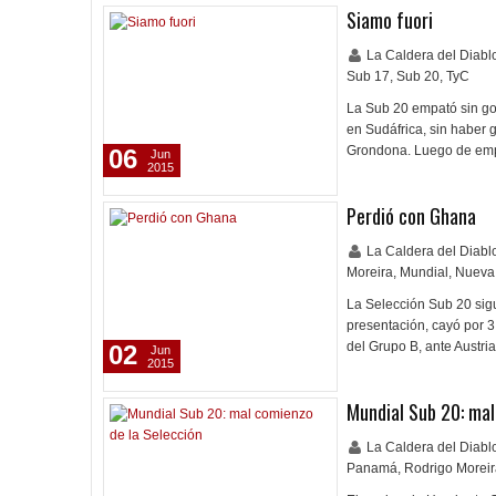
Siamo fuori
La Caldera del Diab
Sub 17
,
Sub 20
,
TyC
La Sub 20 empató sin gol
en Sudáfrica, sin haber g
Grondona. Luego de emp
06
Jun
2015
Perdió con Ghana
La Caldera del Diab
Moreira
,
Mundial
,
Nueva
La Selección Sub 20 sig
presentación, cayó por 3 
del Grupo B, ante Austria
02
Jun
2015
Mundial Sub 20: mal
La Caldera del Diab
Panamá
,
Rodrigo Morei