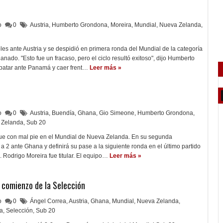
lo
0
Austria
,
Humberto Grondona
,
Moreira
,
Mundial
,
Nueva Zelanda
,
es ante Austria y se despidió en primera ronda del Mundial de la categoría
anado. "Esto fue un fracaso, pero el ciclo resultó exitoso", dijo Humberto
atar ante Panamá y caer frent…
Leer más »
lo
0
Austria
,
Buendía
,
Ghana
,
Gio Simeone
,
Humberto Grondona
,
 Zelanda
,
Sub 20
ue con mal pie en el Mundial de Nueva Zelanda. En su segunda
a 2 ante Ghana y definirá su pase a la siguiente ronda en el último partido
. Rodrigo Moreira fue titular. El equipo…
Leer más »
 comienzo de la Selección
lo
0
Ángel Correa
,
Austria
,
Ghana
,
Mundial
,
Nueva Zelanda
,
ra
,
Selección
,
Sub 20