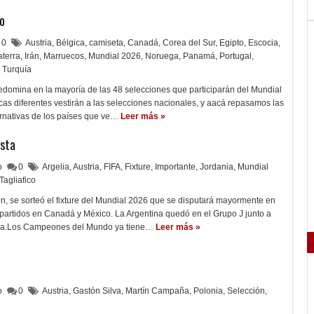
o
0
Austria
,
Bélgica
,
camiseta
,
Canadá
,
Corea del Sur
,
Egipto
,
Escocia
,
aterra
,
Irán
,
Marruecos
,
Mundial 2026
,
Noruega
,
Panamá
,
Portugal
,
Turquía
edomina en la mayoría de las 48 selecciones que participarán del Mundial
cas diferentes vestirán a las selecciones nacionales, y aacá repasamos las
ternativas de los países que ve…
Leer más »
ista
lo
0
Argelia
,
Austria
,
FIFA
,
Fixture
,
Importante
,
Jordania
,
Mundial
Tagliafico
n, se sorteó el fixture del Mundial 2026 que se disputará mayormente en
partidos en Canadá y México. La Argentina quedó en el Grupo J junto a
ania.Los Campeones del Mundo ya tiene…
Leer más »
lo
0
Austria
,
Gastón Silva
,
Martín Campaña
,
Polonia
,
Selección
,