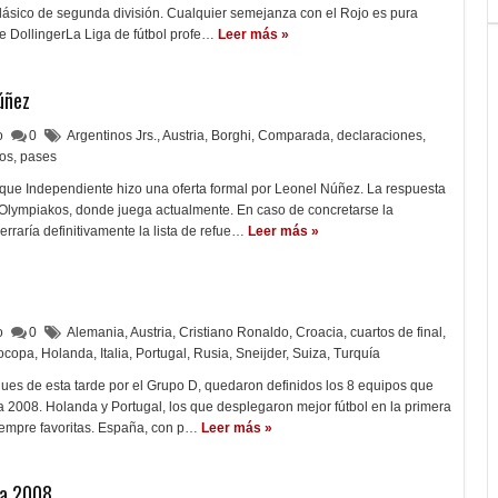
n clásico de segunda división. Cualquier semejanza con el Rojo es pura
e DollingerLa Liga de fútbol profe…
Leer más »
úñez
lo
0
Argentinos Jrs.
,
Austria
,
Borghi
,
Comparada
,
declaraciones
,
os
,
pases
que Independiente hizo una oferta formal por Leonel Núñez. La respuesta
l Olympiakos, donde juega actualmente. En caso de concretarse la
erraría definitivamente la lista de refue…
Leer más »
lo
0
Alemania
,
Austria
,
Cristiano Ronaldo
,
Croacia
,
cuartos de final
,
ocopa
,
Holanda
,
Italia
,
Portugal
,
Rusia
,
Sneijder
,
Suiza
,
Turquía
ues de esta tarde por el Grupo D, quedaron definidos los 8 equipos que
 2008. Holanda y Portugal, los que desplegaron mejor fútbol en la primera
siempre favoritas. España, con p…
Leer más »
pa 2008