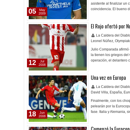
asistente al finalizar u
coincidencia. El bueno d
05
May
2009
El Rojo ofertó por N
La Caldera del Diab
Leonel Núñez
,
Olympiak
Julio Comparada afirmó 
la tienen los griegos de
operación, el delantero c
12
Jul
2008
Una vez en Europa
La Caldera del Diab
David Villa
,
España
,
Eur
Finalmente, con los choq
pelearán por la Eurocopa
fase. Italia y Alemania, 
18
Jun
2008
Comenzó la Euroco