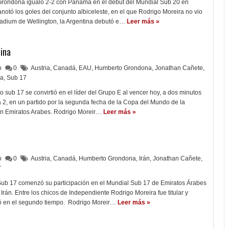
rondona igualó 2-2 con Panamá en el debut del Mundial Sub 20 en
otó los goles del conjunto albiceleste, en el que Rodrigo Moreira no vio
tadium de Wellington, la Argentina debutó e…
Leer más »
ina
lo
0
Austria
,
Canadá
,
EAU
,
Humberto Grondona
,
Jonathan Cañete
,
ra
,
Sub 17
 sub 17 se convirtió en el líder del Grupo E al vencer hoy, a dos minutos
3 a 2, en un partido por la segunda fecha de la Copa del Mundo de la
en Emiratos Arabes. Rodrigo Moreir…
Leer más »
lo
0
Austria
,
Canadá
,
Humberto Grondona
,
Irán
,
Jonathan Cañete
,
7
Sub 17 comenzó su participación en el Mundial Sub 17 de Emiratos Árabes
Irán. Entre los chicos de Independiente Rodrigo Moreira fue titular y
ó en el segundo tiempo. Rodrigo Moreir…
Leer más »