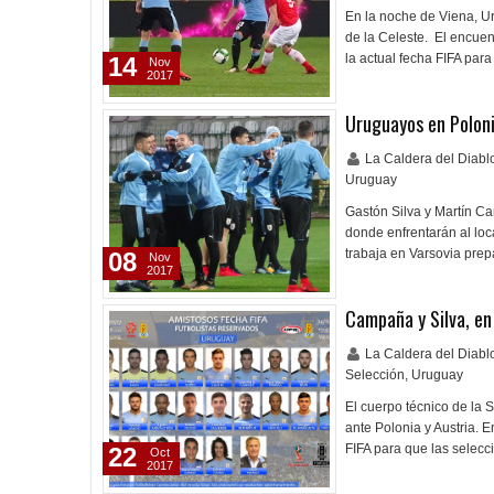
En la noche de Viena, Ur
de la Celeste. El encuen
la actual fecha FIFA para
14
Nov
2017
Uruguayos en Polon
La Caldera del Diab
Uruguay
Gastón Silva y Martín C
donde enfrentarán al loc
trabaja en Varsovia prep
08
Nov
2017
Campaña y Silva, en 
La Caldera del Diab
Selección
,
Uruguay
El cuerpo técnico de la S
ante Polonia y Austria. 
FIFA para que las selec
22
Oct
2017