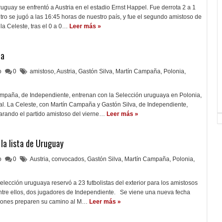
uguay se enfrentó a Austria en el estadio Ernst Happel. Fue derrota 2 a 1
tro se jugó a las 16:45 horas de nuestro país, y fue el segundo amistoso de
 la Celeste, tras el 0 a 0…
Leer más »
ia
lo
0
amistoso
,
Austria
,
Gastón Silva
,
Martín Campaña
,
Polonia
,
ampaña, de Independiente, entrenan con la Selección uruguaya en Polonia,
al. La Celeste, con Martín Campaña y Gastón Silva, de Independiente,
arando el partido amistoso del vierne…
Leer más »
la lista de Uruguay
lo
0
Austria
,
convocados
,
Gastón Silva
,
Martín Campaña
,
Polonia
,
elección uruguaya reservó a 23 futbolistas del exterior para los amistosos
Entre ellos, dos jugadores de Independiente. Se viene una nueva fecha
ciones preparen su camino al M…
Leer más »