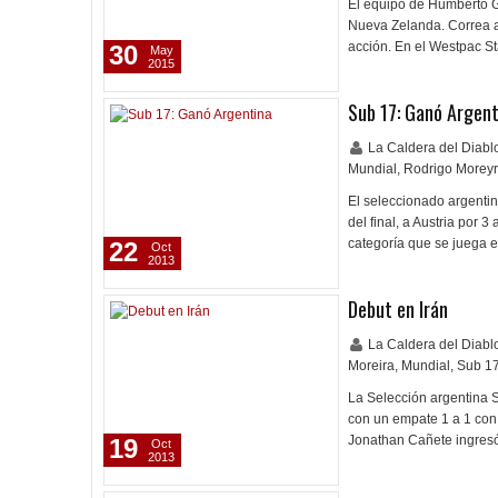
El equipo de Humberto G
Nueva Zelanda. Correa an
acción. En el Westpac S
30
May
2015
Sub 17: Ganó Argent
La Caldera del Diab
Mundial
,
Rodrigo Morey
El seleccionado argentino
del final, a Austria por 
categoría que se juega 
22
Oct
2013
Debut en Irán
La Caldera del Diab
Moreira
,
Mundial
,
Sub 1
La Selección argentina 
con un empate 1 a 1 con 
Jonathan Cañete ingres
19
Oct
2013