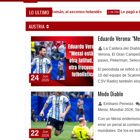
LO ULTIMO
mónaco
Pocho Román, al ascenso holandés
Le pagó a Olimp
1:14 PM
1:08 PM
AUSTRIA
Eduardo Verona: "Mes
La Caldera del Diab
Verona
,
El Gran Campe
pases
,
Pekerman
,
Selec
El periodista se refirió 
10 del equipo de Scaloni
24
Jun
2026
CSV Radio) también elogi
Modo Diablo
Emiliano Penelas
Messi
,
Mundial 2026
,
Se
Con un Messi endemoniado
errar un penal al comienz
mundiales. De los ex In
22
Jun
2026