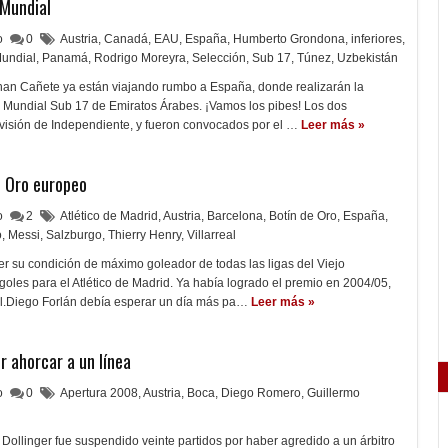
 Mundial
lo
0
Austria
,
Canadá
,
EAU
,
España
,
Humberto Grondona
,
inferiores
,
undial
,
Panamá
,
Rodrigo Moreyra
,
Selección
,
Sub 17
,
Túnez
,
Uzbekistán
han Cañete ya están viajando rumbo a España, donde realizarán la
l Mundial Sub 17 de Emiratos Árabes. ¡Vamos los pibes! Los dos
visión de Independiente, y fueron convocados por el …
Leer más »
e Oro europeo
lo
2
Atlético de Madrid
,
Austria
,
Barcelona
,
Botín de Oro
,
España
,
o
,
Messi
,
Salzburgo
,
Thierry Henry
,
Villarreal
 su condición de máximo goleador de todas las ligas del Viejo
 goles para el Atlético de Madrid. Ya había logrado el premio en 2004/05,
eal.Diego Forlán debía esperar un día más pa…
Leer más »
r ahorcar a un línea
lo
0
Apertura 2008
,
Austria
,
Boca
,
Diego Romero
,
Guillermo
Dollinger fue suspendido veinte partidos por haber agredido a un árbitro