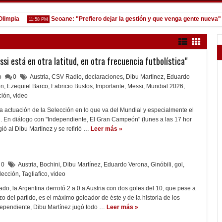
ia
Seoane: "Prefiero dejar la gestión y que venga gente nueva"
11:58 PM
7:0
si está en otra latitud, en otra frecuencia futbolística"
lo
0
Austria
,
CSV Radio
,
declaraciones
,
Dibu Martínez
,
Eduardo
ón
,
Ezequiel Barco
,
Fabricio Bustos
,
Importante
,
Messi
,
Mundial 2026
,
ción
,
video
a la actuación de la Selección en lo que va del Mundial y especialmente el
. En diálogo con "Independiente, El Gran Campeón" (lunes a las 17 hor
ó al Dibu Martínez y se refirió …
Leer más »
0
Austria
,
Bochini
,
Dibu Martínez
,
Eduardo Verona
,
Ginóbili
,
gol
,
lección
,
Tagliafico
,
video
, la Argentina derrotó 2 a 0 a Austria con dos goles del 10, que pese a
o del partido, es el máximo goleador de éste y de la historia de los
dependiente, Dibu Martínez jugó todo …
Leer más »