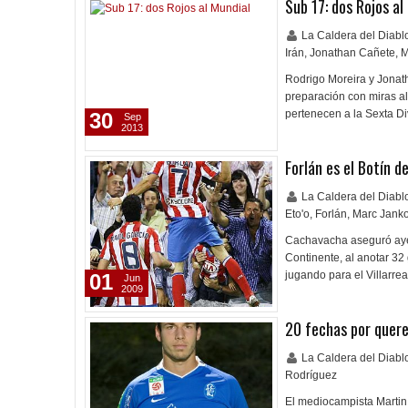
Sub 17: dos Rojos al
La Caldera del Diab
Irán
,
Jonathan Cañete
,
M
Rodrigo Moreira y Jonat
preparación con miras a
pertenecen a la Sexta Di
30
Sep
2013
Forlán es el Botín d
La Caldera del Diab
Eto'o
,
Forlán
,
Marc Jank
Cachavacha aseguró ayer
Continente, al anotar 32
jugando para el Villarr
01
Jun
2009
20 fechas por quere
La Caldera del Diab
Rodríguez
El mediocampista Martin 