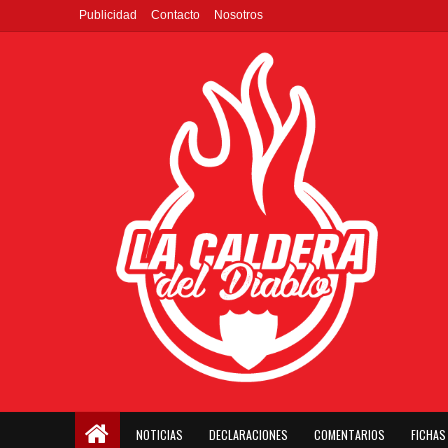
Publicidad
Contacto
Nosotros
NOTICIAS
DECLARACIONES
COMENTARIOS
FICHAS