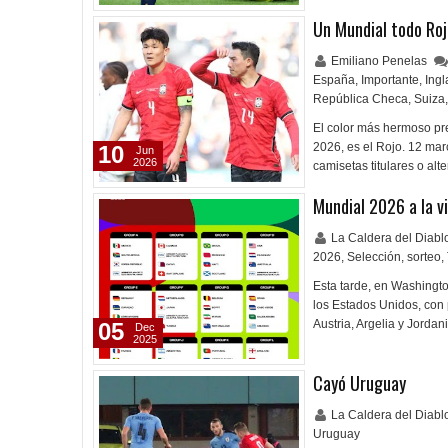
Un Mundial todo Roj
Emiliano Penelas
España
,
Importante
,
Ingl
República Checa
,
Suiza
,
El color más hermoso pr
2026, es el Rojo. 12 mar
10
Jun
2026
camisetas titulares o al
Mundial 2026 a la v
La Caldera del Diab
2026
,
Selección
,
sorteo
,
Esta tarde, en Washingto
los Estados Unidos, con 
Austria, Argelia y Jord
05
Dec
2025
Cayó Uruguay
La Caldera del Diab
Uruguay