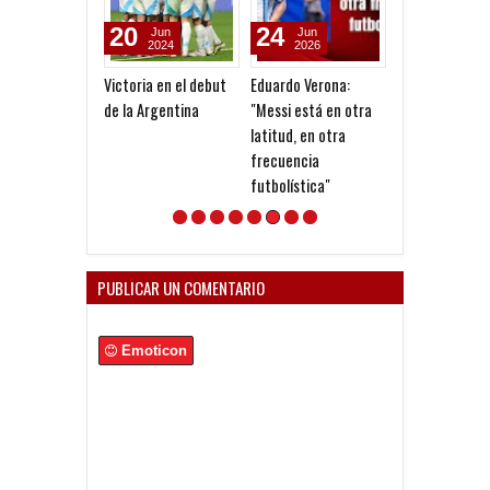
20
24
22
Jun
Jun
Jun
2024
2026
2026
Victoria en el debut
Eduardo Verona:
Modo Diablo
de la Argentina
"Messi está en otra
latitud, en otra
frecuencia
futbolística"
PUBLICAR UN COMENTARIO
Emoticon