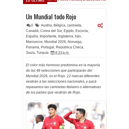
Un Mundial todo Rojo
0
Austria
,
Bélgica
,
camiseta
,
Canadá
,
Corea del Sur
,
Egipto
,
Escocia
,
España
,
Importante
,
Inglaterra
,
Irán
,
Marruecos
,
Mundial 2026
,
Noruega
,
Panamá
,
Portugal
,
República Checa
,
Suiza
,
Turquía
8:33 p.m.
El color más hermoso predomina en la mayoría
de las 48 selecciones que participarán del
Mundial 2026, es el Rojo. 12 marcas diferentes
vestirán a las selecciones nacionales, y aacá
repasamos las camisetas titulares o alternativas
de los países que vestirán de Rojo.