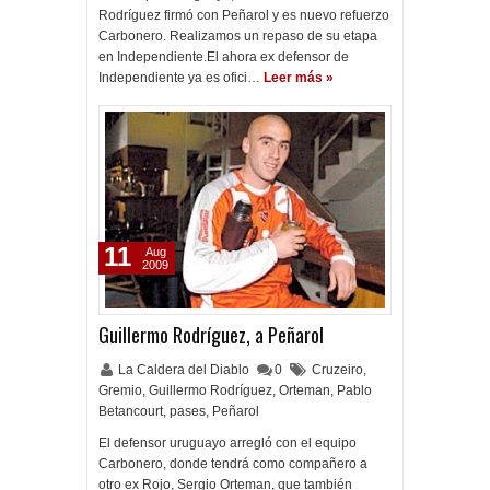
Rodríguez firmó con Peñarol y es nuevo refuerzo
Carbonero. Realizamos un repaso de su etapa
en Independiente.El ahora ex defensor de
Independiente ya es ofici…
Leer más »
11
Aug
2009
Guillermo Rodríguez, a Peñarol
La Caldera del Diablo
0
Cruzeiro
,
Gremio
,
Guillermo Rodríguez
,
Orteman
,
Pablo
Betancourt
,
pases
,
Peñarol
El defensor uruguayo arregló con el equipo
Carbonero, donde tendrá como compañero a
otro ex Rojo, Sergio Orteman, que también