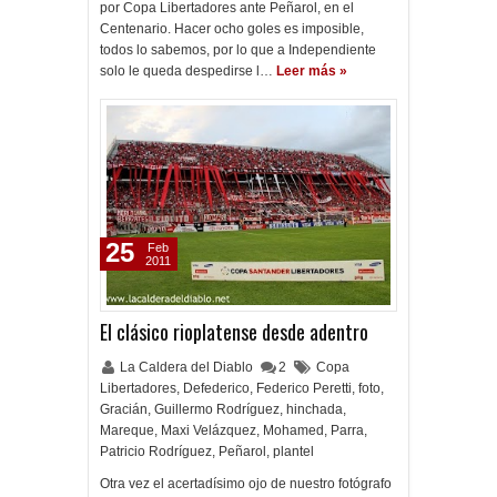
por Copa Libertadores ante Peñarol, en el
Centenario. Hacer ocho goles es imposible,
todos lo sabemos, por lo que a Independiente
solo le queda despedirse l…
Leer más »
25
Feb
2011
El clásico rioplatense desde adentro
La Caldera del Diablo
2
Copa
Libertadores
,
Defederico
,
Federico Peretti
,
foto
,
Gracián
,
Guillermo Rodríguez
,
hinchada
,
Mareque
,
Maxi Velázquez
,
Mohamed
,
Parra
,
Patricio Rodríguez
,
Peñarol
,
plantel
Otra vez el acertadísimo ojo de nuestro fotógrafo