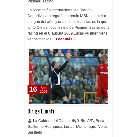
Pusineri
,
racing
La Asociación Internacional de Diarios
Deportivos entregará el premio IASN a la mejor
imagen del año, y una de las finalistas es la que
tomó Olé del loco festejo de Pusineri tras su gol a
racing en el Clausura 2009.Lucas Pusineri tiene
varios motivos…
Leer más »
16
Sep
2009
Dirige Lunati
La Caldera del Diablo
0
AFA
,
Boca
,
Guillermo Rodríguez
,
Lunati
,
Montenegro
,
Vélez
Sarsfield