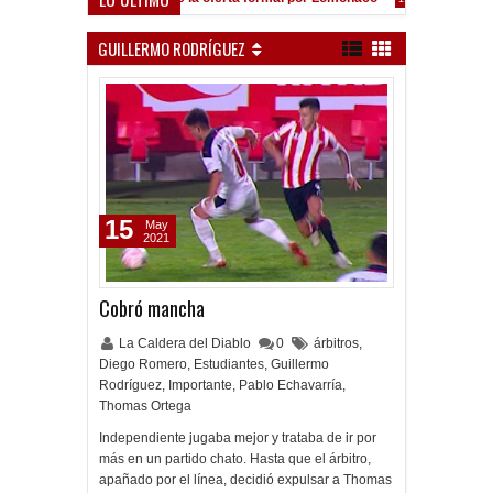
GUILLERMO RODRÍGUEZ
15
May
2021
Cobró mancha
La Caldera del Diablo
0
árbitros
,
Diego Romero
,
Estudiantes
,
Guillermo
Rodríguez
,
Importante
,
Pablo Echavarría
,
Thomas Ortega
Independiente jugaba mejor y trataba de ir por
más en un partido chato. Hasta que el árbitro,
apañado por el línea, decidió expulsar a Thomas