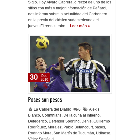
Siglo. Hoy Álvaro Cabrera, director de uno de los
sitios con más y mejor información de Peñarol,
nos informa sobre la actualidad del Carbonero
en la previa del clásico sudamericano del
jueves.El reencuentro…
Leer más »
30
Dec
2010
Pases son pesos
La Caldera del Diablo
0
Alexis
Blanco
,
Corinthians
,
De la cuna al infierno
,
Defederico
,
Defensor Sporting
,
Denis
,
Guillermo
Rodríguez
,
Moralez
,
Pablo Betancourt
,
pases
,
Rodrigo Mora
,
San Martín de Tucumán
,
Udinese
,
Vélez Sarsfield