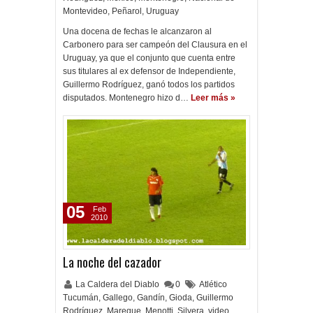
Montevideo
,
Peñarol
,
Uruguay
Una docena de fechas le alcanzaron al
Carbonero para ser campeón del Clausura en el
Uruguay, ya que el conjunto que cuenta entre
sus titulares al ex defensor de Independiente,
Guillermo Rodríguez, ganó todos los partidos
disputados. Montenegro hizo d…
Leer más »
05
Feb
2010
La noche del cazador
La Caldera del Diablo
0
Atlético
Tucumán
,
Gallego
,
Gandín
,
Gioda
,
Guillermo
Rodríguez
,
Mareque
,
Menotti
,
Silvera
,
video