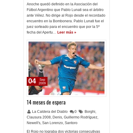
Anoche quedó definido en la Asociación del
Fútbol Argentino que Pablo Lunati sea el árbitro
ante Vélez. No dirige al Rojo desde el recordado
encuentro en la Bombonera. Pablo Lunati fue el
juez sorteado para el encuentro que por la 5º
fecha del Apertu…
Leer más »
04
Sep
2009
14 meses de espera
La Caldera del Diablo
0
Borghi
,
Clausura 2008
,
Denis
,
Guillermo Rodríguez
,
Newell's
,
San Lorenzo
,
Santoro
El Rojo no lograba dos victorias consecutivas