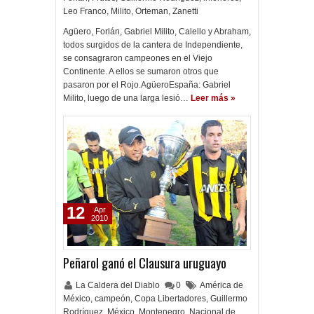
Leo Franco
,
Milito
,
Orteman
,
Zanetti
Agüero, Forlán, Gabriel Milito, Calello y Abraham,
todos surgidos de la cantera de Independiente,
se consagraron campeones en el Viejo
Continente. A ellos se sumaron otros que
pasaron por el Rojo.AgüeroEspaña: Gabriel
Milito, luego de una larga lesió…
Leer más »
12
Apr
2010
Peñarol ganó el Clausura uruguayo
La Caldera del Diablo
0
América de
México
,
campeón
,
Copa Libertadores
,
Guillermo
Rodríguez
,
México
,
Montenegro
,
Nacional de