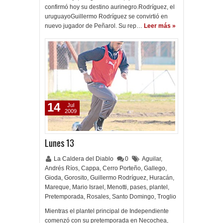
confirmó hoy su destino aurinegro.Rodríguez, el
uruguayoGuillermo Rodríguez se convirtió en
nuevo jugador de Peñarol. Su rep…
Leer más »
14
Jul
2009
Lunes 13
La Caldera del Diablo
0
Aguilar
,
Andrés Ríos
,
Cappa
,
Cerro Porteño
,
Gallego
,
Gioda
,
Gorosito
,
Guillermo Rodríguez
,
Huracán
,
Mareque
,
Mario Israel
,
Menotti
,
pases
,
plantel
,
Pretemporada
,
Rosales
,
Santo Domingo
,
Troglio
Mientras el plantel principal de Independiente
comenzó con su pretemporada en Necochea,