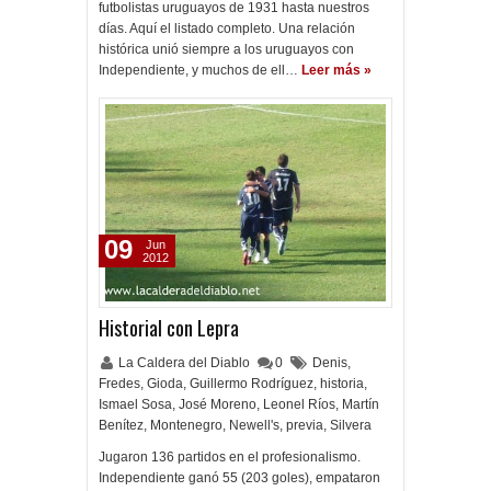
futbolistas uruguayos de 1931 hasta nuestros
días. Aquí el listado completo. Una relación
histórica unió siempre a los uruguayos con
Independiente, y muchos de ell…
Leer más »
09
Jun
2012
Historial con Lepra
La Caldera del Diablo
0
Denis
,
Fredes
,
Gioda
,
Guillermo Rodríguez
,
historia
,
Ismael Sosa
,
José Moreno
,
Leonel Ríos
,
Martín
Benítez
,
Montenegro
,
Newell's
,
previa
,
Silvera
Jugaron 136 partidos en el profesionalismo.
Independiente ganó 55 (203 goles), empataron