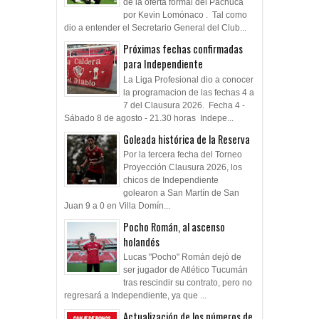
de la oferta formal del Pachuca
por Kevin Lomónaco . Tal como
dio a entender el Secretario General del Club...
Próximas fechas confirmadas
para Independiente
La Liga Profesional dio a conocer
la programacion de las fechas 4 a
7 del Clausura 2026. Fecha 4 -
Sábado 8 de agosto - 21.30 horas Indepe...
Goleada histórica de la Reserva
Por la tercera fecha del Torneo
Proyección Clausura 2026, los
chicos de Independiente
golearon a San Martín de San
Juan 9 a 0 en Villa Domín...
Pocho Román, al ascenso
holandés
Lucas "Pocho" Román dejó de
ser jugador de Atlético Tucumán
tras rescindir su contrato, pero no
regresará a Independiente, ya que ...
Actualización de los números de