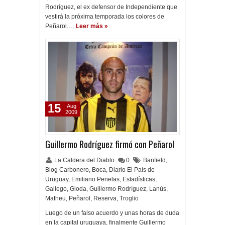
Rodríguez, el ex defensor de Independiente que
vestirá la próxima temporada los colores de
Peñarol.…
Leer más »
15
Aug
2009
Guillermo Rodríguez firmó con Peñarol
La Caldera del Diablo
0
Banfield
,
Blog Carbonero
,
Boca
,
Diario El País de
Uruguay
,
Emiliano Penelas
,
Estadísticas
,
Gallego
,
Gioda
,
Guillermo Rodríguez
,
Lanús
,
Matheu
,
Peñarol
,
Reserva
,
Troglio
Luego de un falso acuerdo y unas horas de duda
en la capital uruguaya, finalmente Guillermo