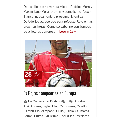
Denis dijo que no vendrá y lo de Rodrigo Mora y
Maximiliano Moralez es muy complicado. Alexis
Blanco, nuevamente a préstamo. Mientras,
Defederico parece que será refuerzo Rojo en las
próximas horas. Como se sabe, no son tiempos
de billeteras generosa…
Leer más »
28
May
2010
Ex Rojos campeones en Europa
La Caldera del Diablo
0
Abraham
,
AFA
,
Agüero
,
Biglia
,
Blog Carbonero
,
Calello
,
Cambiasso
,
campeón
,
Culio
,
Daniel Quinteros
,
Forlán
,
Frutos
,
Guillermo Rodríguez
,
inferiores
,