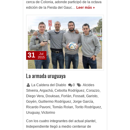
cerca de Colonia, adonde participó de la octava
edición de la Fiesta del Gauc…
Leer más »
31
Jul
2015
La armada uruguaya
La Caldera del Diablo
0
Alcides
Silveira
,
Argachá
,
Cebolla Rodríguez
,
Corazzo
,
Diego Vera
,
Douksas
,
Forlán
,
Fossati
,
Garisto
,
Goyén
,
Guillermo Rodríguez
,
Jorge García
,
Ricardo Pavoni
,
Tomás Rolan
,
Torito Rodríguez
,
Uruguay
,
Victorino
Con los cuatro integrantes del actual plantel,
Independiente llegó a medio centenar de