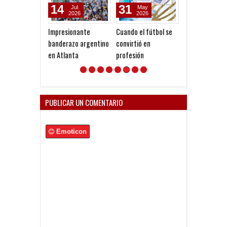
14
31
21
Jul
May
May
2026
2026
2026
Impresionante
Cuando el fútbol se
La huella perdi
banderazo argentino
convirtió en
en Atlanta
profesión
PUBLICAR UN COMENTARIO
Emoticon