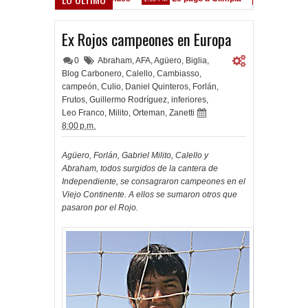
n las Inferiores"
Ex Rojos campeones en Europa
0
Abraham
,
AFA
,
Agüero
,
Biglia
,
Blog Carbonero
,
Calello
,
Cambiasso
,
campeón
,
Culio
,
Daniel Quinteros
,
Forlán
,
Frutos
,
Guillermo Rodríguez
,
inferiores
,
Leo Franco
,
Milito
,
Orteman
,
Zanetti
8:00 p.m.
Agüero, Forlán, Gabriel Milito, Calello y
Abraham, todos surgidos de la cantera de
Independiente, se consagraron campeones en el
Viejo Continente. A ellos se sumaron otros que
pasaron por el Rojo.