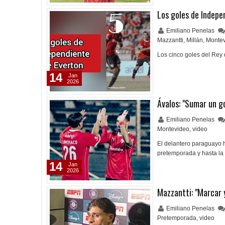
Los goles de Indepe
Emiliano Penelas
Mazzantti
,
Millán
,
Monte
Los cinco goles del Rey
14
Jan
2026
Ávalos: "Sumar un g
Emiliano Penelas
Montevideo
,
video
El delantero paraguayo h
pretemporada y hasta la 
14
Jan
2026
Mazzantti: "Marcar 
Emiliano Penelas
Pretemporada
,
video