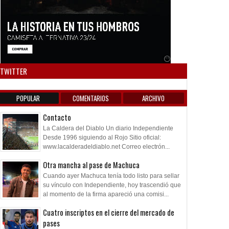
Anuncio SOICOS
TWITTER
POPULAR
COMENTARIOS
ARCHIVO
Contacto
La Caldera del Diablo Un diario Independiente
Desde 1996 siguiendo al Rojo Sitio oficial:
www.lacalderadeldiablo.net Correo electrón...
Otra mancha al pase de Machuca
Cuando ayer Machuca tenía todo listo para sellar
su vínculo con Independiente, hoy trascendió que
al momento de la firma apareció una comisi...
Cuatro inscriptos en el cierre del mercado de
pases