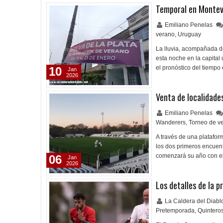
Temporal en Montev
Emiliano Penelas
verano
,
Uruguay
La lluvia, acompañada de
esta noche en la capital
el pronóstico del tiemp
10
Jan
2026
Venta de localidade
Emiliano Penelas
Wanderers
,
Torneo de v
A través de una platafor
los dos primeros encuent
comenzará su año con el
06
Jan
2026
Los detalles de la 
La Caldera del Diab
Pretemporada
,
Quintero