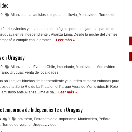
ideo
0
Alianza Lima
,
amistoso
,
Importante
,
lluvia
,
Montevideo
,
Torneo de
 fuertes vientos y un alerta meteorológico, ponen en jaque al partido de
 uruguaya entre Independiente y Alianza Lima. Desde la noche del viernes
o empezó a cumplir con lo prometi…
Leer más »
s en Uruguay
0
Alianza Lima
,
Everton Chile
,
Importante
,
Montevideo
,
Montevideo
erano
,
Uruguay
,
venta de localidades
ma on line, los hinchas de Independiente ya pueden comprar entradas para
ros de la Serie Río de La Plata en el Parque Viera de Montevideo.El Rojo
 amistoso ante Alianza Lima el sá…
Leer más »
pretemporada de Independiente en Uruguay
lo
0
amistoso
,
Entrenamiento
,
Importante
,
Montevideo
,
Peñarol
,
s
,
Torneo de verano
,
Uruguay
,
video