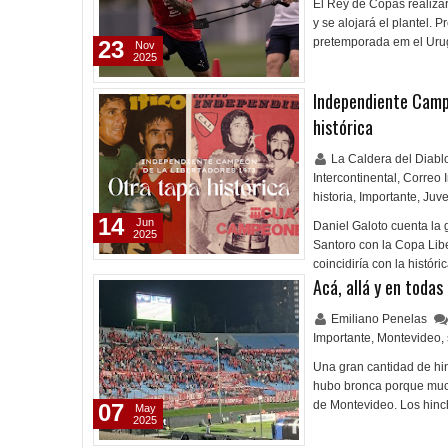
El Rey de Copas realiza
y se alojará el plantel. 
pretemporada em el Uru
23
Nov
2025
Independiente Campe
histórica
La Caldera del Diab
Intercontinental
,
Correo 
historia
,
Importante
,
Juve
14
Jun
Daniel Galoto cuenta la 
2025
Santoro con la Copa Liber
coincidiría con la histór
Acá, allá y en todas
Emiliano Penelas
Importante
,
Montevideo
,
Una gran cantidad de hi
hubo bronca porque much
de Montevideo. Los hinc
07
May
2025