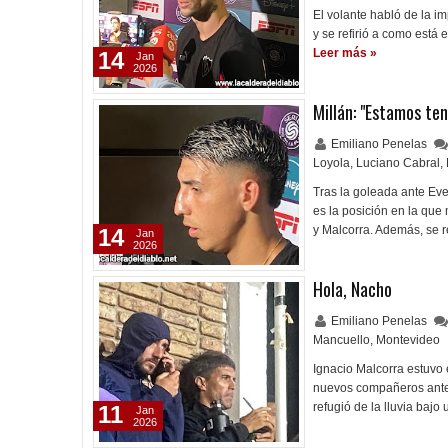
El volante habló de la i
y se refirió a como está
Leer más »
14
Jan
2026
Millán: "Estamos te
Emiliano Penelas
Loyola
,
Luciano Cabral
,
Tras la goleada ante Eve
es la posición en la que
y Malcorra. Además, se r
14
Jan
2026
Hola, Nacho
Emiliano Penelas
Mancuello
,
Montevideo
Ignacio Malcorra estuvo 
nuevos compañeros ante 
refugió de la lluvia baj
11
Jan
2026