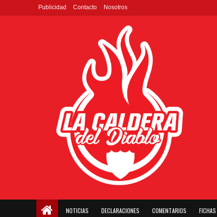
Publicidad
Contacto
Nosotros
NOTICIAS
DECLARACIONES
COMENTARIOS
FICHAS