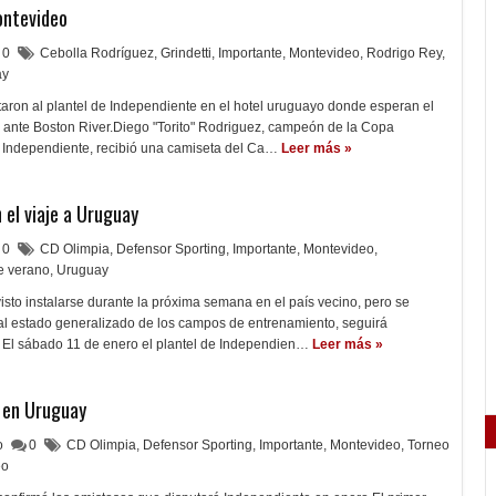
ontevideo
0
Cebolla Rodríguez
,
Grindetti
,
Importante
,
Montevideo
,
Rodrigo Rey
,
ay
sitaron al plantel de Independiente en el hotel uruguayo donde esperan el
 ante Boston River.Diego "Torito" Rodriguez, campeón de la Copa
Independiente, recibió una camiseta del Ca…
Leer más »
 el viaje a Uruguay
0
CD Olimpia
,
Defensor Sporting
,
Importante
,
Montevideo
,
e verano
,
Uruguay
isto instalarse durante la próxima semana en el país vecino, pero se
al estado generalizado de los campos de entrenamiento, seguirá
 El sábado 11 de enero el plantel de Independien…
Leer más »
 en Uruguay
lo
0
CD Olimpia
,
Defensor Sporting
,
Importante
,
Montevideo
,
Torneo
eo