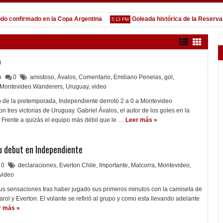
nfirmado en la Copa Argentina
Goleada histórica de la Reserva
5:13 PM
1:5
o
lo
0
amistoso
,
Ávalos
,
Comentario
,
Emiliano Penelas
,
gol
,
Montevideo Wanderers
,
Uruguay
,
video
 de la pretemporada, Independiente derrotó 2 a 0 a Montevideo
 tres victorias de Uruguay. Gabriel Ávalos, el autor de los goles en la
 Frente a quizás el equipo más débil que le …
Leer más »
u debut en Independiente
0
declaraciones
,
Everton Chile
,
Importante
,
Malcorra
,
Montevideo
,
video
sus sensaciones tras haber jugado sus primeros minutos con la camiseta de
rol y Everton. El volante se refirió al grupo y como esta llevando adelante
r más »