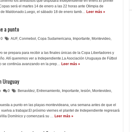
 confirmó los amistosos que disputará Independiente en enero.El primer
opas será el martes 14 de enero a las 22 horas ante Olimpia de
 de Maldonado.Luego, el sábado 18 de enero tamb…
Leer más »
ne a punto
0
AUF
,
Conmebol
,
Copa Sudamericana
,
Importante
,
Montevideo
,
o se prepara para recibir a las finales únicas de la Copa Libertadores y
año. Allí queremos ver a Independiente.La Asociación Uruguaya de Fútbol
o se continúa avanzando en la prep…
Leer más »
en Uruguay
lo
0
Benavídez
,
Entrenamiento
,
Importante
,
lesión
,
Montevideo
,
u puesta a punto en las playas montevideana, una semana antes de que el
 vuelva a trabajar.El próximo viernes el plantel de Independiente regresará
 Villa Domínico y comenzará su …
Leer más »