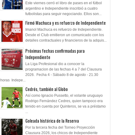
Este viernes cerró el libro de pases en el fútbol
argentino e Independiente inscribió a cuatro
futbolistas para seguir negociando. Ellos son...
Firmó Machuca y es refuerzo de Independiente
Imanol Machuca es refuerzo de Independiente.
Desde el Club emitieron un comunicado con los
detalles contractuales y financieros de la adquis...
Próximas fechas confirmadas para
Independiente
La Liga Profesional dio a conocer la
programacion de las fechas 4 a 7 del Clausura
2026. Fecha 4 - Sábado 8 de agosto - 21.30
horas Indepe...
Cedrés, también al Globo
Así como Ignacio Pussetto, el volante uruguayo
Rodrigo Fernández Cedres, quien tampoco era
tenido en cuenta por Quinteros, se va a préstamo
...
Goleada histórica de la Reserva
Por la tercera fecha del Torneo Proyección
Clausura 2026, los chicos de Independiente