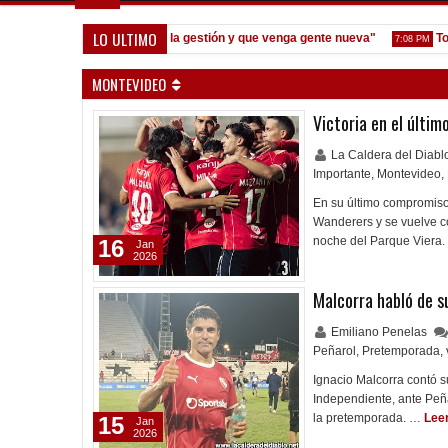
LO ULTIMO
Seoane: "Prefiero dejar la gestión y que venga gente nueva"
Todo co
7:08 PM
MONTEVIDEO
Victoria en el últim
La Caldera del Diab
Importante
,
Montevideo
,
En su último compromiso
Wanderers y se vuelve con
noche del Parque Viera.
16
Jan
2026
Malcorra habló de s
Emiliano Penelas
Peñarol
,
Pretemporada
,
Ignacio Malcorra contó 
Independiente, ante Peña
la pretemporada. …
Lee
15
Jan
2026