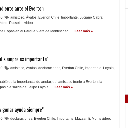
ndiente ante el Everton
0
amistoso
,
Ávalos
,
Everton Chile
,
Importante
,
Luciano Cabral
,
video
,
Pussetto
,
video
 de Copas en el Parque Viera de Montevideo. …
Leer más »
ol siempre es importante"
0
amistoso
,
Ávalos
,
declaraciones
,
Everton Chile
,
Importante
,
Loyola
,
abló de la importancia de anotar, del amistoso frente a Everton, la
posible salida de Felipe Loyola. …
Leer más »
y ganar ayuda siempre"
0
declaraciones
,
Everton Chile
,
Importante
,
Mazzantti
,
Montevideo
,