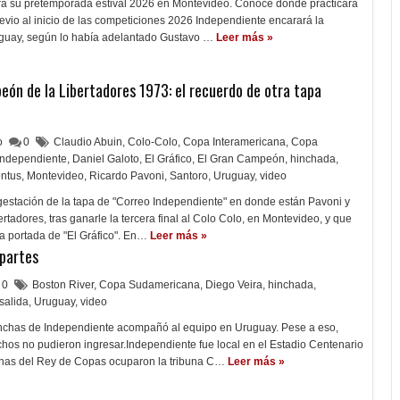
rá su pretemporada estival 2026 en Montevideo. Conocé dónde practicará
Previo al inicio de las competiciones 2026 Independiente encarará la
guay, según lo había adelantado Gustavo …
Leer más »
ón de la Libertadores 1973: el recuerdo de otra tapa
lo
0
Claudio Abuin
,
Colo-Colo
,
Copa Interamericana
,
Copa
Independiente
,
Daniel Galoto
,
El Gráfico
,
El Gran Campeón
,
hinchada
,
ntus
,
Montevideo
,
Ricardo Pavoni
,
Santoro
,
Uruguay
,
video
gestación de la tapa de "Correo Independiente" en donde están Pavoni y
tadores, tras ganarle la tercera final al Colo Colo, en Montevideo, y que
ica portada de "El Gráfico". En…
Leer más »
 partes
0
Boston River
,
Copa Sudamericana
,
Diego Veira
,
hinchada
,
salida
,
Uruguay
,
video
nchas de Independiente acompañó al equipo en Uruguay. Pese a eso,
os no pudieron ingresar.Independiente fue local en el Estadio Centenario
has del Rey de Copas ocuparon la tribuna C…
Leer más »