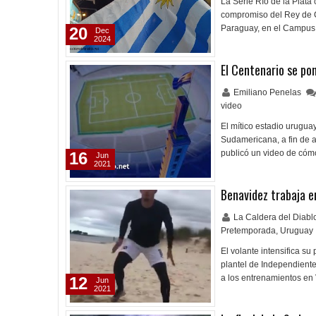
La Serie Río de la Plata
compromiso del Rey de C
Paraguay, en el Campus
20
Dec
2024
El Centenario se po
Emiliano Penelas
video
El mítico estadio uruguay
Sudamericana, a fin de 
publicó un video de cóm
16
Jun
2021
Benavidez trabaja 
La Caldera del Diab
Pretemporada
,
Uruguay
El volante intensifica s
plantel de Independiente
a los entrenamientos en
12
Jun
2021