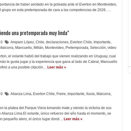
mportancia de haber anotado en la goleada ante el Everton en Montevideo,
 el grupo en esta pretemporada de cara a las competencias de 2026. …
niendo una pretemporada muy linda"
0
Amparo López
,
Chile
,
declaraciones
,
Everton Chile
,
Importante
,
Malcorra
,
Mancuello
,
Millán
,
Montevideo
,
Pretemporada
,
Selección
,
video
rton, el volante habló del trabajo que vienen realizando en Uruguay, cual
 más le gusta jugar y la experiencia que gana al lado de Cabral, Mancuello
efirió a una posible citación…
Leer más »
0
Alianza Lima
,
Everton Chile
,
Freire
,
Importante
,
lluvia
,
Malcorra
,
en la platea del Parque Viera tomando mate y viendo la victoria de sus
Alianza Lima.El volante, único refuerzo del año hasta el momento, se
o un pequeño alero, el único lugar dond…
Leer más »