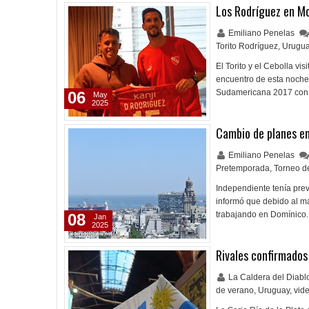
Los Rodríguez en M
Emiliano Penelas
Torito Rodríguez
,
Urugu
El Torito y el Cebolla vi
encuentro de esta noche
Sudamericana 2017 con 
06
May
2025
Cambio de planes en
Emiliano Penelas
Pretemporada
,
Torneo d
Independiente tenía prev
informó que debido al m
trabajando en Domínico.
08
Jan
2025
Rivales confirmados
La Caldera del Diab
de verano
,
Uruguay
,
vid