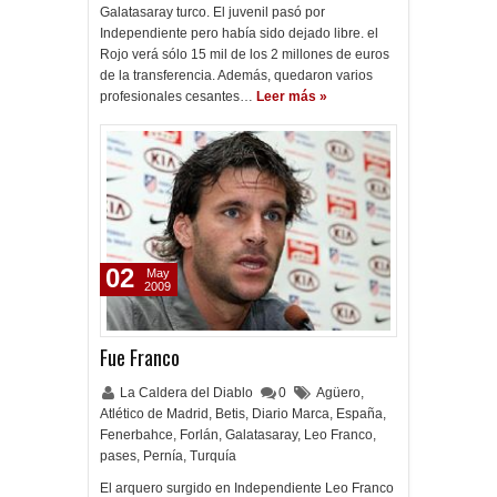
Galatasaray turco. El juvenil pasó por
Independiente pero había sido dejado libre. el
Rojo verá sólo 15 mil de los 2 millones de euros
de la transferencia. Además, quedaron varios
profesionales cesantes…
Leer más »
02
May
2009
Fue Franco
La Caldera del Diablo
0
Agüero
,
Atlético de Madrid
,
Betis
,
Diario Marca
,
España
,
Fenerbahce
,
Forlán
,
Galatasaray
,
Leo Franco
,
pases
,
Pernía
,
Turquía
El arquero surgido en Independiente Leo Franco