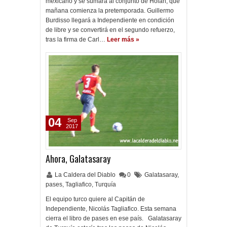
mexicano y se sumará al conjunto de Holan, que
mañana comienza la pretemporada. Guillermo
Burdisso llegará a Independiente en condición
de libre y se convertirá en el segundo refuerzo,
tras la firma de Carl…
Leer más »
04
Sep
2017
Ahora, Galatasaray
La Caldera del Diablo
0
Galatasaray
,
pases
,
Tagliafico
,
Turquía
El equipo turco quiere al Capitán de
Independiente, Nicolás Tagliafico. Esta semana
cierra el libro de pases en ese país. Galatasaray