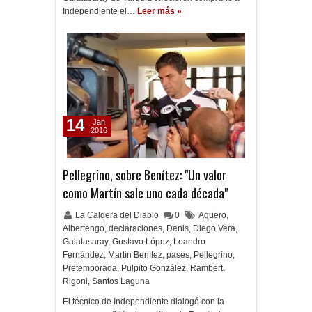
Independiente el…
Leer más »
14
Jan
2016
Pellegrino, sobre Benítez: "Un valor
como Martín sale uno cada década"
La Caldera del Diablo
0
Agüero
,
Albertengo
,
declaraciones
,
Denis
,
Diego Vera
,
Galatasaray
,
Gustavo López
,
Leandro
Fernández
,
Martín Benítez
,
pases
,
Pellegrino
,
Pretemporada
,
Pulpito González
,
Rambert
,
Rigoni
,
Santos Laguna
El técnico de Independiente dialogó con la