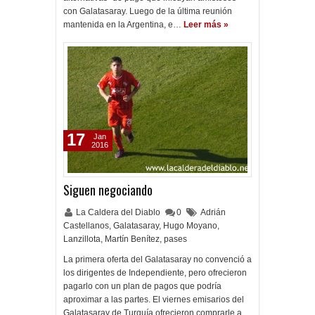
con Galatasaray. Luego de la última reunión
mantenida en la Argentina, e…
Leer más »
17
Jan
2016
Siguen negociando
La Caldera del Diablo
0
Adrián
Castellanos
,
Galatasaray
,
Hugo Moyano
,
Lanzillota
,
Martín Benítez
,
pases
La primera oferta del Galatasaray no convenció a
los dirigentes de Independiente, pero ofrecieron
pagarlo con un plan de pagos que podría
aproximar a las partes. El viernes emisarios del
Galatasaray de Turquía ofrecieron comprarle a