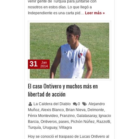
venir gente de Turquía para juntarse con
nosotros en estos días. Lo que llegó a
Independiente es una carta pid…
Leer más »
31
Jan
2014
El caso Ontivero y muchos más en
libertad de acción
La Caldera del Diablo
0
Alejandro
Muñoz
,
Alexis Blanco
,
Brian Nieva
,
Delmonte
,
Fénix Montevideo
,
Franzino
,
Galatasaray
,
Ignacio
Barcia
,
Ontiveros
,
pases
,
Pichón Núñez
,
Razzotti
,
Turquía
,
Uruguay
,
Villagra
Hoy se conoció el traspaso de Lucas Ontivero al