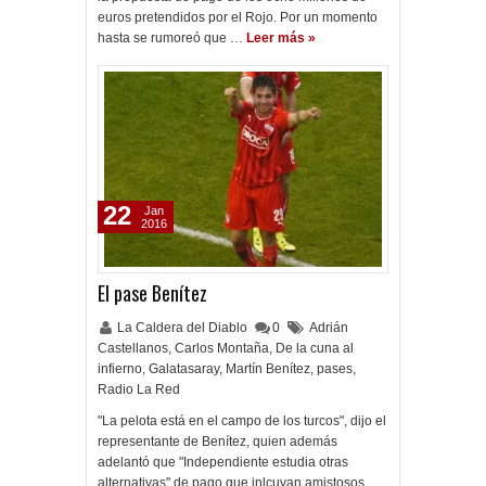
euros pretendidos por el Rojo. Por un momento
hasta se rumoreó que …
Leer más »
22
Jan
2016
El pase Benítez
La Caldera del Diablo
0
Adrián
Castellanos
,
Carlos Montaña
,
De la cuna al
infierno
,
Galatasaray
,
Martín Benítez
,
pases
,
Radio La Red
"La pelota está en el campo de los turcos", dijo el
representante de Benítez, quien además
adelantó que "Independiente estudia otras
alternativas" de pago que inlcuyan amistosos