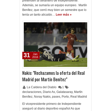
pretenden al delantero de Independiente.
Además, se sumaría un equipo europeo. Martín
Benítez, que cerró muy bien un semestre que lo
tenía un tanto alicaído…
Leer más »
31
Jan
2016
Nakis: "Rechazamos la oferta del Real
Madrid por Martín Benítez"
La Caldera del Diablo
1
declaraciones
,
Diario As
,
Galatasaray
,
Martín
Benítez
,
Noray Nakis
,
pases
,
Porto
,
Real Madrid
El vicepresidente primero de Independiente
aseguró al diario deportivo español As que