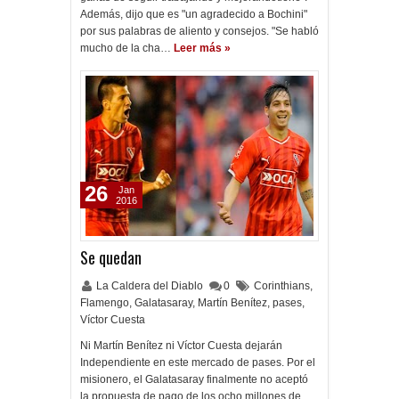
Además, dijo que es "un agradecido a Bochini"
por sus palabras de aliento y consejos. "Se habló
mucho de la cha…
Leer más »
26
Jan
2016
Se quedan
La Caldera del Diablo
0
Corinthians
,
Flamengo
,
Galatasaray
,
Martín Benítez
,
pases
,
Víctor Cuesta
Ni Martín Benítez ni Víctor Cuesta dejarán
Independiente en este mercado de pases. Por el
misionero, el Galatasaray finalmente no aceptó
la propuesta de pago de los ocho millones de