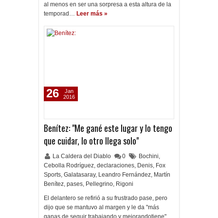
al menos en ser una sorpresa a esta altura de la
temporad…
Leer más »
26
Jan
2016
Benítez: "Me gané este lugar y lo tengo
que cuidar, lo otro llega solo"
La Caldera del Diablo
0
Bochini
,
Cebolla Rodríguez
,
declaraciones
,
Denis
,
Fox
Sports
,
Galatasaray
,
Leandro Fernández
,
Martín
Benítez
,
pases
,
Pellegrino
,
Rigoni
El delantero se refirió a su frustrado pase, pero
dijo que se mantuvo al margen y le da "más
ganas de seguir trabajando y mejorandotiene".