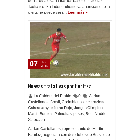
de Turquía estaría tras los pasos de Nicolás
Tagliafico. En Independiente ya anuncian que la
oferta no puede ser i…
Leer más »
07
Jun
2016
Nuevas tratativas por Benítez
La Caldera del Diablo
0
Adrián
Castellanos
,
Brasil
,
Corinthians
,
declaraciones
,
Galatasaray
,
Infierno Rojo
,
Juegos Olímpicos
,
Martín Benítez
,
Palmeiras
,
pases
,
Real Madrid
,
Selección
Adrián Castellanos, representante de Martín
Benítez, negociará con dos clubes de Brasil que