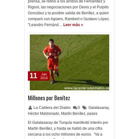
prensa, se refirió a los arribos de Fernández y
Rigoni, las negociaciones por Denis y el Pulpito
González y la posible salida de Benítez, a quien
comparó con Agüero, Rambert o Gustavo López.
"Leandro Fernánd…
Leer más »
11
Jan
2016
Millones por Benítez
La Caldera del Diablo
0
Galatasaray
,
Héctor Maldonado
,
Martín Benítez
,
pases
El Galatasaray de Turquía manifestó interés por
Martín Benítez, y hasta se habló de una cifra
cercana a los ocho millones de euros. "Va a