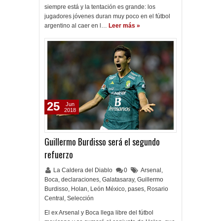
siempre está y la tentación es grande: los
jugadores jóvenes duran muy poco en el fútbol
argentino al caer en l…
Leer más »
25
Jun
2018
Guillermo Burdisso será el segundo
refuerzo
La Caldera del Diablo
0
Arsenal
,
Boca
,
declaraciones
,
Galatasaray
,
Guillermo
Burdisso
,
Holan
,
León México
,
pases
,
Rosario
Central
,
Selección
El ex Arsenal y Boca llega libre del fútbol