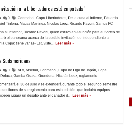
invitación a la Libertadores está empatada”
lo
0
Conmebol
,
Copa Libertadores
,
De la cuna al infierno
,
Eduardo
iel Tinfena
,
Matías Martínez
,
Nicolás Leoz
,
Ricardo Pavoni
,
Santos FC
na al Infierno", Ricardo Pavoni, quien estuvo en Asunción para el Sorteo de
laró el panorama acerca de la posible invitación de Independiente a
y la Copa: tiene varias- Estuviste…
Leer más »
pa Sudamericana
lo
0
AFA
,
Arsenal
,
Conmebol
,
Copa de Liga de Japón
,
Copa
 Deluca
,
Gamba Osaka
,
Grondona
,
Nicolás Leoz
,
reglamento
menzará el 30 de julio y se extenderá durante todo el segundo semestre
cuestiones de su reglamento para esta edición, que incluirá equipos
mpeón jugará un desafío ante el ganador d…
Leer más »