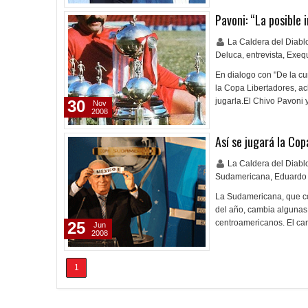
Pavoni: “La posible 
La Caldera del Diab
Deluca
,
entrevista
,
Exequ
En dialogo con "De la cu
la Copa Libertadores, ac
jugarla.El Chivo Pavoni 
30
Nov
2008
Así se jugará la Co
La Caldera del Diab
Sudamericana
,
Eduardo
La Sudamericana, que co
del año, cambia algunas 
centroamericanos. El ca
25
Jun
2008
1