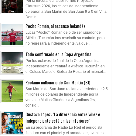
Por la tercera fecha del Torneo Proyección
Clausura 2026, los chicos de Independiente
golearon a San Martín de San Juan 9 a 0 en Villa
Domín...
Pocho Román, al ascenso holandés
Lucas "Pocho" Román dejó de ser jugador de
Atlético Tucumán tras rescindir su contrato, pero
no regresará a Independiente, ya que ...
Todo confirmado en la Copa Argentina
Por los octavos de final de la Copa Argentina,
Independiente enfrentará a Atlético Tucumán en
el Coloso Marcelo Bielsa de Rosario el miércol...
Reclamo millonario de San Martín (SJ)
San Martín de San Juan reclama alrededor de 2.5
millones de dólares de Independiente por la
venta de Matías Giménez a Argentinos Jrs,
consid...
Gustavo López: "La diferencia entre Vélez e
Independiente está en las Inferiores"
En su programa de Radio La Red el periodista
fue duro con el plantel y el armado de juveniles