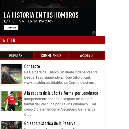
Anuncio SOICOS
TWITTER
POPULAR
COMENTARIOS
ARCHIVO
Contacto
La Caldera del Diablo Un diario Independiente
Desde 1996 siguiendo al Rojo Sitio oficial:
www.lacalderadeldiablo.net Correo electrón...
A la espera de la oferta formal por Lomónaco
Independiente espera la llegada de la oferta
formal del Pachuca por Kevin Lomónaco . Tal
como dio a entender el Secretario General del
Club...
Goleada histórica de la Reserva