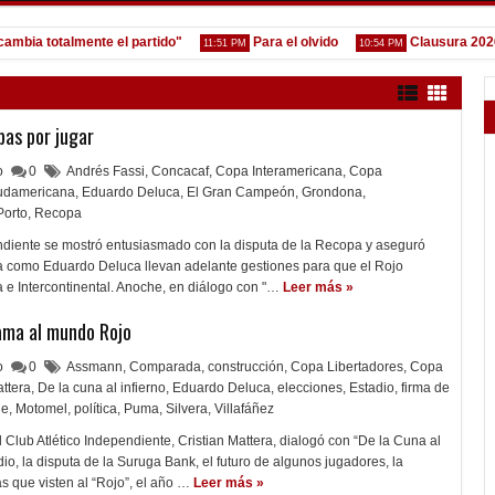
a totalmente el partido"
Para el olvido
Clausura 2026 - Fe
11:51 PM
10:54 PM
as por jugar
lo
0
Andrés Fassi
,
Concacaf
,
Copa Interamericana
,
Copa
udamericana
,
Eduardo Deluca
,
El Gran Campeón
,
Grondona
,
Porto
,
Recopa
ndiente se mostró entusiasmado con la disputa de la Recopa y aseguró
a como Eduardo Deluca llevan adelante gestiones para que el Rojo
a e Intercontinental. Anoche, en diálogo con "…
Leer más »
ama al mundo Rojo
lo
0
Assmann
,
Comparada
,
construcción
,
Copa Libertadores
,
Copa
attera
,
De la cuna al infierno
,
Eduardo Deluca
,
elecciones
,
Estadio
,
firma de
ue
,
Motomel
,
política
,
Puma
,
Silvera
,
Villafáñez
 Club Atlético Independiente, Cristian Mattera, dialogó con “De la Cuna al
dio, la disputa de la Suruga Bank, el futuro de algunos jugadores, la
s que visten al “Rojo”, el año …
Leer más »