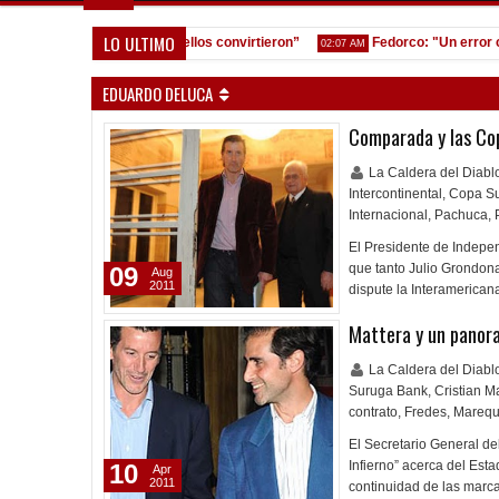
LO ULTIMO
es, nos equivocamos y ellos convirtieron”
Fedorco: "Un error cambi
02:07 AM
EDUARDO DELUCA
Comparada y las Cop
La Caldera del Diab
Intercontinental
,
Copa S
Internacional
,
Pachuca
,
El Presidente de Indepe
que tanto Julio Grondon
09
Aug
2011
dispute la Interamerican
Mattera y un panor
La Caldera del Diab
Suruga Bank
,
Cristian M
contrato
,
Fredes
,
Mareq
El Secretario General del
Infierno” acerca del Esta
10
Apr
2011
continuidad de las marca