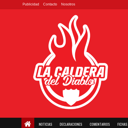
Publicidad
Contacto
Nosotros
NOTICIAS
DECLARACIONES
COMENTARIOS
FICHAS