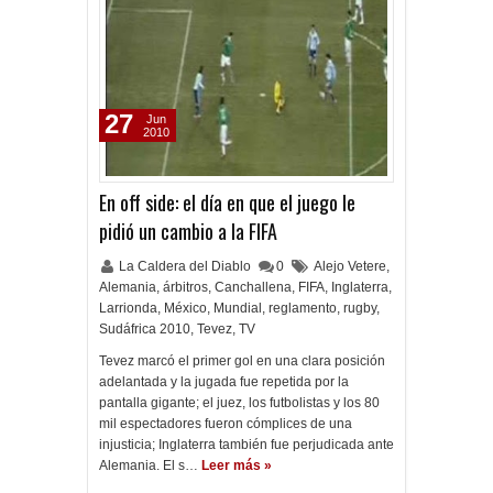
27
Jun
2010
En off side: el día en que el juego le
pidió un cambio a la FIFA
La Caldera del Diablo
0
Alejo Vetere
,
Alemania
,
árbitros
,
Canchallena
,
FIFA
,
Inglaterra
,
Larrionda
,
México
,
Mundial
,
reglamento
,
rugby
,
Sudáfrica 2010
,
Tevez
,
TV
Tevez marcó el primer gol en una clara posición
adelantada y la jugada fue repetida por la
pantalla gigante; el juez, los futbolistas y los 80
mil espectadores fueron cómplices de una
injusticia; Inglaterra también fue perjudicada ante
Alemania. El s…
Leer más »