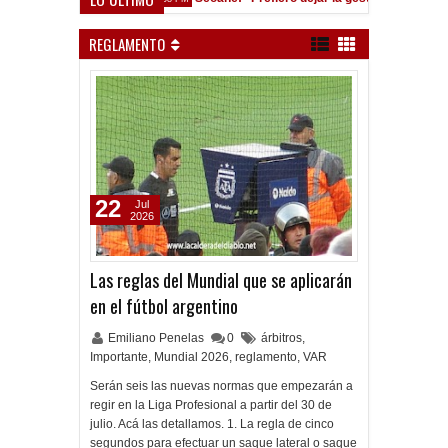
122 años Independiente
Quinteros: "No salió el partido como lo pre
11:27 PM
REGLAMENTO
22
Jul
2026
Las reglas del Mundial que se aplicarán
en el fútbol argentino
Emiliano Penelas
0
árbitros
,
Importante
,
Mundial 2026
,
reglamento
,
VAR
Serán seis las nuevas normas que empezarán a
regir en la Liga Profesional a partir del 30 de
julio. Acá las detallamos. 1. La regla de cinco
segundos para efectuar un saque lateral o saque