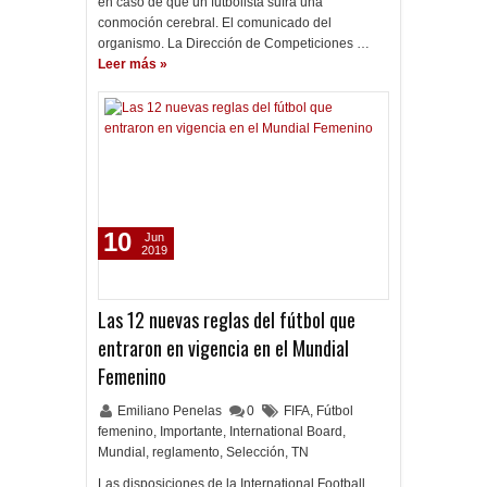
en caso de que un futbolista sufra una
conmoción cerebral. El comunicado del
organismo. La Dirección de Competiciones …
Leer más »
10
Jun
2019
Las 12 nuevas reglas del fútbol que
entraron en vigencia en el Mundial
Femenino
Emiliano Penelas
0
FIFA
,
Fútbol
femenino
,
Importante
,
International Board
,
Mundial
,
reglamento
,
Selección
,
TN
Las disposiciones de la International Football