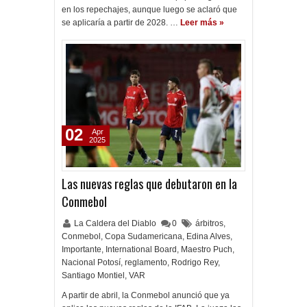
en los repechajes, aunque luego se aclaró que
se aplicaría a partir de 2028. …
Leer más »
02
Apr
2025
Las nuevas reglas que debutaron en la
Conmebol
La Caldera del Diablo
0
árbitros
,
Conmebol
,
Copa Sudamericana
,
Edina Alves
,
Importante
,
International Board
,
Maestro Puch
,
Nacional Potosí
,
reglamento
,
Rodrigo Rey
,
Santiago Montiel
,
VAR
A partir de abril, la Conmebol anunció que ya