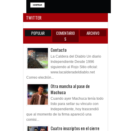
Anun
TWITTER
POPULAR
COMENTARIO
ARCHIVO
S
Contacto
La Caldera del Diablo Un diario
Independiente Desde 1996
siguiendo al Rojo Sitio oficial:
www.lacalderadeldiablo.net
Correo electrón...
Otra mancha al pase de
Machuca
Cuando ayer Machuca tenía todo
listo para sellar su vínculo con
Independiente, hoy trascendió
que al momento de la firma apareció una
comisi...
Cuatro inscriptos en el cierre